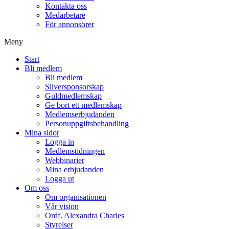
Kontakta oss
Medarbetare
För annonsörer
Meny
Start
Bli medlem
Bli medlem
Silversponsorskap
Guldmedlemskap
Ge bort ett medlemskap
Medlemserbjudanden
Personuppgiftsbehandling
Mina sidor
Logga in
Medlemstidningen
Webbinarier
Mina erbjudanden
Logga ut
Om oss
Om organisationen
Vår vision
Ordf. Alexandra Charles
Styrelser