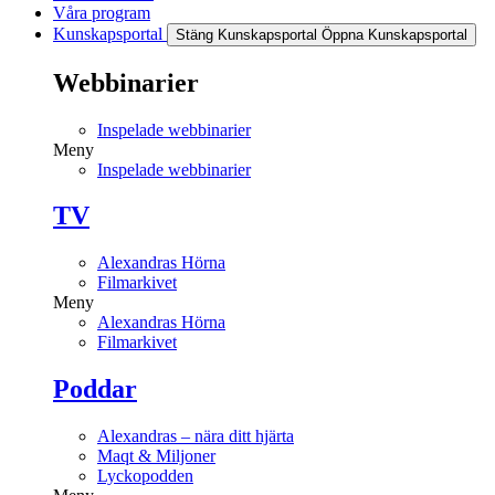
Våra program
Kunskapsportal
Stäng Kunskapsportal
Öppna Kunskapsportal
Webbinarier
Inspelade webbinarier
Meny
Inspelade webbinarier
TV
Alexandras Hörna
Filmarkivet
Meny
Alexandras Hörna
Filmarkivet
Poddar
Alexandras – nära ditt hjärta
Maqt & Miljoner
Lyckopodden