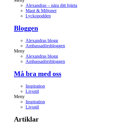
Meny
Alexandras – nära ditt hjärta
Maqt & Miljoner
Lyckopodden
Bloggen
Alexandras blogg
Ambassadörsbloggen
Meny
Alexandras blogg
Ambassadörsbloggen
Må bra med oss
Inspiration
Livsstil
Meny
Inspiration
Livsstil
Artiklar