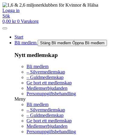
Hoppa
till
Logga in
innehåll
Sök
0,00
kr
0
Varukorg
Start
Bli medlem
Stäng Bli medlem
Öppna Bli medlem
Nytt medlemskap
Bli medlem
– Silvermedlemskap
– Guldmedlemskap
Ge bort ett medlemskap
Medlemserbjudanden
Personuppgiftsbehandling
Meny
Bli medlem
– Silvermedlemskap
– Guldmedlemskap
Ge bort ett medlemskap
Medlemserbjudanden
Personuppgiftsbehandling