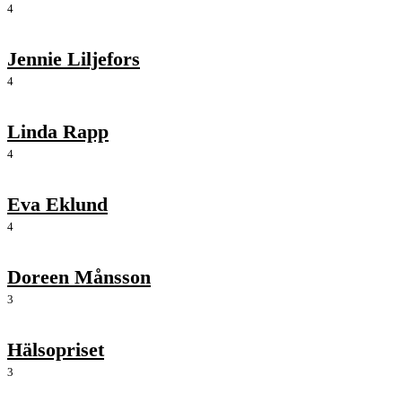
4
Jennie Liljefors
4
Linda Rapp
4
Eva Eklund
4
Doreen Månsson
3
Hälsopriset
3