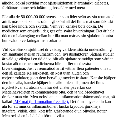
alkohol också skyddar mot hjärtsjukdomar, hjärtinfarkt, diabetes,
förbättrar minne och inlärning hos äldre med mera.
För alla de 50 000-90 000 svenskar som lider svårt av sin reumatoid
artrit, måste det kännas ofantligt skönt att det finns mat som faktiskt
kan både lindra och skydda. Vem vet, kanske bota också. De
mediciner som erbjuds i dag ger ofta svåra biverkningar. Det är hela
tiden en balansgång mellan hur illa man mår av sin sjukdom kontra
hur svåra biverkningar man orkar ta.
Vid Karolinska sjukhuset drivs idag världens största undersökning
om samband mellan reumatism och livsstilsfaktorer. Sådana studier
är väldigt viktiga i en tid då vi blir allt sjukare samtidigt som vården
kostar allt mer och medicinerna blir allt fler med svåra
biverkningnar. Just vi reumatiod artrit vittnar flera patienter om att
den så kallade Kejsarkosten, en kost utan gluten och
mejeriprodukter, gjort dem betydligt mycket friskare. Kanske hjälper
den inte alla, kanske hjälper inte alkoholen alla, men det finns
mycket kvar att utröna om hur det vi äter påverkar oss.
Medelhavsdieten rekommenderas ofta, och ja vid Medelhavet
dricker man vin. Men också annan inflammationshämmande mat, så
kallad
IMF-mat (inflammation free diet).
Det finns mycket du kan
äta för att minska inflamamtioner; färska kryddor, gurkmeja,
ingefära, vitlök, chili, kött från gräsbetande djur, olivolja, nötter.
Men också en hel del du bör undvika.