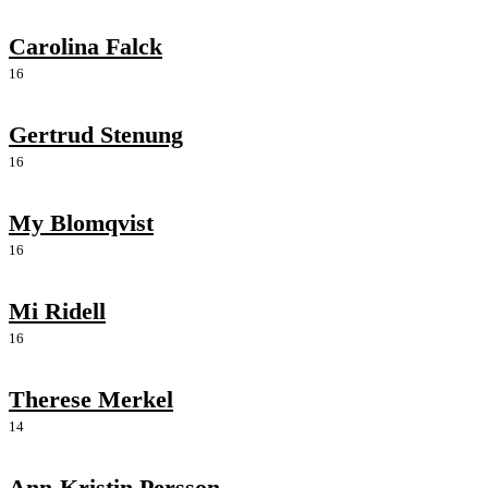
Carolina Falck
16
Gertrud Stenung
16
My Blomqvist
16
Mi Ridell
16
Therese Merkel
14
Ann-Kristin Persson