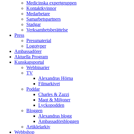
Medicinska expertgruppen
Kontaktkvinnor
Medarbetare
Samarbetspartners
Stadgar
Verksamhetsberättelse
Press
Pressmaterial
Logotyper
Ambassadörer
Aktuella Program
Kunskapsportal
Webbinarier
TV
Alexandras Hörna
Filmarkivet
Poddar
Charles & Zazzi
Maqt & Miljoner
Lyckopodden
Bloggen
Alexandras blogg
Ambassadörsbloggen
Artiklelarkiv
Webbshop