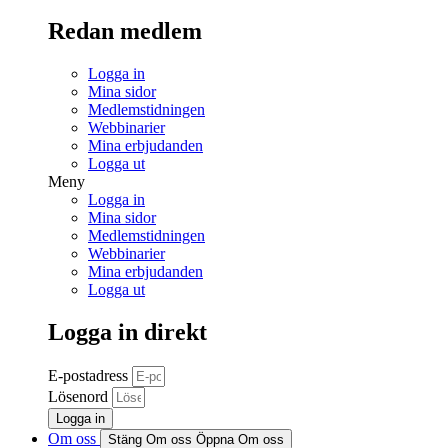
Redan medlem
Logga in
Mina sidor
Medlemstidningen
Webbinarier
Mina erbjudanden
Logga ut
Meny
Logga in
Mina sidor
Medlemstidningen
Webbinarier
Mina erbjudanden
Logga ut
Logga in direkt
E-postadress
Lösenord
Logga in
Om oss
Stäng Om oss
Öppna Om oss