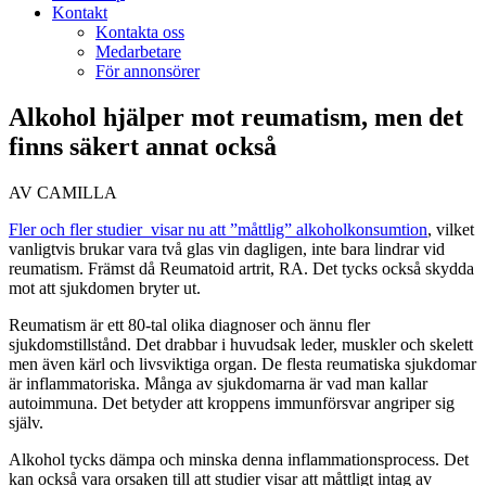
Kontakt
Kontakta oss
Medarbetare
För annonsörer
Alkohol hjälper mot reumatism, men det
finns säkert annat också
AV CAMILLA
Fler och fler studier visar nu att ”måttlig” alkoholkonsumtion
, vilket
vanligtvis brukar vara två glas vin dagligen, inte bara lindrar vid
reumatism. Främst då Reumatoid artrit, RA. Det tycks också skydda
mot att sjukdomen bryter ut.
Reumatism är ett 80-tal olika diagnoser och ännu fler
sjukdomstillstånd. Det drabbar i huvudsak leder, muskler och skelett
men även kärl och livsviktiga organ. De flesta reumatiska sjukdomar
är inflammatoriska. Många av sjukdomarna är vad man kallar
autoimmuna. Det betyder att kroppens immunförsvar angriper sig
själv.
Alkohol tycks dämpa och minska denna inflammationsprocess. Det
kan också vara orsaken till att studier visar att måttligt intag av