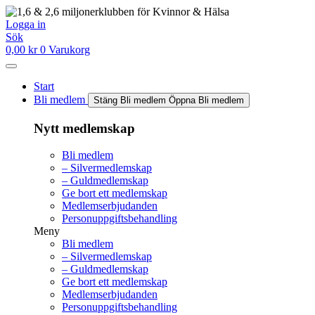
Hoppa
till
Logga in
innehåll
Sök
0,00
kr
0
Varukorg
Start
Bli medlem
Stäng Bli medlem
Öppna Bli medlem
Nytt medlemskap
Bli medlem
– Silvermedlemskap
– Guldmedlemskap
Ge bort ett medlemskap
Medlemserbjudanden
Personuppgiftsbehandling
Meny
Bli medlem
– Silvermedlemskap
– Guldmedlemskap
Ge bort ett medlemskap
Medlemserbjudanden
Personuppgiftsbehandling