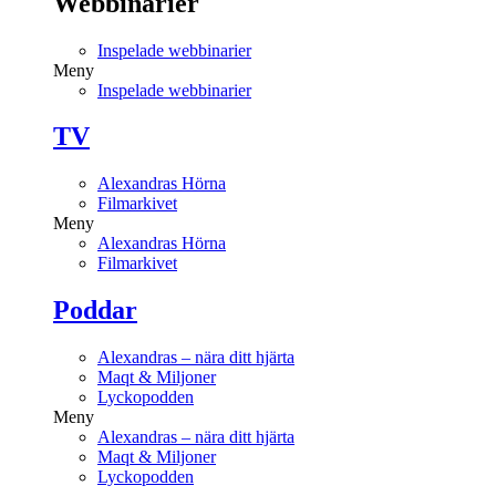
Webbinarier
Inspelade webbinarier
Meny
Inspelade webbinarier
TV
Alexandras Hörna
Filmarkivet
Meny
Alexandras Hörna
Filmarkivet
Poddar
Alexandras – nära ditt hjärta
Maqt & Miljoner
Lyckopodden
Meny
Alexandras – nära ditt hjärta
Maqt & Miljoner
Lyckopodden