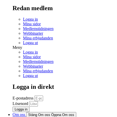
Redan medlem
Logga in
Mina sidor
Medlemstidningen
Webbinarier
Mina erbjudanden
Logga ut
Meny
Logga in
Mina sidor
Medlemstidningen
Webbinarier
Mina erbjudanden
Logga ut
Logga in direkt
E-postadress
Lösenord
Logga in
Om oss
Stäng Om oss
Öppna Om oss