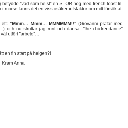
etydde ”vad som helst” en STOR hög med french toast till
en i morse fanns det en viss osäkerhetsfaktor om mitt försök att
ett:
”Mmm… Mmm… MMMMMM!!”
(Giovanni pratar med
 och nu struttar jag runt och dansar ”the chickendance”
 väl utfört ”arbete”…
tt en fin start på helgen?!
Kram Anna