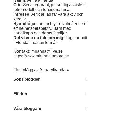
Namn:
Anna Miranda
Gör:
Servicegarant, personlig assistent,
retromodell och tonårsmamma
Intresse:
Allt där jag får vara aktiv och
kreativ
Hjärtefråga:
Inre och yttre välmående ur
ett helhetsperspektiv. Barn med
handikapp och deras familjer.
Det visste du inte om mig:
Jag har bott
i Florida i nästan fem år.
Kontakt:
miranna@live.se
https://www.mirannalamore.se
Fler inlägg av Anna Miranda »
Sök i bloggen
Flöden
Våra bloggare