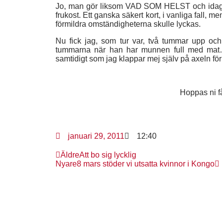
Jo, man gör liksom VAD SOM HELST och idag b
frukost. Ett ganska säkert kort, i vanliga fall, m
förmildra omständigheterna skulle lyckas.
Nu fick jag, som tur var, två tummar upp och 
tummarna när han har munnen full med mat…)
samtidigt som jag klappar mej själv på axeln för
Hoppas ni få
januari 29, 2011
12:40
Äldre
Att bo sig lycklig
Nyare
8 mars stöder vi utsatta kvinnor i Kongo