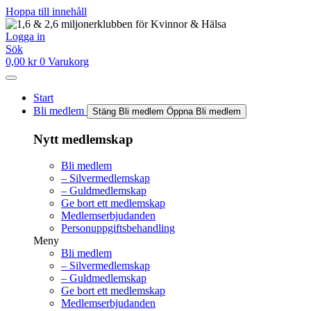
Hoppa till innehåll
Logga in
Sök
0,00
kr
0
Varukorg
Start
Bli medlem
Stäng Bli medlem
Öppna Bli medlem
Nytt medlemskap
Bli medlem
– Silvermedlemskap
– Guldmedlemskap
Ge bort ett medlemskap
Medlemserbjudanden
Personuppgiftsbehandling
Meny
Bli medlem
– Silvermedlemskap
– Guldmedlemskap
Ge bort ett medlemskap
Medlemserbjudanden