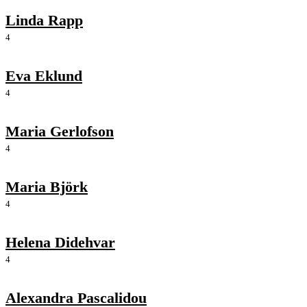
Linda Rapp
4
Eva Eklund
4
Maria Gerlofson
4
Maria Björk
4
Helena Didehvar
4
Alexandra Pascalidou