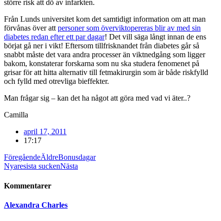
större risk att dö av infarkten.
Från Lunds universitet kom det samtidigt information om att man
förvånas över att
personer som överviktopereras blir av med sin
diabetes redan efter ett par dagar
! Det vill säga långt innan de ens
börjat gå ner i vikt! Eftersom tillfrisknandet från diabetes går så
snabbt måste det vara andra processer än viktnedgång som ligger
bakom, konstaterar forskarna som nu ska studera fenomenet på
grisar för att hitta alternativ till fetmakirurgin som är både riskfylld
och fylld med otrevliga bieffekter.
Man frågar sig – kan det ha något att göra med vad vi äter..?
Camilla
april 17, 2011
17:17
Föregående
Äldre
Bonusdagar
Nyare
sista sucken
Nästa
Kommentarer
Alexandra Charles