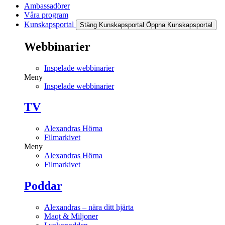
Ambassadörer
Våra program
Kunskapsportal
Stäng Kunskapsportal
Öppna Kunskapsportal
Webbinarier
Inspelade webbinarier
Meny
Inspelade webbinarier
TV
Alexandras Hörna
Filmarkivet
Meny
Alexandras Hörna
Filmarkivet
Poddar
Alexandras – nära ditt hjärta
Maqt & Miljoner