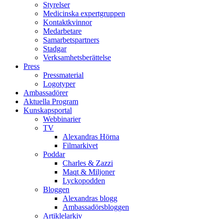
Styrelser
Medicinska expertgruppen
Kontaktkvinnor
Medarbetare
Samarbetspartners
Stadgar
Verksamhetsberättelse
Press
Pressmaterial
Logotyper
Ambassadörer
Aktuella Program
Kunskapsportal
Webbinarier
TV
Alexandras Hörna
Filmarkivet
Poddar
Charles & Zazzi
Maqt & Miljoner
Lyckopodden
Bloggen
Alexandras blogg
Ambassadörsbloggen
Artiklelarkiv