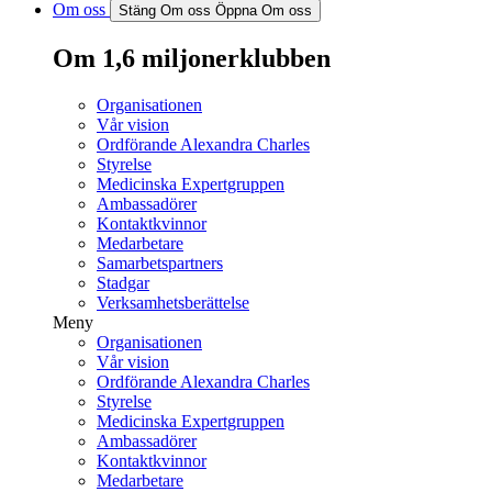
Om oss
Stäng Om oss
Öppna Om oss
Om 1,6 miljonerklubben
Organisationen
Vår vision
Ordförande Alexandra Charles
Styrelse
Medicinska Expertgruppen
Ambassadörer
Kontaktkvinnor
Medarbetare
Samarbetspartners
Stadgar
Verksamhetsberättelse
Meny
Organisationen
Vår vision
Ordförande Alexandra Charles
Styrelse
Medicinska Expertgruppen
Ambassadörer
Kontaktkvinnor
Medarbetare