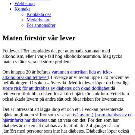
Webbshop
Kontakt
Kontakta oss
Medarbetare
För annonsörer
Maten förstör vår lever
Fettlever. Förr kopplades det per automatik samman med
alkoholism, eller i varje fall hög alkoholkonsumtion. Idag tycks
maten vi äter vara ett större problem.
Om knappa 20 år befaras
varannan amerikan lida av icke-
alkoholorsakad fettlever
! I Sverige är vi redan uppe i 20 procent av
befolkningen. Orsaken – övervikt. Med fettlever löper du betydligt
s
törre risk för att drabbas av diabetes och ökad dödlighet
då
fettlevern fördubbla risken för att dö i hjärt-kärlsjukdom. Fettet kan
också skada levern på andra sätt och ökar risken för levercancer.
Det är intressant att lägga ihop ett och ett. I veckan presenterade
hjärt-lungfonden siffror som visar att t
vå av tre (!) som drabbas av en
hjärtinfarkt har diabetes
utan att veta om det. För den som har
diabetes är risken att drabbas av hjärtinfarkt 2-4 gånger så stor
jämfört med personer som inte har diabetes. Diabetiker löper också