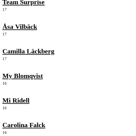
Team Surprise
17
Åsa Vilbäck
17
Camilla Läckberg
17
My Blomqvist
16
Mi Ridell
16
Carolina Falck
16