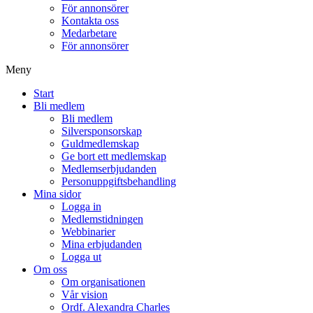
För annonsörer
Kontakta oss
Medarbetare
För annonsörer
Meny
Start
Bli medlem
Bli medlem
Silversponsorskap
Guldmedlemskap
Ge bort ett medlemskap
Medlemserbjudanden
Personuppgiftsbehandling
Mina sidor
Logga in
Medlemstidningen
Webbinarier
Mina erbjudanden
Logga ut
Om oss
Om organisationen
Vår vision
Ordf. Alexandra Charles