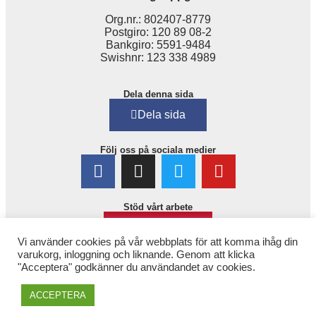
Org.nr.: 802407-8779
Postgiro: 120 89 08-2
Bankgiro: 5591-9484
Swishnr: 123 338 4989
Dela denna sida
Dela sida
Följ oss på sociala medier
Stöd vårt arbete
Bli medlem!
Vi använder cookies på vår webbplats för att komma ihåg din
varukorg, inloggning och liknande. Genom att klicka
"Acceptera" godkänner du användandet av cookies.
ACCEPTERA
Copyright © 2025. 1,6 miljonerklubben