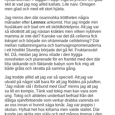
skit är vad jag nog alltid kallats. Lite naiv. Omogen
men glad och med ett stort hjärta.
Jag minns den där osannolika tröttheten några
månader efter
Lennox
ankomst. Hur jag ringde min
husläkare och bad om ett sköldkörtelprov. Att jag var
så idiottrött att jag nästan kräktes men vilken nybliven
mamma är inte det? Kanske var det då cellerna fick
tokspel och började sin ohämmade celldelning? Där
mellan nattamningarna och barnvagnspromenaderna
i ett höstlikt Stureby började det gå fel. Fruktansvärt
fel. Då, medan jag ännu vilade i den trygga
ovissheten och planerade för en framtid med den där
lilla skikande och fäktande babyn som fick mig att
både gråta och skratta på samma gång.
Jag trodde alltid att jag var så speciell. Att jag var
utvald på något sätt bara för att jag föddes på julafton.
”Jag
måste stå i förbund med Gud
” minns jag att jag
sa till en kompis. Tänk vad tokig man kan vara som
ung. Tokig och alldeles underbart befriad från det
dåliga självförtoende som verkar drabba varenda en
av oss innan vi hunnit säga tonår. Jag var poppis i
skolan. Hyfsat het hos killarna men valde stallet. Där
kunde jag sköta mig själv och red många timmar i den