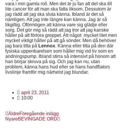
vara i min gamla roll. Men det är ju fan att det ska till
lite cancer för att man ska fatta liksom. Dessutom är
jag rädd att jag ska sluta känna. Ibland är det så
nämligen. Att jag inte längre kan känna. Jag är så
likgiltig. Oförmögen att känna vare sig glädje eller
sorg. Det gör mig så rädd att jag tror att jag kanske
håller på att förlora greppet. Att något mycket litet men
mycket viktigt håller på att gå sönder. Men då behöver
jag bara titta på
Lennox
. Känna eller titta på den där
fysiska uppenbarelsen som håller mig vid liv som en
andningspump. Ibland stirra så intensivt på honom att
han börjar skruva på sig. Och jag kan nu, utan
problem, känna hans hud eller se hans handflators
livslinje framför mig närhelst jag blundar.
april 23, 2011
10:00
Äldre
Föregående inlägg
Nyare
BEVINGADE ORD