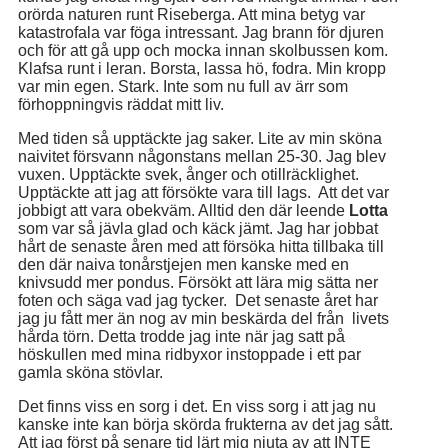
orörda naturen runt Riseberga. Att mina betyg var
katastrofala var föga intressant. Jag brann för djuren
och för att gå upp och mocka innan skolbussen kom.
Klafsa runt i leran. Borsta, lassa hö, fodra. Min kropp
var min egen. Stark. Inte som nu full av ärr som
förhoppningvis räddat mitt liv.
Med tiden så upptäckte jag saker. Lite av min sköna
naivitet försvann någonstans mellan 25-30. Jag blev
vuxen. Upptäckte svek, ånger och otillräcklighet.
Upptäckte att jag att försökte vara till lags. Att det var
jobbigt att vara obekväm. Alltid den där leende
Lotta
som var så jävla glad och käck jämt. Jag har jobbat
hårt de senaste åren med att försöka hitta tillbaka till
den där naiva tonårstjejen men kanske med en
knivsudd mer pondus. Försökt att lära mig sätta ner
foten och säga vad jag tycker. Det senaste året har
jag ju fått mer än nog av min beskärda del från livets
hårda törn. Detta trodde jag inte när jag satt på
höskullen med mina ridbyxor instoppade i ett par
gamla sköna stövlar.
Det finns viss en sorg i det. En viss sorg i att jag nu
kanske inte kan börja skörda frukterna av det jag sått.
Att jag först på senare tid lärt mig njuta av att INTE