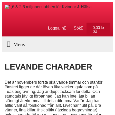
0,00
kr
Logga in
Sök
0
Aktuella Program
LEVANDE CHARADER
Det är novembers första skälvande timmar och utanför
fönstret ligger de där löven lika vackert gula som på
Tuas begravning. Jag är djupt tacksam för detta. Och
stundtals jävligt förbannad. Jag kan inte låta bli att
ständigt årerkomma till detta dilemma Varför. Jag har
alltid varit så förskonad från allt. Livet har flutit på. Bra
vänner, fina killar, frisk släkt (läs:inga begravningar)
hyfsat boende. Flaggan i topp. Inga beymmer. En glad