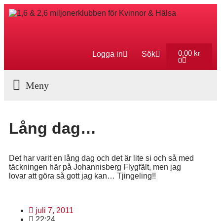
0,00
kr
Logga in
Sök
0
Aktuella Program
Lång dag…
Det har varit en lång dag och det är lite si och så med
täckningen här på Johannisberg Flygfält, men jag
lovar att göra så gott jag kan… Tjingeling!!
juli 7, 2011
22:24