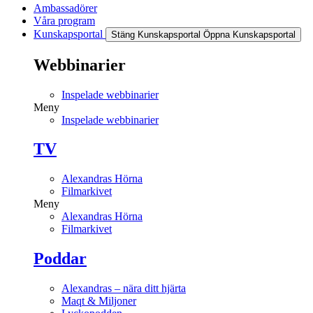
Ambassadörer
Våra program
Kunskapsportal
Stäng Kunskapsportal
Öppna Kunskapsportal
Webbinarier
Inspelade webbinarier
Meny
Inspelade webbinarier
TV
Alexandras Hörna
Filmarkivet
Meny
Alexandras Hörna
Filmarkivet
Poddar
Alexandras – nära ditt hjärta
Maqt & Miljoner