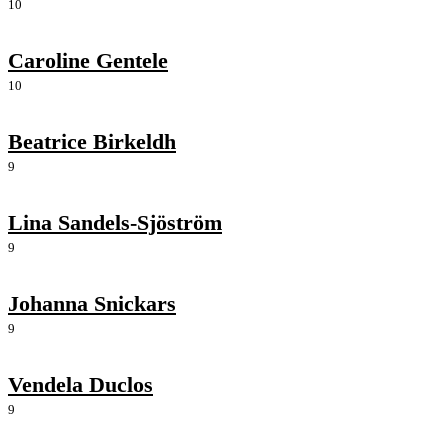
10
Caroline Gentele
10
Beatrice Birkeldh
9
Lina Sandels-Sjöström
9
Johanna Snickars
9
Vendela Duclos
9