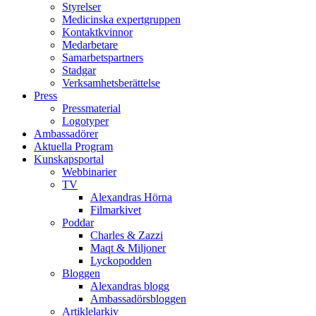
Styrelser
Medicinska expertgruppen
Kontaktkvinnor
Medarbetare
Samarbetspartners
Stadgar
Verksamhetsberättelse
Press
Pressmaterial
Logotyper
Ambassadörer
Aktuella Program
Kunskapsportal
Webbinarier
TV
Alexandras Hörna
Filmarkivet
Poddar
Charles & Zazzi
Maqt & Miljoner
Lyckopodden
Bloggen
Alexandras blogg
Ambassadörsbloggen
Artiklelarkiv