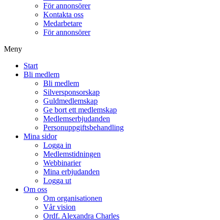
För annonsörer
Kontakta oss
Medarbetare
För annonsörer
Meny
Start
Bli medlem
Bli medlem
Silversponsorskap
Guldmedlemskap
Ge bort ett medlemskap
Medlemserbjudanden
Personuppgiftsbehandling
Mina sidor
Logga in
Medlemstidningen
Webbinarier
Mina erbjudanden
Logga ut
Om oss
Om organisationen
Vår vision
Ordf. Alexandra Charles