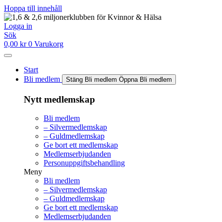
Hoppa till innehåll
Logga in
Sök
0,00
kr
0
Varukorg
Start
Bli medlem
Stäng Bli medlem
Öppna Bli medlem
Nytt medlemskap
Bli medlem
– Silvermedlemskap
– Guldmedlemskap
Ge bort ett medlemskap
Medlemserbjudanden
Personuppgiftsbehandling
Meny
Bli medlem
– Silvermedlemskap
– Guldmedlemskap
Ge bort ett medlemskap
Medlemserbjudanden