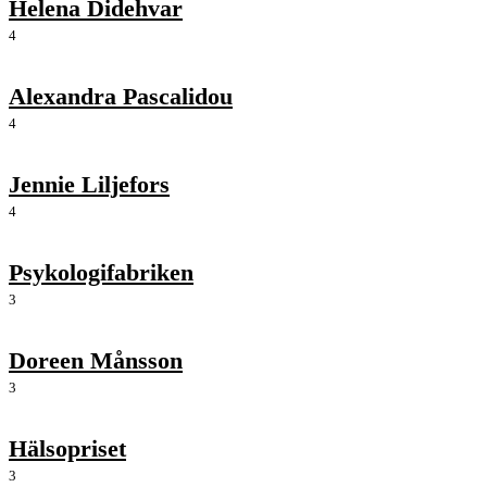
Helena Didehvar
4
Alexandra Pascalidou
4
Jennie Liljefors
4
Psykologifabriken
3
Doreen Månsson
3
Hälsopriset
3