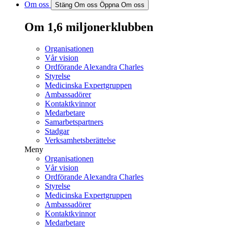
Om oss
Stäng Om oss
Öppna Om oss
Om 1,6 miljonerklubben
Organisationen
Vår vision
Ordförande Alexandra Charles
Styrelse
Medicinska Expertgruppen
Ambassadörer
Kontaktkvinnor
Medarbetare
Samarbetspartners
Stadgar
Verksamhetsberättelse
Meny
Organisationen
Vår vision
Ordförande Alexandra Charles
Styrelse
Medicinska Expertgruppen
Ambassadörer
Kontaktkvinnor
Medarbetare