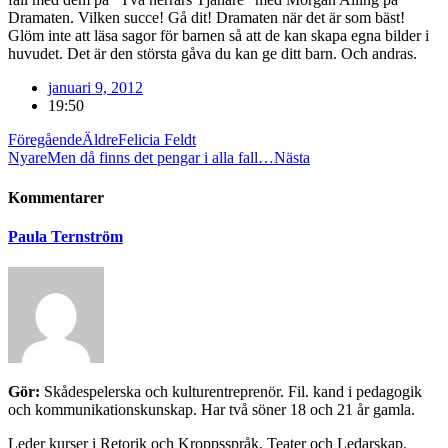
Dramaten. Vilken succe! Gå dit! Dramaten när det är som bäst!
Glöm inte att läsa sagor för barnen så att de kan skapa egna bilder i
huvudet. Det är den största gåva du kan ge ditt barn. Och andras.
januari 9, 2012
19:50
Föregående
Äldre
Felicia Feldt
Nyare
Men då finns det pengar i alla fall…
Nästa
Kommentarer
Paula Ternström
Gör:
Skådespelerska och kulturentreprenör. Fil. kand i pedagogik
och kommunikationskunskap. Har två söner 18 och 21 år gamla.
Leder kurser i Retorik och Kroppsspråk, Teater och Ledarskap.