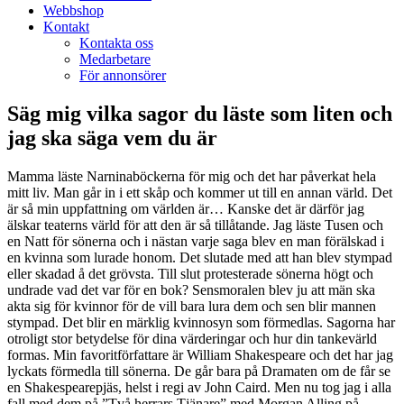
Webbshop
Kontakt
Kontakta oss
Medarbetare
För annonsörer
Säg mig vilka sagor du läste som liten och
jag ska säga vem du är
Mamma läste Narninaböckerna för mig och det har påverkat hela
mitt liv. Man går in i ett skåp och kommer ut till en annan värld. Det
är så min uppfattning om världen är… Kanske det är därför jag
älskar teaterns värld för att den är så tillåtande. Jag läste
Tusen och
en Natt för sönerna och i nästan varje saga blev en man förälskad i
en kvinna som lurade honom. Det slutade med att han blev stympad
eller skadad å det grövsta. Till slut protesterade sönerna högt och
undrade vad det var för en bok? Sensmoralen blev ju att män ska
akta sig för kvinnor för de vill bara lura dem och sen blir mannen
stympad. Det blir en märklig kvinnosyn som förmedlas. Sagorna har
otroligt stor betydelse för dina värderingar och hur din tankevärld
formas. Min favoritförfattare är William Shakespeare och det har jag
lyckats förmedla till sönerna. De går bara på Dramaten om de får se
en Shakespearepjäs, helst i regi av John Caird. Men nu tog jag i alla
fall med dem på ”Två herrars Tjänare” med Morgan Alling på