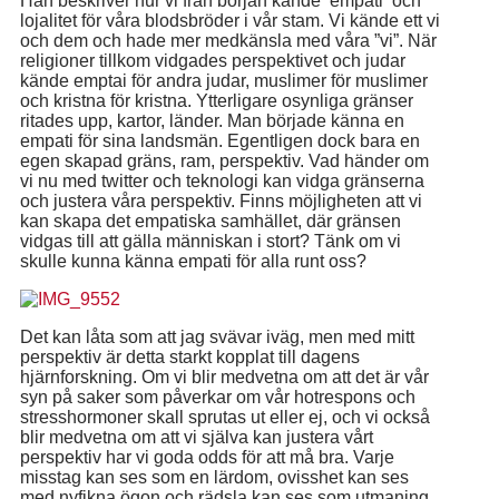
Han beskriver hur vi från början kände empati och
lojalitet för våra blodsbröder i vår stam. Vi kände ett vi
och dem och hade mer medkänsla med våra ”vi”. När
religioner tillkom vidgades perspektivet och judar
kände emptai för andra judar, muslimer för muslimer
och kristna för kristna. Ytterligare osynliga gränser
ritades upp, kartor, länder. Man började känna en
empati för sina landsmän. Egentligen dock bara en
egen skapad gräns, ram, perspektiv. Vad händer om
vi nu med twitter och teknologi kan vidga gränserna
och justera våra perspektiv. Finns möjligheten att vi
kan skapa det empatiska samhället, där gränsen
vidgas till att gälla människan i stort? Tänk om vi
skulle kunna känna empati för alla runt oss?
Det kan låta som att jag svävar iväg, men med mitt
perspektiv är detta starkt kopplat till dagens
hjärnforskning. Om vi blir medvetna om att det är vår
syn på saker som påverkar om vår hotrespons och
stresshormoner skall sprutas ut eller ej, och vi också
blir medvetna om att vi själva kan justera vårt
perspektiv har vi goda odds för att må bra. Varje
misstag kan ses som en lärdom, ovisshet kan ses
med nyfikna ögon och rädsla kan ses som utmaning