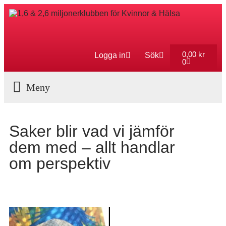
0,00
kr
Logga in
Sök
0
Aktuella Program
Saker blir vad vi jämför
dem med – allt handlar
om perspektiv