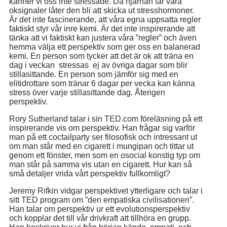
känner vi oss inte stressade. Då hjärnan får våra
oksignaler låter den bli att skicka ut stresshormoner.
Är det inte fascinerande, att våra egna uppsatta regler
faktiskt styr vår inre kemi. Är det inte inspirerande att
tänka att vi faktiskt kan justera våra ”regler” och även
hemma välja ett perspektiv som ger oss en balanerad
kemi. En person som tycker att det är ok att träna en
dag i veckan stressas ej av övriga dagar som blir
stillasittande. En person som jämför sig med en
elitidrottare som tränar 6 dagar per vecka kan känna
stress över varje stillasittande dag. Återigen
perspektiv.
Rory Sutherland talar i sin TED.com föreläsning på ett
inspirerande vis om perspektiv. Han frågar sig varför
man på ett coctailparty ser filosofisk och intressant ut
om man står med en cigarett i mungipan och tittar ut
genom ett fönster, men som en osocial konstig typ om
man står på samma vis utan en cigarett. Hur kan så
små detaljer vrida vårt perspektiv fullkomligt?
Jeremy Rifkin vidgar perspektivet ytterligare och talar i
sitt TED program om ”den empatiska civilisationen”.
Han talar om perspektiv ur ett evolutionsperspektiv
och kopplar det till vår drivkraft att tillhöra en grupp.