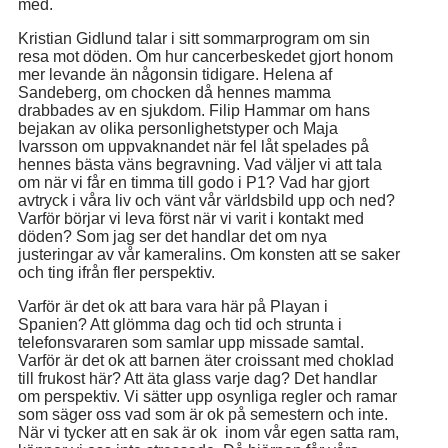
med.
Kristian Gidlund talar i sitt sommarprogram om sin
resa mot döden. Om hur cancerbeskedet gjort honom
mer levande än någonsin tidigare. Helena af
Sandeberg, om chocken då hennes mamma
drabbades av en sjukdom. Filip Hammar om hans
bejakan av olika personlighetstyper och Maja
Ivarsson om uppvaknandet när fel låt spelades på
hennes bästa väns begravning. Vad väljer vi att tala
om när vi får en timma till godo i P1? Vad har gjort
avtryck i våra liv och vänt vår världsbild upp och ned?
Varför börjar vi leva först när vi varit i kontakt med
döden? Som jag ser det handlar det om nya
justeringar av vår kameralins. Om konsten att se saker
och ting ifrån fler perspektiv.
Varför är det ok att bara vara här på Playan i
Spanien? Att glömma dag och tid och strunta i
telefonsvararen som samlar upp missade samtal.
Varför är det ok att barnen äter croissant med choklad
till frukost här? Att äta glass varje dag? Det handlar
om perspektiv. Vi sätter upp osynliga regler och ramar
som säger oss vad som är ok på semestern och inte.
När vi tycker att en sak är ok inom vår egen satta ram,