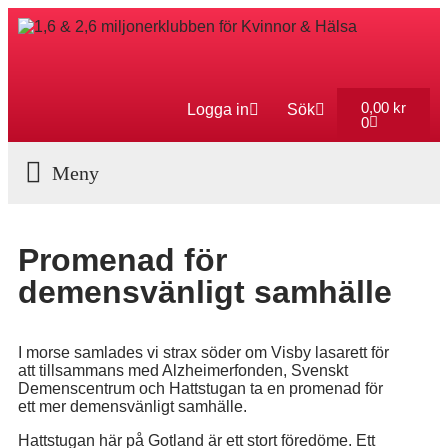
0,00
kr
Logga in
Sök
0
Aktuella Program
Promenad för
demensvänligt samhälle
I morse samlades vi strax söder om Visby lasarett för
att tillsammans med Alzheimerfonden, Svenskt
Demenscentrum och Hattstugan ta en promenad för
ett mer demensvänligt samhälle.
Hattstugan här på Gotland är ett stort föredöme. Ett