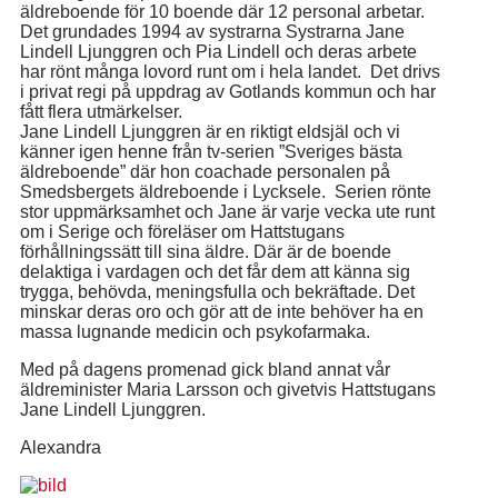
äldreboende för 10 boende där 12 personal arbetar.
Det grundades 1994 av systrarna Systrarna Jane
Lindell Ljunggren och Pia Lindell och deras arbete
har rönt många lovord runt om i hela landet. Det drivs
i privat regi på uppdrag av Gotlands kommun och har
fått flera utmärkelser.
Jane Lindell Ljunggren är en riktigt eldsjäl och vi
känner igen henne från tv-serien ”Sveriges bästa
äldreboende” där hon coachade personalen på
Smedsbergets äldreboende i Lycksele. Serien rönte
stor uppmärksamhet och Jane är varje vecka ute runt
om i Serige och föreläser om Hattstugans
förhållningssätt till sina äldre. Där är de boende
delaktiga i vardagen och det får dem att känna sig
trygga, behövda, meningsfulla och bekräftade. Det
minskar deras oro och gör att de inte behöver ha en
massa lugnande medicin och psykofarmaka.
Med på dagens promenad gick bland annat vår
äldreminister Maria Larsson och givetvis Hattstugans
Jane Lindell Ljunggren.
Alexandra