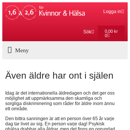
Logga in
0,00
kr
Sök
0
Aktuella Program
Även äldre har ont i själen
Idag är det internationella äldredagen och det ger oss
möjlighet att uppmärksamma den skamliga och
sorgliga diskriminering som råder för äldre inom ännu
ett område.
Den bittra sanningen är att en person över 65 år varje
dag tar livet av sig. En person varje dag! Psykisk
ohälsa drabbar alla åldrar, men det finns en ogrundad