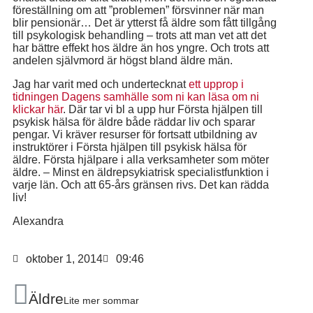
föreställning om att ”problemen” försvinner när man
blir pensionär… Det är ytterst få äldre som fått tillgång
till psykologisk behandling – trots att man vet att det
har bättre effekt hos äldre än hos yngre. Och trots att
andelen självmord är högst bland äldre män.
Jag har varit med och undertecknat
ett upprop i
tidningen Dagens samhälle som ni kan läsa om ni
klickar här
. Där tar vi bl a upp hur Första hjälpen till
psykisk hälsa för äldre både räddar liv och sparar
pengar. Vi kräver resurser för fortsatt utbildning av
instruktörer i Första hjälpen till psykisk hälsa för
äldre. Första hjälpare i alla verksamheter som möter
äldre. – Minst en äldrepsykiatrisk specialistfunktion i
varje län. Och att 65-års gränsen rivs. Det kan rädda
liv!
Alexandra
oktober 1, 2014
09:46
Äldre
Lite mer sommar