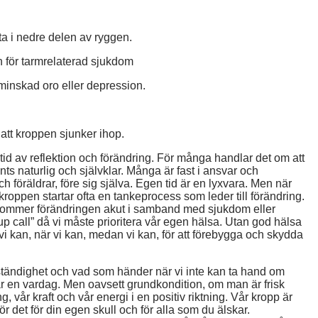
a i nedre delen av ryggen.
en för tarmrelaterad sjukdom
 minskad oro eller depression.
att kroppen sjunker ihop.
tid av reflektion och förändring. För många handlar det om att
s naturlig och självklar. Många är fast i ansvar och
ch föräldrar, före sig själva. Egen tid är en lyxvara. Men när
oppen startar ofta en tankeprocess som leder till förändring.
 kommer förändringen akut i samband med sjukdom eller
e-up call” då vi måste prioritera vår egen hälsa. Utan god hälsa
 vi kan, när vi kan, medan vi kan, för att förebygga och skydda
ständighet och vad som händer när vi inte kan ta hand om
r en vardag. Men oavsett grundkondition, om man är frisk
g, vår kraft och vår energi i en positiv riktning. Vår kropp är
 Gör det för din egen skull och för alla som du älskar.