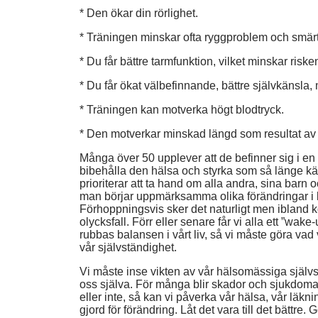
* Den ökar din rörlighet.
* Träningen minskar ofta ryggproblem och smärt
* Du får bättre tarmfunktion, vilket minskar risk
* Du får ökat välbefinnande, bättre självkänsla,
* Träningen kan motverka högt blodtryck.
* Den motverkar minskad längd som resultat av 
Många över 50 upplever att de befinner sig i en 
bibehålla den hälsa och styrka som så länge känt
prioriterar att ta hand om alla andra, sina barn o
man börjar uppmärksamma olika förändringar i kr
Förhoppningsvis sker det naturligt men ibland
olycksfall. Förr eller senare får vi alla ett ”wak
rubbas balansen i vårt liv, så vi måste göra vad
vår självständighet.
Vi måste inse vikten av vår hälsomässiga själv
oss själva. För många blir skador och sjukdoma
eller inte, så kan vi påverka vår hälsa, vår läknin
gjord för förändring. Låt det vara till det bättre.