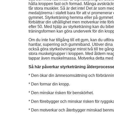
hålla kroppen fast och formad. Många avskräcks 
får stora muskler. Så är det inte! Det är som med
medaljörerna i stafett bara för att vi promenerar 
gymmet. Styrketräning hemma eller på gymmet k
förbättrar din uthållighet men motverkar inte f
efter 50. Med hjälp av styrketräning kan du b
träningsformen kan göra underverk för din kropp m
Om du inte har tillgång till ett gym, kan du utfö
hantlar, superring och gummiband. Utöver dina 
också göra styrkeövningar minst två till tre gång
stora muskelgrupper i kroppen. Med åldern rea
tappar även muskelmassa. Motverka detta med s
Så här påverkar styrketräning ålderprocess
* Den ökar din ämnesomsättning och förbrännin
* Den formar din kropp.
* Den minskar risken för benskörhet.
* Den förebygger och minskar risken för ryggsk
* Den motverkar och återbygger minskad benma