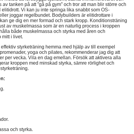
av tanken på att ”gå på gym” och tror att man blir större och
 elitidrott. Vi kan ju inte springa lika snabbt som OS-
eller joggar regelbundet. Bodybuilders är elitidrottare i
an ge dig en mer formad och stark kropp. Konditionsträning
örlust av muskelmassa som är en naturlig process i kroppen
ibehålla både muskelmassa och styrka med åren och
itt i livet.
ra effektiv styrketräning hemma med hjälp av till exempel
promenader, yoga och pilates, rekommenderar jag dig att
er per vecka. Vila en dag emellan. Försök att aktivera alla
gerar kroppen med minskad styrka, sämre rörlighet och
tyrketräning.
en:
g.
ador.
ssa och styrka.