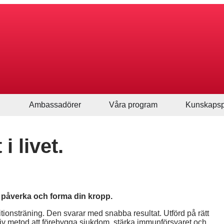
Ambassadörer
Våra program
Kunskapsp
i livet.
ll påverka och forma din kropp.
tionsträning. Den svarar med snabba resultat. Utförd på rätt
ektiv metod att förebygga sjukdom, stärka immunförsvaret och