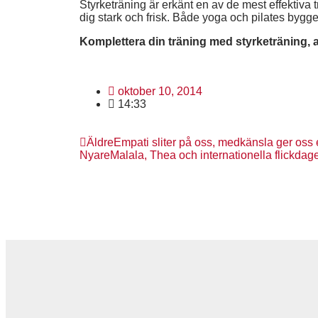
Styrketräning är erkänt en av de mest effektiv
dig stark och frisk. Både yoga och pilates bygge
Komplettera din träning med styrketräning, 
oktober 10, 2014
14:33
Äldre
Empati sliter på oss, medkänsla ger oss 
Nyare
Malala, Thea och internationella flickdag