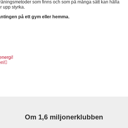
a träningsmetoder som finns och som på många sätt kan hålla
r upp styrka.
antingen på ett gym eller hemma.
energi!
en!
Om 1,6 miljonerklubben