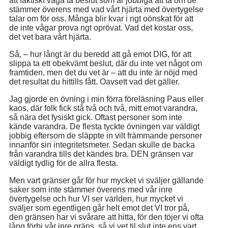
att faktiskt våga ta beslut som är jobbiga att ta om de
stämmer överens med vad vårt hjärta med övertygelse
talar om för oss. Många blir kvar i ngt oönskat för att
de inte vågar prova ngt oprövat. Vad det kostar oss,
det vet bara vårt hjärta.
Så, – hur långt är du beredd att gå emot DIG, för att
slippa ta ett obekvämt beslut, där du inte vet något om
framtiden, men det du vet är – att du inte är nöjd med
det resultat du hittills fått. Oavsett vad det gäller.
Jag gjorde en övning i min förra föreläsning Paus eller
kaos, där folk fick stå två och två, mitt emot varandra,
så nära det fysiskt gick. Oftast personer som inte
kände varandra. De flesta tyckte övningen var väldigt
jobbig eftersom de släppte in vilt främmande personer
innanför sin integritetsmeter. Sedan skulle de backa
från varandra tills det kändes bra. DEN gränsen var
väldigt tydlig för de allra flesta.
Men vart gränser går för hur mycket vi sväljer gällande
saker som inte stämmer överens med vår inre
övertygelse och hur VI ser världen, hur mycket vi
sväljer som egentligen går helt emot det VI tror på,
den gränsen har vi svårare att hitta, för den töjer vi ofta
lång förbi vår inre gräns, så vi vet til slut inte ens vart