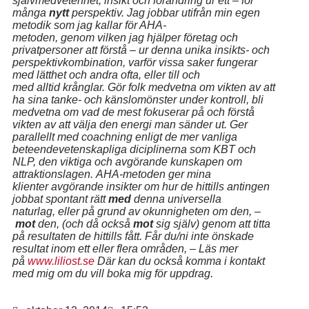
självmedvetenhet, insikt och förändring ur ett – för
många
nytt
perspektiv. Jag jobbar utifrån min egen
metodik som jag kallar för AHA-
metoden, genom vilken jag hjälper företag och
privatpersoner att förstå – ur denna unika insikts- och
perspektivkombination, varför vissa saker fungerar
med lätthet och andra ofta, eller till och
med alltid krånglar. Gör folk medvetna om vikten av att
ha sina tanke- och känslomönster under kontroll, bli
medvetna om vad de mest fokuserar på och förstå
vikten av att välja den energi man sänder ut. Ger
parallellt med coachning enligt de mer vanliga
beteendevetenskapliga diciplinerna som KBT och
NLP, den viktiga och avgörande kunskapen om
attraktionslagen. AHA-metoden ger mina
klienter
avgörande insikter om hur de
hittills antingen
jobbat spontant rätt
med
denna universella
naturlag, eller på grund av okunnigheten om den, –
mot
den, (och då också
mot
sig själv) genom att titta
på resultaten de hittills fått. Får du/ni inte önskade
resultat inom ett eller flera områden, – Läs mer
på
www.liliost.se
Där kan du också komma i kontakt
med mig om du vill boka mig för uppdrag.