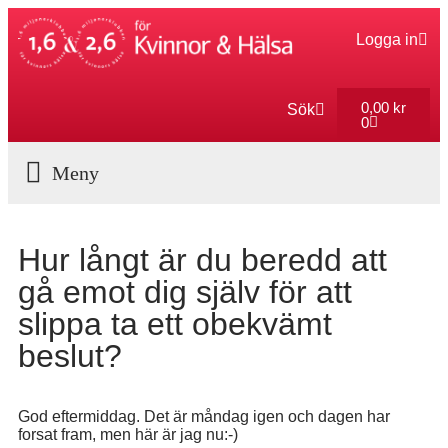
Logga in
0,00
kr
Sök
0
Aktuella Program
Hur långt är du beredd att
gå emot dig själv för att
slippa ta ett obekvämt
beslut?
God eftermiddag. Det är måndag igen och dagen har
forsat fram, men här är jag nu:-)