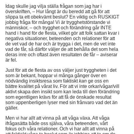
Idag skulle jag vilja ställa frågan som jag har i
överskriften, – Hur långt är du beredd att gå för att
slippa ta ett obekvämt beslut? En viktig och RUSKIGT
jobbig fråga för många! Vi är trygghetstörstande vi
människor, – och trygghet och förändring går INTE
hand i hand för de flesta, vilket gör att folk sattan kvar i
negativa situationer, beteenden och relationer för att
de vet vad de har och är trygga i det, men de vet inte
vad de får, så därför väljer de att behålla det som hela
deras inre och oftast även resultaten de får – aviserar
är fel.
Just för att de flesta av oss väljer just tryggheten i det
som är bekant, hoppar vi många gånger över en
nödvändig insiktsresa som faktiskt
kan
ge oss en
bättre kvalitet på vårat liv. För att vi inte orkar/vågar/vill
aktivt skapa den insikt som kan leda till den förändring
som egentligen krävs för att få de önskade resultat
som uppenberligen lyser med sin frånvaro vad det än
gäller.
Men vi har allt att vinna på att våga växa. Att våga
ifrågasätta både oss själva, våra beteenden, vårt
fokus och våra relationer. Och vi har allt att vinna på