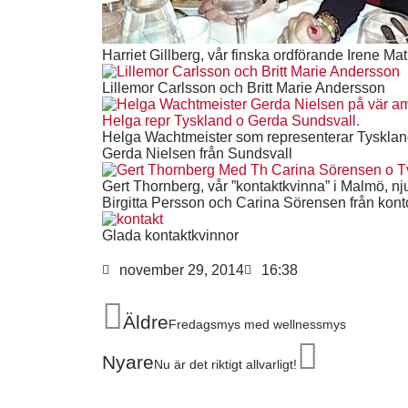
Harriet Gillberg, vår finska ordförande Irene Ma
Lillemor Carlsson och Britt Marie Andersson
Helga Wachtmeister som representerar Tyskla
Gerda Nielsen från Sundsvall
Gert Thornberg, vår ”kontaktkvinna” i Malmö, njut
Birgitta Persson och Carina Sörensen från kont
Glada kontaktkvinnor
november 29, 2014
16:38
Äldre
Fredagsmys med wellnessmys
Nyare
Nu är det riktigt allvarligt!