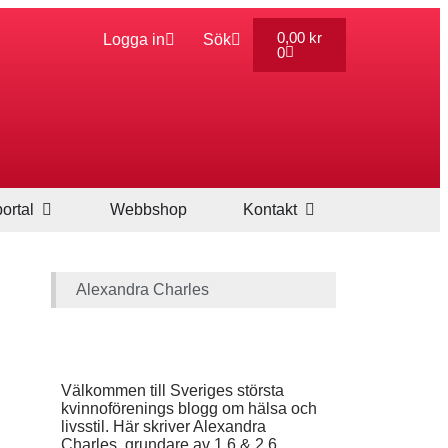
0,00
kr
Logga in
Sök
0
ortal
Webbshop
Kontakt
Alexandra Charles
Välkommen till Sveriges största
kvinnoförenings blogg om hälsa och
livsstil. Här skriver Alexandra
Charles, grundare av 1,6 & 2,6