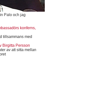
tin Palo och jag
nd tillsammans med
er av att sitta mellan
oret