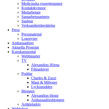
Medicinska expertgruppen
Kontaktkvinnor
Medarbetare
Samarbetspartners
Stadgar
Verksamhetsberättelse
Press
Pressmaterial
Logotyper
Ambassadörer
Aktuella Program
Kunskapsportal
Webbinarier
TV
Alexandras Hörna
Filmarkivet
Poddar
Charles & Zazzi
Maqt & Miljoner
Lyckopodden
Bloggen
Alexandras blogg
Ambassadörsbloggen
Artiklelarkiv
Webbshop