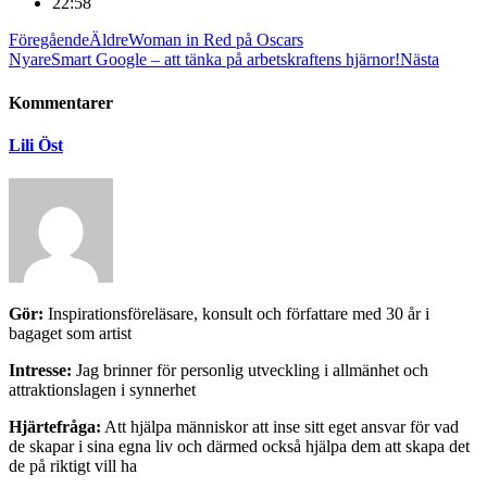
22:58
Föregående
Äldre
Woman in Red på Oscars
Nyare
Smart Google – att tänka på arbetskraftens hjärnor!
Nästa
Kommentarer
Lili Öst
Gör:
Inspirationsföreläsare, konsult och författare med 30 år i
bagaget som artist
Intresse:
Jag brinner för personlig utveckling i allmänhet och
attraktionslagen i synnerhet
Hjärtefråga:
Att hjälpa människor att inse sitt eget ansvar för vad
de skapar i sina egna liv och därmed också hjälpa dem att skapa det
de på riktigt vill ha