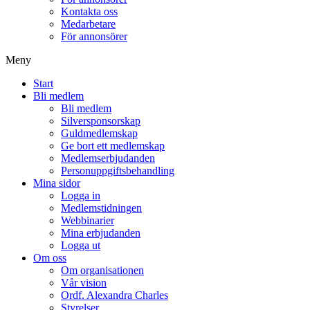
Kontakta oss
Medarbetare
För annonsörer
Meny
Start
Bli medlem
Bli medlem
Silversponsorskap
Guldmedlemskap
Ge bort ett medlemskap
Medlemserbjudanden
Personuppgiftsbehandling
Mina sidor
Logga in
Medlemstidningen
Webbinarier
Mina erbjudanden
Logga ut
Om oss
Om organisationen
Vår vision
Ordf. Alexandra Charles
Styrelser