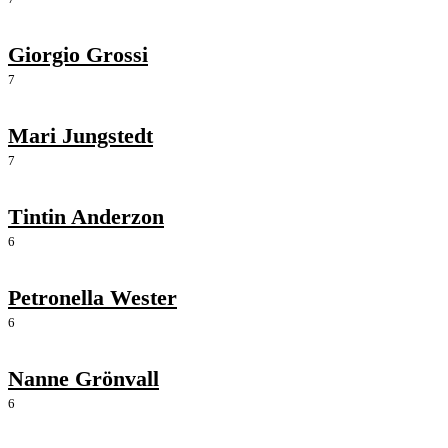
Giorgio Grossi
7
Mari Jungstedt
7
Tintin Anderzon
6
Petronella Wester
6
Nanne Grönvall
6