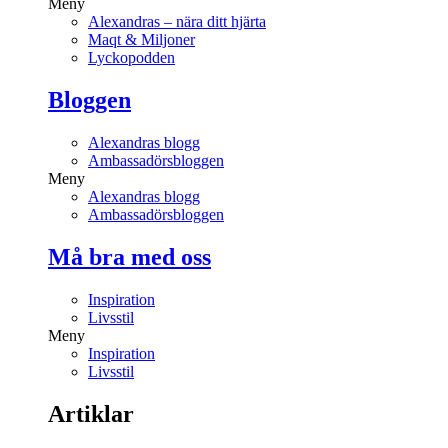
Meny
Alexandras – nära ditt hjärta
Maqt & Miljoner
Lyckopodden
Bloggen
Alexandras blogg
Ambassadörsbloggen
Meny
Alexandras blogg
Ambassadörsbloggen
Må bra med oss
Inspiration
Livsstil
Meny
Inspiration
Livsstil
Artiklar