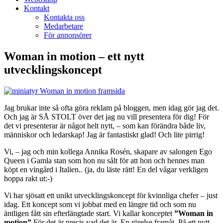
Kontakt
Kontakta oss
Medarbetare
För annonsörer
Woman in motion – ett nytt
utvecklingskoncept
Jag brukar inte så ofta göra reklam på bloggen, men idag gör jag det.
Och jag är SÅ STOLT över det jag nu vill presentera för dig! För
det vi presenterar är något helt nytt, – som kan förändra både liv,
människor och ledarskap! Jag är fantastiskt glad! Och lite pirrig!
Vi, – jag och min kollega Annika Rosén, skapare av salongen Ego
Queen i Gamla stan som hon nu sålt för att hon och hennes man
köpt en vingård i Italien.. (ja, du läste rätt! En del vågar verkligen
hoppa rakt ut:-)
Vi har sjösatt ett unikt utvecklingskoncept för kvinnliga chefer – just
idag. Ett koncept som vi jobbat med en längre tid och som nu
äntligen fått sin efterlängtade start. Vi kallar konceptet
”Woman in
motion”
För det är precis vad det är. En rörelse framåt. På ett nytt