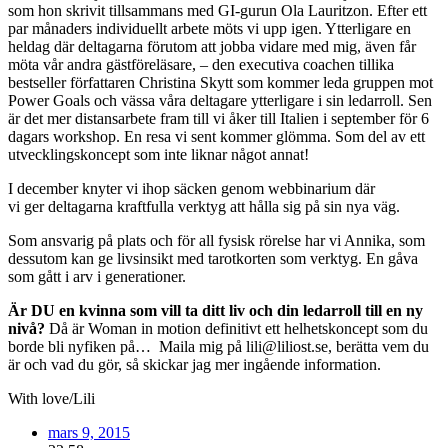
som hon skrivit tillsammans med GI-gurun Ola Lauritzon. Efter ett
par månaders individuellt arbete möts vi upp igen. Ytterligare en
heldag där deltagarna förutom att jobba vidare med mig, även får
möta vår andra gästföreläsare, – den executiva coachen tillika
bestseller författaren Christina Skytt som kommer leda gruppen mot
Power Goals och vässa våra deltagare ytterligare i sin ledarroll. Sen
är det mer distansarbete fram till vi åker till Italien i september för 6
dagars workshop. En resa vi sent kommer glömma. Som del av ett
utvecklingskoncept som inte liknar något annat!
I december knyter vi ihop säcken genom webbinarium där
vi ger deltagarna kraftfulla verktyg att hålla sig på sin nya väg.
Som ansvarig på plats och för all fysisk rörelse har vi Annika, som
dessutom kan ge livsinsikt med tarotkorten som verktyg. En gåva
som gått i arv i generationer.
Är DU en kvinna som vill ta ditt liv och din ledarroll till en ny
nivå?
Då är Woman in motion definitivt ett helhetskoncept som du
borde bli nyfiken på… Maila mig på lili@liliost.se, berätta vem du
är och vad du gör, så skickar jag mer ingående information.
With love/Lili
mars 9, 2015