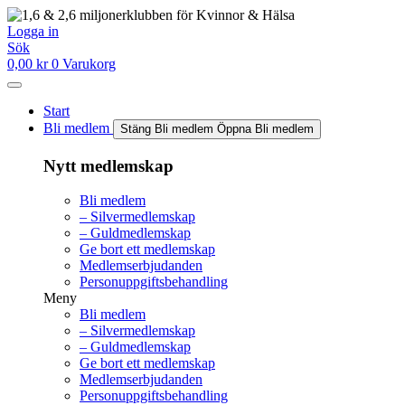
Hoppa
till
Logga in
innehåll
Sök
0,00
kr
0
Varukorg
Start
Bli medlem
Stäng Bli medlem
Öppna Bli medlem
Nytt medlemskap
Bli medlem
– Silvermedlemskap
– Guldmedlemskap
Ge bort ett medlemskap
Medlemserbjudanden
Personuppgiftsbehandling
Meny
Bli medlem
– Silvermedlemskap
– Guldmedlemskap
Ge bort ett medlemskap
Medlemserbjudanden
Personuppgiftsbehandling