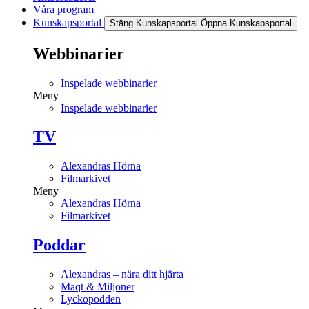
Våra program
Kunskapsportal
Stäng Kunskapsportal
Öppna Kunskapsportal
Webbinarier
Inspelade webbinarier
Meny
Inspelade webbinarier
TV
Alexandras Hörna
Filmarkivet
Meny
Alexandras Hörna
Filmarkivet
Poddar
Alexandras – nära ditt hjärta
Maqt & Miljoner
Lyckopodden