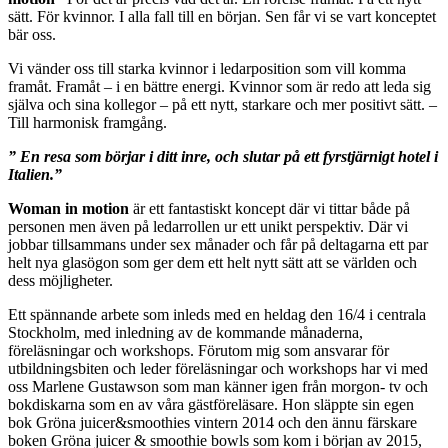
sätt. För kvinnor. I alla fall till en början. Sen får vi se vart konceptet
bär oss.
Vi vänder oss till starka kvinnor i ledarposition som vill komma
framåt. Framåt – i en bättre energi. Kvinnor som är redo att leda sig
själva och sina kollegor – på ett nytt, starkare och mer positivt sätt. –
Till harmonisk framgång.
” En resa som börjar i ditt inre, och slutar på ett fyrstjärnigt hotel i
Italien.”
Woman in motion
är ett fantastiskt koncept där vi tittar både på
personen men även på ledarrollen ur ett unikt perspektiv. Där vi
jobbar tillsammans under sex månader och får på deltagarna ett par
helt nya glasögon som ger dem ett helt nytt sätt att se världen och
dess möjligheter.
Ett spännande arbete som inleds med en heldag den 16/4 i centrala
Stockholm, med inledning av de kommande månaderna,
föreläsningar och workshops. Förutom mig som ansvarar för
utbildningsbiten och leder föreläsningar och workshops har vi med
oss Marlene Gustawson som man känner igen från morgon- tv och
bokdiskarna som en av våra gästföreläsare. Hon släppte sin egen
bok Gröna juicer&smoothies vintern 2014 och den ännu färskare
boken Gröna juicer & smoothie bowls som kom i början av 2015,