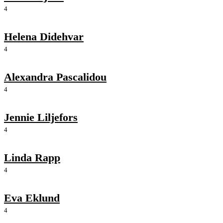
4
Helena Didehvar
4
Alexandra Pascalidou
4
Jennie Liljefors
4
Linda Rapp
4
Eva Eklund
4