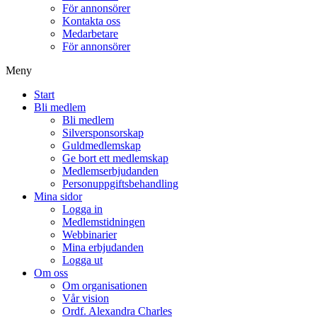
För annonsörer
Kontakta oss
Medarbetare
För annonsörer
Meny
Start
Bli medlem
Bli medlem
Silversponsorskap
Guldmedlemskap
Ge bort ett medlemskap
Medlemserbjudanden
Personuppgiftsbehandling
Mina sidor
Logga in
Medlemstidningen
Webbinarier
Mina erbjudanden
Logga ut
Om oss
Om organisationen
Vår vision
Ordf. Alexandra Charles