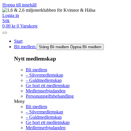
Hoppa till innehåll
Logga in
Sök
0,00
kr
0
Varukorg
Start
Bli medlem
Stäng Bli medlem
Öppna Bli medlem
Nytt medlemskap
Bli medlem
– Silvermedlemskap
– Guldmedlemskap
Ge bort ett medlemskap
Medlemserbjudanden
Personuppgiftsbehandling
Meny
Bli medlem
– Silvermedlemskap
– Guldmedlemskap
Ge bort ett medlemskap
Medlemserbjudanden