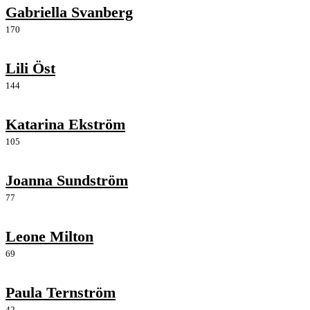
Gabriella Svanberg
170
Lili Öst
144
Katarina Ekström
105
Joanna Sundström
77
Leone Milton
69
Paula Ternström
42