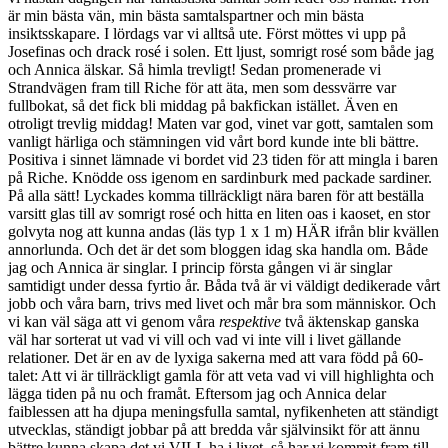
är min bästa vän, min bästa samtalspartner och min bästa
insiktsskapare. I lördags var vi alltså ute. Först möttes vi upp på
Josefinas och drack rosé i solen. Ett ljust, somrigt rosé som både jag
och Annica älskar. Så himla trevligt! Sedan promenerade vi
Strandvägen fram till Riche för att äta, men som dessvärre var
fullbokat, så det fick bli middag på bakfickan istället. Även en
otroligt trevlig middag! Maten var god, vinet var gott, samtalen som
vanligt härliga och stämningen vid vårt bord kunde inte bli bättre.
Positiva i sinnet lämnade vi bordet vid 23 tiden för att mingla i baren
på Riche. Knödde oss igenom en sardinburk med packade sardiner.
På alla sätt! Lyckades komma tillräckligt nära baren för att beställa
varsitt glas till av somrigt rosé och hitta en liten oas i kaoset, en stor
golvyta nog att kunna andas (läs typ 1 x 1 m) HÄR ifrån blir kvällen
annorlunda. Och det är det som bloggen idag ska handla om. Både
jag och Annica är singlar. I princip första gången vi är singlar
samtidigt under dessa fyrtio år. Båda två är vi väldigt dedikerade vårt
jobb och våra barn, trivs med livet och mår bra som människor. Och
vi kan väl säga att vi genom våra
respektive
två äktenskap ganska
väl har sorterat ut vad vi vill och vad vi inte vill i livet gällande
relationer. Det är en av de lyxiga sakerna med att vara född på 60-
talet: Att vi är tillräckligt gamla för att veta vad vi vill highlighta och
lägga tiden på nu och framåt. Eftersom jag och Annica delar
faiblessen att ha djupa meningsfulla samtal, nyfikenheten att ständigt
utvecklas, ständigt jobbar på att bredda vår självinsikt för att ännu
bättre kunna skapa det vi VILL ha i livet, så har vi kommit fram till