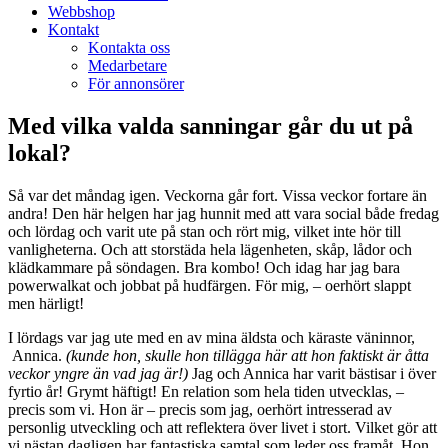
Webbshop
Kontakt
Kontakta oss
Medarbetare
För annonsörer
Med vilka valda sanningar går du ut på
lokal?
Så var det måndag igen. Veckorna går fort. Vissa veckor fortare än
andra! Den här helgen har jag hunnit med att vara social både fredag
och lördag och varit ute på stan och rört mig, vilket inte hör till
vanligheterna. Och att storstäda hela lägenheten, skåp, lådor och
klädkammare på söndagen. Bra kombo! Och idag har jag bara
powerwalkat och jobbat på hudfärgen. För mig, – oerhört slappt
men härligt!
I lördags var jag ute med en av mina äldsta och käraste väninnor,
Annica.
(kunde hon, skulle hon tillägga här att hon faktiskt är åtta
veckor yngre än vad jag är!)
Jag och Annica har varit bästisar i över
fyrtio år! Grymt häftigt! En relation som hela tiden utvecklas, –
precis som vi. Hon är – precis som jag, oerhört intresserad av
personlig utveckling och att reflektera över livet i stort. Vilket gör att
vi nästan dagligen har fantastiska samtal som leder oss framåt. Hon