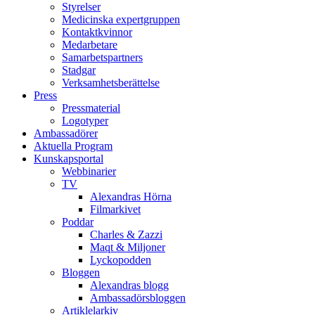
Styrelser
Medicinska expertgruppen
Kontaktkvinnor
Medarbetare
Samarbetspartners
Stadgar
Verksamhetsberättelse
Press
Pressmaterial
Logotyper
Ambassadörer
Aktuella Program
Kunskapsportal
Webbinarier
TV
Alexandras Hörna
Filmarkivet
Poddar
Charles & Zazzi
Maqt & Miljoner
Lyckopodden
Bloggen
Alexandras blogg
Ambassadörsbloggen
Artiklelarkiv