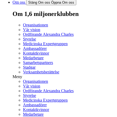
Om oss
Stäng Om oss
Öppna Om oss
Om 1,6 miljonerklubben
Organisationen
Vår vision
Ordförande Alexandra Charles
Styrelse
Medicinska Expertgruppen
Ambassadörer
Kontaktkvinnor
Medarbetare
Samarbetspartners
Stadgar
Verksamhetsberättelse
Meny
Organisationen
Vår vision
Ordförande Alexandra Charles
Styrelse
Medicinska Expertgruppen
Ambassadörer
Kontaktkvinnor
Medarbetare