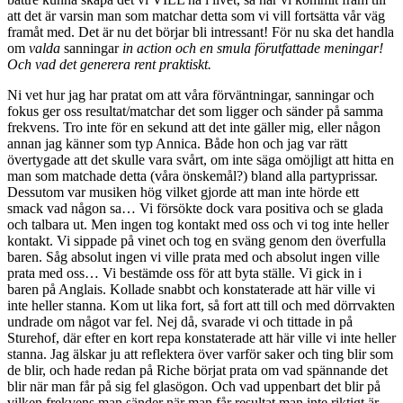
att det är varsin man som matchar detta som vi vill fortsätta vår väg
framåt med. Det är nu det börjar bli intressant! För nu ska det handla
om
valda
sanningar
in action
och en smula förutfattade
meningar!
Och vad det generera rent praktiskt.
Ni vet hur jag har pratat om att våra förväntningar, sanningar och
fokus ger oss resultat/matchar det som ligger och sänder på samma
frekvens. Tro inte för en sekund att det inte gäller mig, eller någon
annan jag känner som typ Annica. Både hon och jag var rätt
övertygade att det skulle vara svårt, om inte säga omöjligt att hitta en
man som matchade detta (våra önskemål?) bland alla partyprissar.
Dessutom var musiken hög vilket gjorde att man inte hörde ett
smack vad någon sa… Vi försökte dock vara positiva och se glada
och talbara ut. Men ingen tog kontakt med oss och vi tog inte heller
kontakt. Vi sippade på vinet och tog en sväng genom den överfulla
baren. Såg absolut ingen vi ville prata med och absolut ingen ville
prata med oss… Vi bestämde oss för att byta ställe. Vi gick in i
baren på Anglais. Kollade snabbt och konstaterade att här ville vi
inte heller stanna. Kom ut lika fort, så fort att till och med dörrvakten
undrade om något var fel. Nej då, svarade vi och tittade in på
Sturehof, där efter en kort repa konstaterade att här ville vi inte heller
stanna. Jag älskar ju att reflektera över varför saker och ting blir som
de blir, och hade redan på Riche börjat prata om vad spännande det
blir när man får på sig fel glasögon. Och vad uppenbart det blir på
vilken frekvens man sänder när man får resultat man inte riktigt är