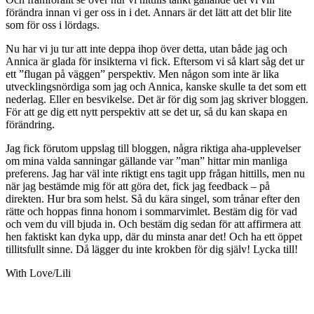
förändra innan vi ger oss in i det. Annars är det lätt att det blir lite
som för oss i lördags.
Nu har vi ju tur att inte deppa ihop över detta, utan både jag och
Annica är glada för insikterna vi fick. Eftersom vi så klart såg det ur
ett ”flugan på väggen” perspektiv. Men någon som inte är lika
utvecklingsnördiga som jag och Annica, kanske skulle ta det som ett
nederlag. Eller en besvikelse. Det är för dig som jag skriver bloggen.
För att ge dig ett nytt perspektiv att se det ur, så du kan skapa en
förändring.
Jag fick förutom uppslag till bloggen, några riktiga aha-upplevelser
om mina valda sanningar gällande var ”man” hittar min manliga
preferens. Jag har väl inte riktigt ens tagit upp frågan hittills, men nu
när jag bestämde mig för att göra det, fick jag feedback – på
direkten. Hur bra som helst. Så du kära singel, som trånar efter den
rätte och hoppas finna honom i sommarvimlet. Bestäm dig för vad
och vem du vill bjuda in. Och bestäm dig sedan för att affirmera att
hen faktiskt kan dyka upp, där du minsta anar det! Och ha ett öppet
tillitsfullt sinne. Då lägger du inte krokben för dig själv! Lycka till!
With Love/Lili