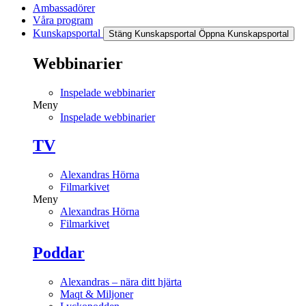
Ambassadörer
Våra program
Kunskapsportal
Stäng Kunskapsportal
Öppna Kunskapsportal
Webbinarier
Inspelade webbinarier
Meny
Inspelade webbinarier
TV
Alexandras Hörna
Filmarkivet
Meny
Alexandras Hörna
Filmarkivet
Poddar
Alexandras – nära ditt hjärta
Maqt & Miljoner