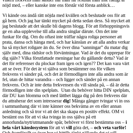
nöjd med, – eller kanske inte ens förstår vid första anblick…
Vi kände oss ändå rätt nöjda med kvällen och beslutade oss för att
gå hem. Och jag har tänkt mycket på detta sedan dess. Så mycket att
jag beslutade att det skulle bli dagens blogg. För att förhoppningsvis
ge en aha-upplevelse till alla andra singlar därute. Om det inte
funkar för dig. Om du oftast inte träffar några roliga personer att
prata, dansa och hänga med, och har känslan av att alla andra verkar
ha så mycket roligare än du. Se över dina ”sanningar” du matar dig
själv med, dina rädslor och förväntningar. Vad är det du upprepar för
dig själv? Vilka förutfattade meningar har du gällande detta? Vad är
det för referenser du plockar fram igen och igen?? Det kan vara värt
att se över. För det är vi själva som bestämmer oss för vilken
frekvens vi sänder på, och det är förmodligen inte alla andra som är
fel, utan de hittar varandra – och ligger och sänder på en annan
frekvens. Och är inte detta frekvensen du vill sända på, – då är detta
förmodligen inte din spelplats. Utan du behöver hitta DIN spelplats,
där DU kan blomma och med lätthet lägga dig på den frekvens där
du attraherar det som intresserar
dig!
Många gånger tvingar vi in oss
i sammanhang där vi inte känner oss bekväma av en eller annan
anledning och så tror vi att det ska skapa en positiv effekt. OM vi
bestämt oss för att vi ska tvinga in oss själva på ett
annorlunda/nytt/utmanande spår, behöver vi först bestämma oss –
i
hela vårt känslosystem
för att vi
vill
göra det, –
och veta varför!
Och framförallt se över hur vi hittills tänkt gällande det vi vill