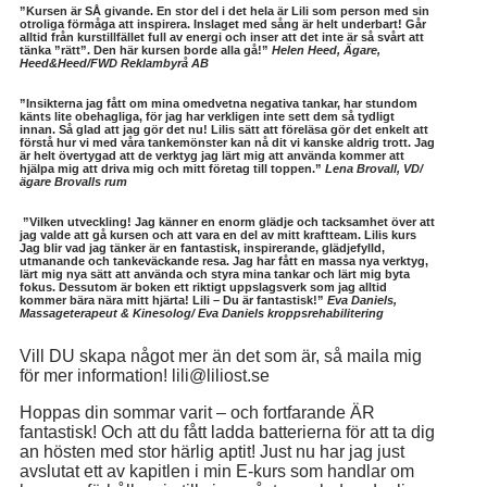
”Kursen är SÅ givande. En stor del i det hela är Lili som person med sin
otroliga förmåga att inspirera. Inslaget med sång är helt underbart! Går
alltid från kurstillfället full av energi och inser att det inte är så svårt att
tänka ”rätt”. Den här kursen borde alla gå!”
Helen Heed, Ägare,
Heed&Heed/
FWD Reklambyrå AB
”Insikterna jag fått om mina omedvetna negativa tankar, har stundom
känts lite obehagliga, för jag har verkligen inte sett dem så tydligt
innan. Så glad att jag gör det nu! Lilis sätt att föreläsa gör det enkelt att
förstå hur vi med våra tankemönster kan nå dit vi kanske aldrig trott. Jag
är helt övertygad att de verktyg jag lärt mig att använda kommer att
hjälpa mig att driva mig och mitt företag till toppen.”
Lena Brovall, VD/
ägare Brovalls rum
”Vilken utveckling! Jag känner en enorm glädje och tacksamhet över att
jag valde att gå kursen och att vara en del av mitt kraftteam. Lilis kurs
Jag blir vad jag tänker
är en fantastisk, inspirerande, glädjefylld,
utmanande och tankeväckande resa. Jag har fått en massa nya verktyg,
lärt mig nya sätt att använda och styra mina tankar och lärt mig byta
fokus. Dessutom är boken ett riktigt uppslagsverk som jag alltid
kommer bära nära mitt hjärta! Lili – Du är fantastisk!”
Eva Daniels,
Massageterapeut & Kinesolog/ Eva Daniels kroppsrehabilitering
Vill DU skapa något mer än det som är, så maila mig
för mer information! lili@liliost.se
Hoppas din sommar varit – och fortfarande ÄR
fantastisk! Och att du fått ladda batterierna för att ta dig
an hösten med stor härlig aptit! Just nu har jag just
avslutat ett av kapitlen i min E-kurs som handlar om