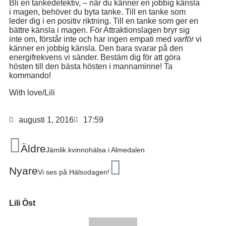
Bli en tankedetektiv, – när du känner en jobbig känsla
i magen, behöver du byta tanke. Till en tanke som
leder dig i en positiv riktning. Till en tanke som ger en
bättre känsla i magen. För Attraktionslagen bryr sig
inte om, förstår inte och har ingen empati med
varför
vi
känner en jobbig känsla. Den bara svarar på den
energifrekvens vi sänder. Bestäm dig för att göra
hösten till den bästa hösten i mannaminne! Ta
kommando!
With love/Lili
augusti 1, 2016
17:59
Äldre
Jämlik kvinnohälsa i Almedalen
Nyare
Vi ses på Hälsodagen!
Lili Öst