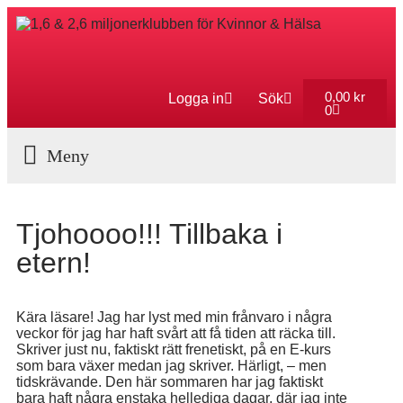
0,00
kr
Logga in
Sök
0
Aktuella Program
Tjohoooo!!! Tillbaka i
etern!
Kära läsare! Jag har lyst med min frånvaro i några
veckor för jag har haft svårt att få tiden att räcka till.
Skriver just nu, faktiskt rätt frenetiskt, på en E-kurs
som bara växer medan jag skriver. Härligt, – men
tidskrävande. Den här sommaren har jag faktiskt
bara haft några enstaka hellediga dagar, där jag inte