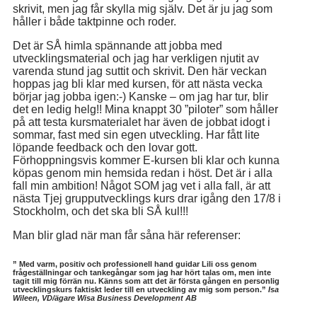
skrivit, men jag får skylla mig själv. Det är ju jag som
håller i både taktpinne och roder.
Det är SÅ himla spännande att jobba med
utvecklingsmaterial och jag har verkligen njutit av
varenda stund jag suttit och skrivit. Den här veckan
hoppas jag bli klar med kursen, för att nästa vecka
börjar jag jobba igen:-) Kanske – om jag har tur, blir
det en ledig helg!! Mina knappt 30 ”piloter” som håller
på att testa kursmaterialet har även de jobbat idogt i
sommar, fast med sin egen utveckling. Har fått lite
löpande feedback och den lovar gott.
Förhoppningsvis kommer E-kursen bli klar och kunna
köpas genom min hemsida redan i höst. Det är i alla
fall min ambition! Något SOM jag vet i alla fall, är att
nästa Tjej grupputvecklings kurs drar igång den 17/8 i
Stockholm, och det ska bli SÅ kul!!!
Man blir glad när man får såna här referenser:
” Med varm, positiv och professionell hand guidar Lili oss genom
frågeställningar och tankegångar som jag har hört talas om, men inte
tagit till mig förrän nu. Känns som att det är första gången en personlig
utvecklingskurs faktiskt leder till en utveckling av mig som person.”
Isa
Wileen, VD/ägare Wisa Business Development AB