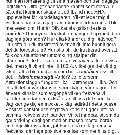
hur man förhåller sig till sina måsten och den dagliga
logistiken. Otroligt spännande kapitel som med ALL
säkerhet kommer skapa ett pärlband med AHA-
upplevelser för kursdeltagaren. Vilket leder mig till
veckans fråga som jag kan rekommendera dig att bli
medveten om: Hur är DIN känsla gällande detta
område? Hur mycket frustration hänger ihop med dina
dagliga göranden? Hur ofta känner du dig i tidsnöd?
Hur ofta blir du frustrerad över att du inte hunnit göra
det du föresatt dig? Hur ofta blir du frustrerad över att
folk och situationer runtomkring stjälper din
planering? De här sakerna kan vi påverka till en viss
del, men självklart inte till 100%, vilket gör det väldigt
viktigt att vi blir medvetna om hur vi
förhåller
oss till
det, –
känslomässigt!
Varför? Jo, eftersom
Attraktionslagen fungerar lika – attraherar – lika. Och
för att det är våra känslor som skapar vår magnet. Det
är våra känslor som avgör på vilken frekvens vi
sänder och därmed också drar till oss det som liknar.
Jag kan ge dig en mycket viktig ledtråd i detta pussel.
Positiva känslor och negativa känslor ligger inte på
samma frekvens och sänder! Vilket innebär, att om du
går omkring dagligen med en massa måste, borde –
och logistikfrustration, jobbar du på en låg negativ
frekvens, där inga positiva resultat kommer hitta dig…