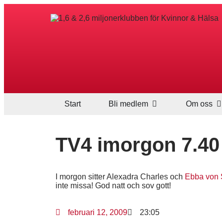
Start
Bli medlem
Om oss
TV4 imorgon 7.40
I morgon sitter Alexadra Charles och
Ebba von
inte missa! God natt och sov gott!
februari 12, 2009
23:05