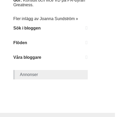
Gör:
Konsult och vice VD på PR-byrån
Greatness.
Fler inlägg av Joanna Sundström »
Sök i bloggen
Flöden
Våra bloggare
Annonser