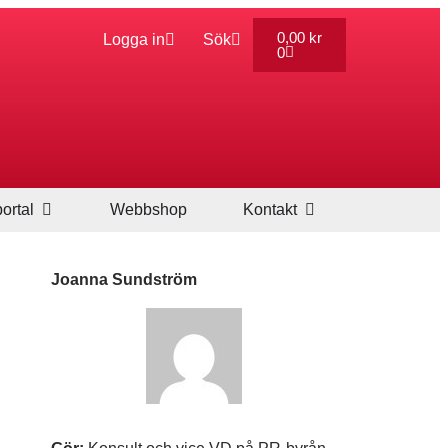
0,00
kr
Logga in
Sök
0
ortal
Webbshop
Kontakt
Joanna Sundström