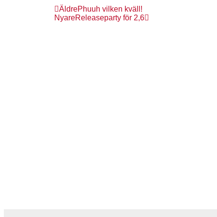
Äldre
Phuuh vilken kväll!
Nyare
Releaseparty för 2,6