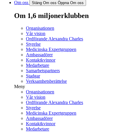
Om oss
Stäng Om oss
Öppna Om oss
Om 1,6 miljonerklubben
Organisationen
Vår vision
Ordförande Alexandra Charles
Styrelse
Medicinska Expertgruppen
Ambassadörer
Kontaktkvinnor
Medarbetare
Samarbetspartners
Stadgar
Verksamhetsberättelse
Meny
Organisationen
Vår vision
Ordförande Alexandra Charles
Styrelse
Medicinska Expertgruppen
Ambassadörer
Kontaktkvinnor
Medarbetare