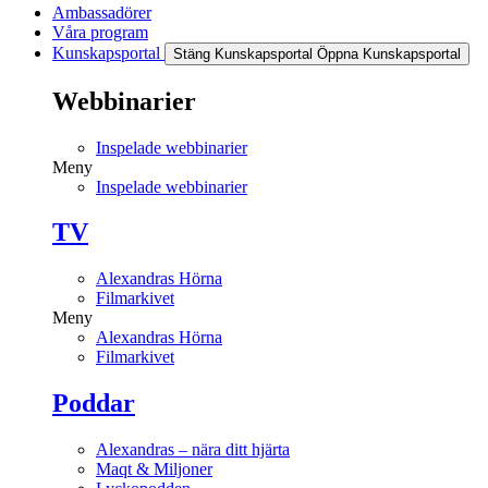
Ambassadörer
Våra program
Kunskapsportal
Stäng Kunskapsportal
Öppna Kunskapsportal
Webbinarier
Inspelade webbinarier
Meny
Inspelade webbinarier
TV
Alexandras Hörna
Filmarkivet
Meny
Alexandras Hörna
Filmarkivet
Poddar
Alexandras – nära ditt hjärta
Maqt & Miljoner