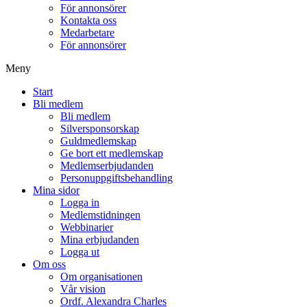
För annonsörer
Kontakta oss
Medarbetare
För annonsörer
Meny
Start
Bli medlem
Bli medlem
Silversponsorskap
Guldmedlemskap
Ge bort ett medlemskap
Medlemserbjudanden
Personuppgiftsbehandling
Mina sidor
Logga in
Medlemstidningen
Webbinarier
Mina erbjudanden
Logga ut
Om oss
Om organisationen
Vår vision
Ordf. Alexandra Charles