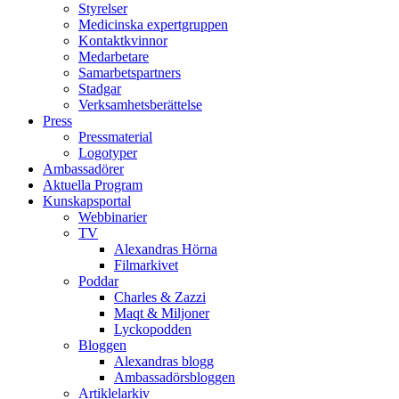
Styrelser
Medicinska expertgruppen
Kontaktkvinnor
Medarbetare
Samarbetspartners
Stadgar
Verksamhetsberättelse
Press
Pressmaterial
Logotyper
Ambassadörer
Aktuella Program
Kunskapsportal
Webbinarier
TV
Alexandras Hörna
Filmarkivet
Poddar
Charles & Zazzi
Maqt & Miljoner
Lyckopodden
Bloggen
Alexandras blogg
Ambassadörsbloggen
Artiklelarkiv