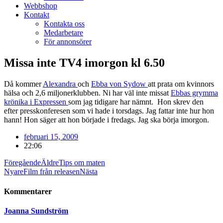
Webbshop
Kontakt
Kontakta oss
Medarbetare
För annonsörer
Missa inte TV4 imorgon kl 6.50
Då kommer
Alexandra
och
Ebba von Sydow
att prata om kvinnors
hälsa och 2,6 miljonerklubben. Ni har väl inte missat
Ebbas grymma
krönika i Expressen
som jag tidigare har nämnt. Hon skrev den
efter presskonferesen som vi hade i torsdags. Jag fattar inte hur hon
hann! Hon säger att hon började i fredags. Jag ska börja imorgon.
februari 15, 2009
22:06
Föregående
Äldre
Tips om maten
Nyare
Film från releasen
Nästa
Kommentarer
Joanna Sundström