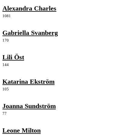
Alexandra Charles
1081
Gabriella Svanberg
170
Lili Öst
144
Katarina Ekström
105
Joanna Sundström
77
Leone Milton