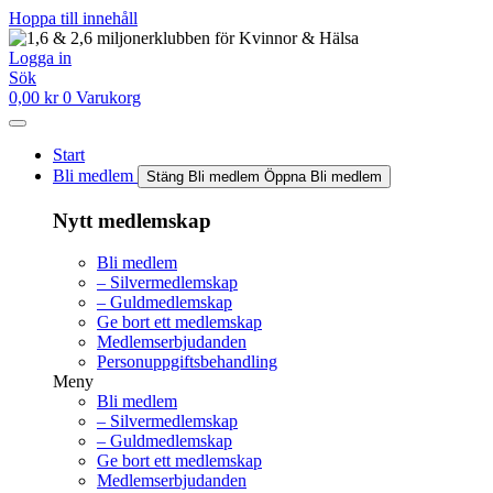
Hoppa till innehåll
Logga in
Sök
0,00
kr
0
Varukorg
Start
Bli medlem
Stäng Bli medlem
Öppna Bli medlem
Nytt medlemskap
Bli medlem
– Silvermedlemskap
– Guldmedlemskap
Ge bort ett medlemskap
Medlemserbjudanden
Personuppgiftsbehandling
Meny
Bli medlem
– Silvermedlemskap
– Guldmedlemskap
Ge bort ett medlemskap
Medlemserbjudanden