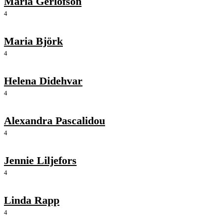
Maria Gerlofson
4
Maria Björk
4
Helena Didehvar
4
Alexandra Pascalidou
4
Jennie Liljefors
4
Linda Rapp
4