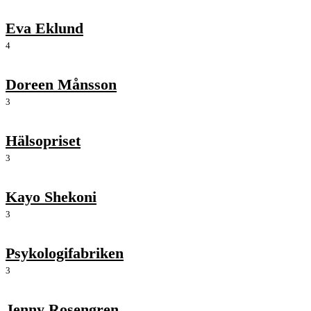
Eva Eklund
4
Doreen Månsson
3
Hälsopriset
3
Kayo Shekoni
3
Psykologifabriken
3
Jenny Rosengren