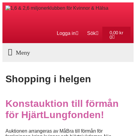
0,00
kr
Logga in
Sök
0
Aktuella Program
Shopping i helgen
Konstauktion till förmån
för HjärtLungfonden!
Auktionen arrangeras av MåBra till förmån för