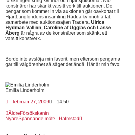
forskningen kring kvinnor och hjärtsjukdomar. Nio
konstnärer har skänkt varsitt verk till auktionen. De
pengar som kommer in via auktionen går oavkortat till
HjärtLungfondens insamling Rädda kvinnohjärtat. I
samarbete med auktionssajten Tradera.
Ulrica
Hydman-Vallien, Caroline af Ugglas och Lasse
Åberg
är några av de konstnärer som skänkt ett
varsitt konstverk.
Borde inte avslöja min favorit, men eftersom pengarna
går till välgörenhet så säger det ändå. Här är min favo:
Emilia Linderholm
februari 27, 2009
14:50
Äldre
Försökskanin
Nyare
Spännande möte i Halmstad