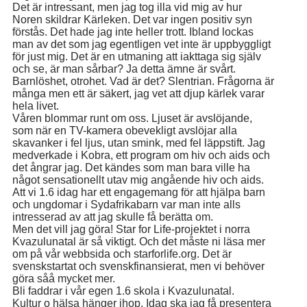
Det är intressant, men jag tog illa vid mig av hur
Noren skildrar Kärleken. Det var ingen positiv syn
förstås. Det hade jag inte heller trott. Ibland lockas
man av det som jag egentligen vet inte är uppbyggligt
för just mig. Det är en utmaning att iakttaga sig själv
och se, är man sårbar? Ja detta ämne är svårt.
Barnlöshet, otrohet. Vad är det? Slentrian. Frågorna är
många men ett är säkert, jag vet att djup kärlek varar
hela livet.
Våren blommar runt om oss. Ljuset är avslöjande,
som när en TV-kamera obevekligt avslöjar alla
skavanker i fel ljus, utan smink, med fel läppstift. Jag
medverkade i Kobra, ett program om hiv och aids och
det ångrar jag. Det kändes som man bara ville ha
något sensationellt utav mig angående hiv och aids.
Att vi 1.6 idag har ett engagemang för att hjälpa barn
och ungdomar i Sydafrikabarn var man inte alls
intresserad av att jag skulle få berätta om.
Men det vill jag göra! Star for Life-projektet i norra
Kvazulunatal är så viktigt. Och det måste ni läsa mer
om på vår webbsida och starforlife.org. Det är
svenskstartat och svenskfinansierat, men vi behöver
göra såå mycket mer.
Bli faddrar i vår egen 1.6 skola i Kvazulunatal.
Kultur o hälsa hänger ihop. Idag ska jag få presentera