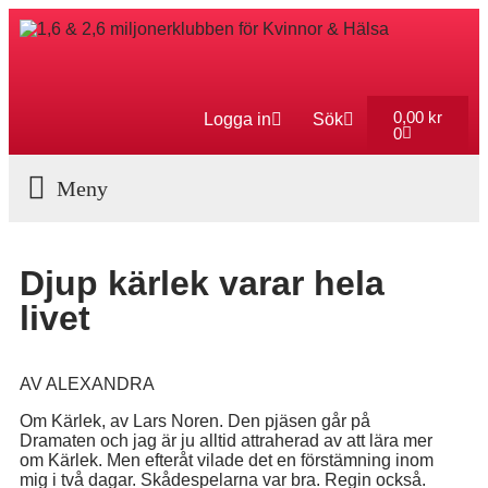
0,00
kr
Logga in
Sök
0
Aktuella Program
Djup kärlek varar hela
livet
AV ALEXANDRA
Om Kärlek, av Lars Noren. Den pjäsen går på
Dramaten och jag är ju alltid attraherad av att lära mer
om Kärlek. Men efteråt vilade det en förstämning inom
mig i två dagar. Skådespelarna var bra. Regin också.