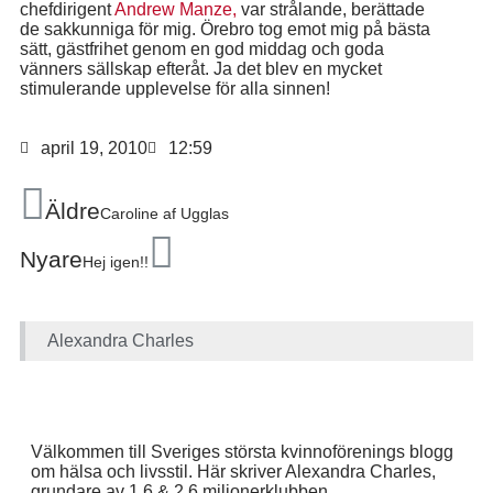
chefdirigent
Andrew Manze,
var strålande, berättade
de sakkunniga för mig. Örebro tog emot mig på bästa
sätt, gästfrihet genom en god middag och goda
vänners sällskap efteråt. Ja det blev en mycket
stimulerande upplevelse för alla sinnen!
april 19, 2010
12:59
Äldre
Caroline af Ugglas
Nyare
Hej igen!!
Alexandra Charles
Välkommen till Sveriges största kvinnoförenings blogg
om hälsa och livsstil. Här skriver Alexandra Charles,
grundare av 1,6 & 2,6 miljonerklubben.