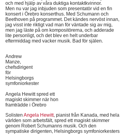
och med hjälp av våra duktiga kontaktkvinnor.
Men nu var jag inbjuden som presentatör vid en fin
konsert i Örebro konserthus. Med Schumann och
Beethoven på programmet. Det kändes nervöst innan,
jag visst inte riktigt vad man för väntade sig av mig,
men jag läste på om kompositörerna, och adderade
lite personligt, och det blev en helt underbar
eftermiddag med vacker musik. Bad för själen.
Andrew
Manze,
chefsdirigent
för
Helsingborgs
symfoniorkester
Angela Hewitt spred ett
magiskt skimmer när hon
framträdde i Örebro
Solisten
Angela Hewitt
, pianist från Kanada, med hela
världen som arbetsfält, spred ett magiskt skimmer
genom Robert Schumanns musik. Och den
sympatiske dirigenten, Helsingborgs symfoniorkesters