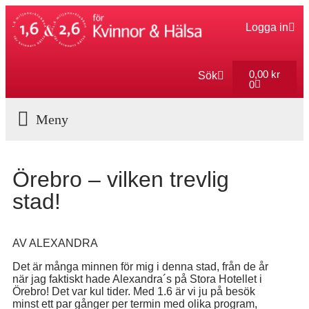
Logga in
0,00
kr
Sök
0
Aktuella Program
Örebro – vilken trevlig
stad!
AV ALEXANDRA
Det är många minnen för mig i denna stad, från de år
när jag faktiskt hade Alexandra´s på Stora Hotellet i
Örebro! Det var kul tider. Med 1.6 är vi ju på besök
minst ett par gånger per termin med olika program,