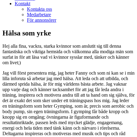
Kontakt
Kontakta oss
Medarbetare
För annonsörer
Hälsa som yrke
Hej alla fina, vackra, starka kvinnor som anslutit sig till denna
fantastiska och viktiga hemsida och välkomna alla modiga män som
surfat in för att läsa vad vi kvinnor sysslar med, tänker och känner
om livet;)
Jag vill först presentera mig, jag heter Fanny och som ni kan se i min
lilla inforuta så arbetar jag med hälsa. Att leda och att utbilda, och
därmed sprida hälsa, är för mig världens bästa arbete. Jag vaknar
upp varje dag och känner tacksamhet för att jag får leda andra i
träning, inspirera och motivera andra till att ta hand om sig själva, för
det är exakt det som sker under ett träningspass hos mig. Jag leder
en träningsform som heter Gymping, som är, precis som aerobic och
body pump, sin egen träningsform. I gymping får både kropp och
knopp sig en omgång; övningarna är figuformande och
resultatinriktade, passen leds med mycket glädje, engagemang,
energi och hela tiden med tänk känn och närvaro i rörelserna.
Deltagarna inspireras och motiveras med musik och tips och råd