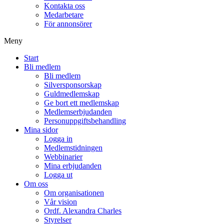
Kontakta oss
Medarbetare
För annonsörer
Meny
Start
Bli medlem
Bli medlem
Silversponsorskap
Guldmedlemskap
Ge bort ett medlemskap
Medlemserbjudanden
Personuppgiftsbehandling
Mina sidor
Logga in
Medlemstidningen
Webbinarier
Mina erbjudanden
Logga ut
Om oss
Om organisationen
Vår vision
Ordf. Alexandra Charles
Styrelser