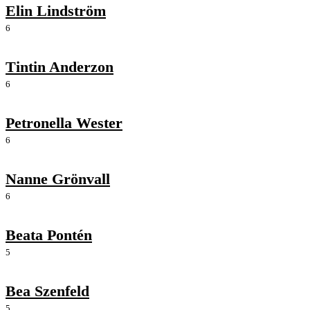
Elin Lindström
6
Tintin Anderzon
6
Petronella Wester
6
Nanne Grönvall
6
Beata Pontén
5
Bea Szenfeld
5