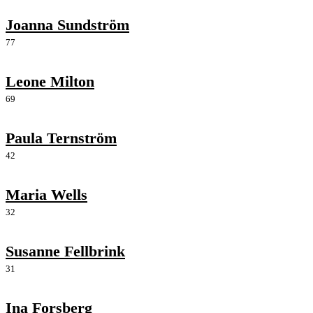
Joanna Sundström
77
Leone Milton
69
Paula Ternström
42
Maria Wells
32
Susanne Fellbrink
31
Ina Forsberg