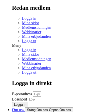
Redan medlem
Logga in
Mina sidor
Medlemstidningen
Webbinarier
Mina erbjudanden
Logga ut
Meny
Logga in
Mina sidor
Medlemstidningen
Webbinarier
Mina erbjudanden
Logga ut
Logga in direkt
E-postadress
Lösenord
Logga in
Om oss
Stäng Om oss
Öppna Om oss