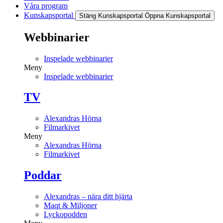
Våra program
Kunskapsportal
Stäng Kunskapsportal
Öppna Kunskapsportal
Webbinarier
Inspelade webbinarier
Meny
Inspelade webbinarier
TV
Alexandras Hörna
Filmarkivet
Meny
Alexandras Hörna
Filmarkivet
Poddar
Alexandras – nära ditt hjärta
Maqt & Miljoner
Lyckopodden