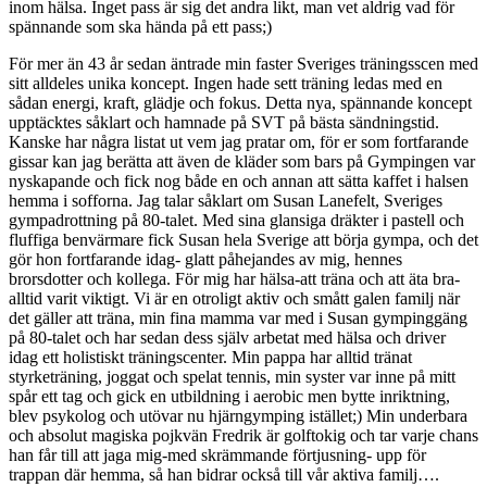
inom hälsa. Inget pass är sig det andra likt, man vet aldrig vad för
spännande som ska hända på ett pass;)
För mer än 43 år sedan äntrade min faster Sveriges träningsscen med
sitt alldeles unika koncept. Ingen hade sett träning ledas med en
sådan energi, kraft, glädje och fokus. Detta nya, spännande koncept
upptäcktes såklart och hamnade på SVT på bästa sändningstid.
Kanske har några listat ut vem jag pratar om, för er som fortfarande
gissar kan jag berätta att även de kläder som bars på Gympingen var
nyskapande och fick nog både en och annan att sätta kaffet i halsen
hemma i sofforna. Jag talar såklart om Susan Lanefelt, Sveriges
gympadrottning på 80-talet. Med sina glansiga dräkter i pastell och
fluffiga benvärmare fick Susan hela Sverige att börja gympa, och det
gör hon fortfarande idag- glatt påhejandes av mig, hennes
brorsdotter och kollega. För mig har hälsa-att träna och att äta bra-
alltid varit viktigt. Vi är en otroligt aktiv och smått galen familj när
det gäller att träna, min fina mamma var med i Susan gympinggäng
på 80-talet och har sedan dess själv arbetat med hälsa och driver
idag ett holistiskt träningscenter. Min pappa har alltid tränat
styrketräning, joggat och spelat tennis, min syster var inne på mitt
spår ett tag och gick en utbildning i aerobic men bytte inriktning,
blev psykolog och utövar nu hjärngymping istället;) Min underbara
och absolut magiska pojkvän Fredrik är golftokig och tar varje chans
han får till att jaga mig-med skrämmande förtjusning- upp för
trappan där hemma, så han bidrar också till vår aktiva familj….