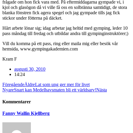
frågade om hon fick vara med. På eftermiddagarna gympade vi, i
kjol och glasögon då vi ville få oss en solbränna samtidigt, de stora
blanka fönstren fick agera spegel och jag gympade tills jag fick
stickor under fötterna på däcket.
Hårt arbete lönar sig; idag arbetar jag heltid med gymping, leder 10
pass måndag till fredag och utbildar andra till gympinginstruktörer;)
Vill du komma på ett pass, ring eller maila mig eller besök vår
hemsida, www.gympingakademien.com
Kram F
augusti 30, 2010
14:24
Föregående
Äldre
Lat som ung ger mer för livet
Nyare
Snart kan Medelhavsmaten bli ett världsarv!
Nästa
Kommentarer
Fanny Wallin Kjellberg