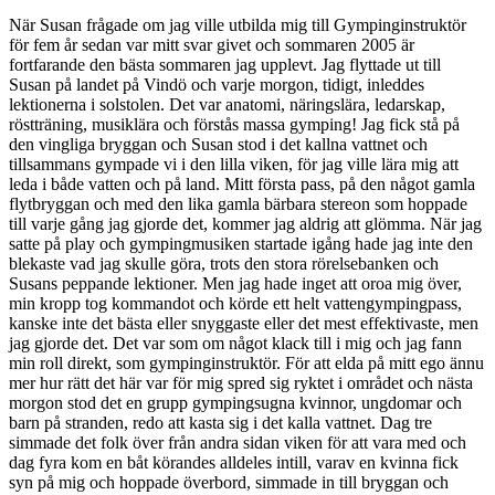
När Susan frågade om jag ville utbilda mig till Gympinginstruktör
för fem år sedan var mitt svar givet och sommaren 2005 är
fortfarande den bästa sommaren jag upplevt. Jag flyttade ut till
Susan på landet på Vindö och varje morgon, tidigt, inleddes
lektionerna i solstolen. Det var anatomi, näringslära, ledarskap,
röstträning, musiklära och förstås massa gymping! Jag fick stå på
den vingliga bryggan och Susan stod i det kallna vattnet och
tillsammans gympade vi i den lilla viken, för jag ville lära mig att
leda i både vatten och på land. Mitt första pass, på den något gamla
flytbryggan och med den lika gamla bärbara stereon som hoppade
till varje gång jag gjorde det, kommer jag aldrig att glömma. När jag
satte på play och gympingmusiken startade igång hade jag inte den
blekaste vad jag skulle göra, trots den stora rörelsebanken och
Susans peppande lektioner. Men jag hade inget att oroa mig över,
min kropp tog kommandot och körde ett helt vattengympingpass,
kanske inte det bästa eller snyggaste eller det mest effektivaste, men
jag gjorde det. Det var som om något klack till i mig och jag fann
min roll direkt, som gympinginstruktör. För att elda på mitt ego ännu
mer hur rätt det här var för mig spred sig ryktet i området och nästa
morgon stod det en grupp gympingsugna kvinnor, ungdomar och
barn på stranden, redo att kasta sig i det kalla vattnet. Dag tre
simmade det folk över från andra sidan viken för att vara med och
dag fyra kom en båt körandes alldeles intill, varav en kvinna fick
syn på mig och hoppade överbord, simmade in till bryggan och