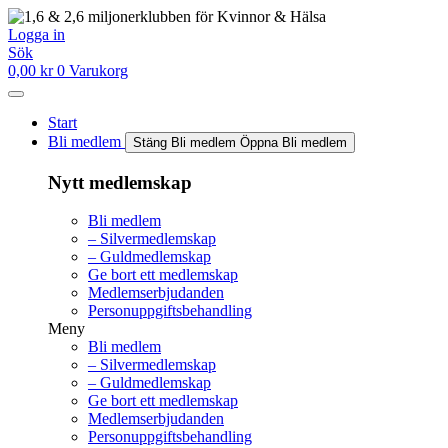
Hoppa
till
Logga in
innehåll
Sök
0,00
kr
0
Varukorg
Start
Bli medlem
Stäng Bli medlem
Öppna Bli medlem
Nytt medlemskap
Bli medlem
– Silvermedlemskap
– Guldmedlemskap
Ge bort ett medlemskap
Medlemserbjudanden
Personuppgiftsbehandling
Meny
Bli medlem
– Silvermedlemskap
– Guldmedlemskap
Ge bort ett medlemskap
Medlemserbjudanden
Personuppgiftsbehandling