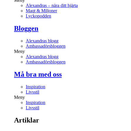
Meny
Alexandras – nära ditt hjärta
Maqt & Miljoner
Lyckopodden
Bloggen
Alexandras blogg
Ambassadörsbloggen
Meny
Alexandras blogg
Ambassadörsbloggen
Må bra med oss
Inspiration
Livsstil
Meny
Inspiration
Livsstil
Artiklar