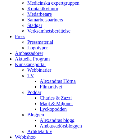
Medicinska expertgruppen
Kontaktkvinnor
Medarbetare
Samarbetspartners
Stadgar
Verksamhetsberättelse
Press
Pressmaterial
Logotyper
Ambassadörer
Aktuella Program
Kunskapsportal
Webbinarier
TV
Alexandras Hörna
Filmarkivet
Poddar
Charles & Zazzi
Maqt & Miljoner
Lyckopodden
Bloggen
Alexandras blogg
Ambassadörsbloggen
Artiklelarkiv
Webbshop