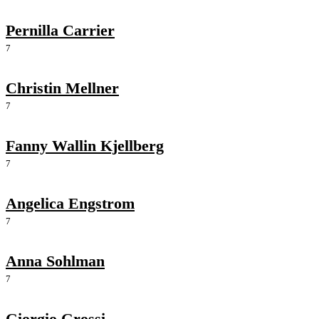
Pernilla Carrier
7
Christin Mellner
7
Fanny Wallin Kjellberg
7
Angelica Engstrom
7
Anna Sohlman
7
Giorgio Grossi