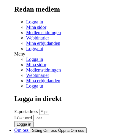
Redan medlem
Logga in
Mina sidor
Medlemstidningen
Webbinarier
Mina erbjudanden
Logga ut
Meny
Logga in
Mina sidor
Medlemstidningen
Webbinarier
Mina erbjudanden
Logga ut
Logga in direkt
E-postadress
Lösenord
Logga in
Om oss
Stäng Om oss
Öppna Om oss