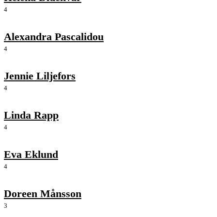
4
Alexandra Pascalidou
4
Jennie Liljefors
4
Linda Rapp
4
Eva Eklund
4
Doreen Månsson
3