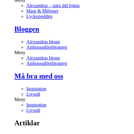
Meny
Alexandras – nära ditt hjärta
Maqt & Miljoner
Lyckopodden
Bloggen
Alexandras blogg
Ambassadörsbloggen
Meny
Alexandras blogg
Ambassadörsbloggen
Må bra med oss
Inspiration
Livsstil
Meny
Inspiration
Livsstil
Artiklar