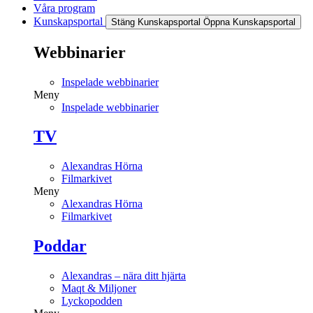
Våra program
Kunskapsportal
Stäng Kunskapsportal
Öppna Kunskapsportal
Webbinarier
Inspelade webbinarier
Meny
Inspelade webbinarier
TV
Alexandras Hörna
Filmarkivet
Meny
Alexandras Hörna
Filmarkivet
Poddar
Alexandras – nära ditt hjärta
Maqt & Miljoner
Lyckopodden