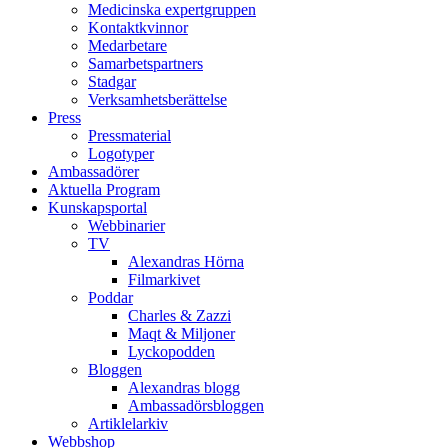
Medicinska expertgruppen
Kontaktkvinnor
Medarbetare
Samarbetspartners
Stadgar
Verksamhetsberättelse
Press
Pressmaterial
Logotyper
Ambassadörer
Aktuella Program
Kunskapsportal
Webbinarier
TV
Alexandras Hörna
Filmarkivet
Poddar
Charles & Zazzi
Maqt & Miljoner
Lyckopodden
Bloggen
Alexandras blogg
Ambassadörsbloggen
Artiklelarkiv
Webbshop