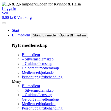
Hoppa
till
Logga in
innehåll
Sök
0,00
kr
0
Varukorg
Start
Bli medlem
Stäng Bli medlem
Öppna Bli medlem
Nytt medlemskap
Bli medlem
– Silvermedlemskap
– Guldmedlemskap
Ge bort ett medlemskap
Medlemserbjudanden
Personuppgiftsbehandling
Meny
Bli medlem
– Silvermedlemskap
– Guldmedlemskap
Ge bort ett medlemskap
Medlemserbjudanden
Personuppgiftsbehandling