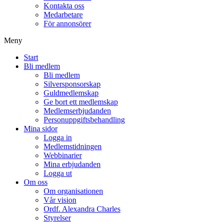
Kontakta oss
Medarbetare
För annonsörer
Meny
Start
Bli medlem
Bli medlem
Silversponsorskap
Guldmedlemskap
Ge bort ett medlemskap
Medlemserbjudanden
Personuppgiftsbehandling
Mina sidor
Logga in
Medlemstidningen
Webbinarier
Mina erbjudanden
Logga ut
Om oss
Om organisationen
Vår vision
Ordf. Alexandra Charles
Styrelser