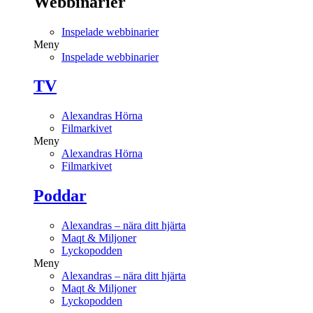
Webbinarier
Inspelade webbinarier
Meny
Inspelade webbinarier
TV
Alexandras Hörna
Filmarkivet
Meny
Alexandras Hörna
Filmarkivet
Poddar
Alexandras – nära ditt hjärta
Maqt & Miljoner
Lyckopodden
Meny
Alexandras – nära ditt hjärta
Maqt & Miljoner
Lyckopodden