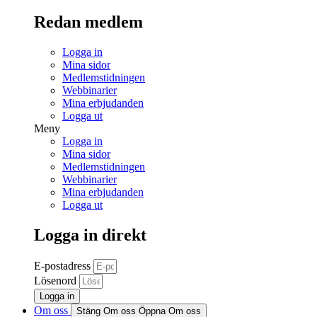
Redan medlem
Logga in
Mina sidor
Medlemstidningen
Webbinarier
Mina erbjudanden
Logga ut
Meny
Logga in
Mina sidor
Medlemstidningen
Webbinarier
Mina erbjudanden
Logga ut
Logga in direkt
E-postadress
Lösenord
Logga in
Om oss
Stäng Om oss
Öppna Om oss