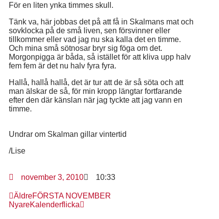
För en liten ynka timmes skull.
Tänk va, här jobbas det på att få in Skalmans mat och
sovklocka på de små liven, sen försvinner eller
tillkommer eller vad jag nu ska kalla det en timme.
Och mina små sötnosar bryr sig föga om det.
Morgonpigga är båda, så istället för att kliva upp halv
fem fem är det nu halv fyra fyra.
Hallå, hallå hallå, det är tur att de är så söta och att
man älskar de så, för min kropp längtar fortfarande
efter den där känslan när jag tyckte att jag vann en
timme.
Undrar om Skalman gillar vintertid
/Lise
november 3, 2010
10:33
Äldre
FÖRSTA NOVEMBER
Nyare
Kalenderflicka