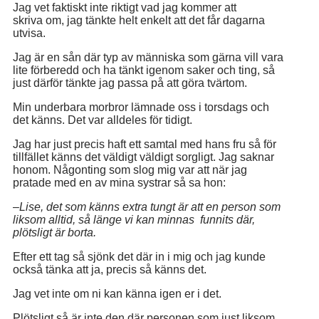
Jag vet faktiskt inte riktigt vad jag kommer att
skriva om, jag tänkte helt enkelt att det får dagarna
utvisa.
Jag är en sån där typ av människa som gärna vill vara
lite förberedd och ha tänkt igenom saker och ting, så
just därför tänkte jag passa på att göra tvärtom.
Min underbara morbror lämnade oss i torsdags och
det känns. Det var alldeles för tidigt.
Jag har just precis haft ett samtal med hans fru så för
tillfället känns det väldigt väldigt sorgligt. Jag saknar
honom. Någonting som slog mig var att när jag
pratade med en av mina systrar så sa hon:
–
Lise, det som känns extra tungt är att en person som
liksom alltid, så länge vi kan minnas funnits där,
plötsligt är borta.
Efter ett tag så sjönk det där in i mig och jag kunde
också tänka att ja, precis så känns det.
Jag vet inte om ni kan känna igen er i det.
Plötsligt så är inte den där personen som just liksom