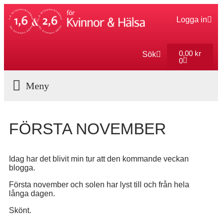
Logga in
0,00
kr
Sök
0
Aktuella Program
FÖRSTA NOVEMBER
Idag har det blivit min tur att den kommande veckan
blogga.
Första november och solen har lyst till och från hela
långa dagen.
Skönt.