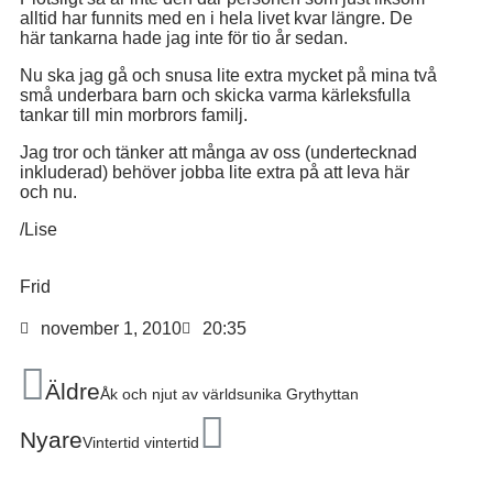
alltid har funnits med en i hela livet kvar längre. De
här tankarna hade jag inte för tio år sedan.
Nu ska jag gå och snusa lite extra mycket på mina två
små underbara barn och skicka varma kärleksfulla
tankar till min morbrors familj.
Jag tror och tänker att många av oss (undertecknad
inkluderad) behöver jobba lite extra på att leva här
och nu.
/Lise
Frid
november 1, 2010
20:35
Äldre
Åk och njut av världsunika Grythyttan
Nyare
Vintertid vintertid