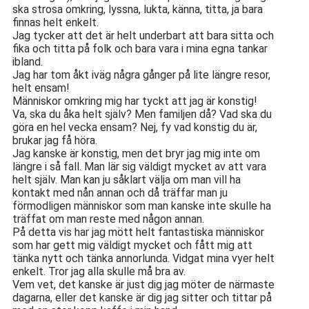
ska strosa omkring, lyssna, lukta, känna, titta, ja bara
finnas helt enkelt.
Jag tycker att det är helt underbart att bara sitta och
fika och titta på folk och bara vara i mina egna tankar
ibland.
Jag har tom åkt iväg några gånger på lite längre resor,
helt ensam!
Människor omkring mig har tyckt att jag är konstig!
Va, ska du åka helt själv? Men familjen då? Vad ska du
göra en hel vecka ensam? Nej, fy vad konstig du är,
brukar jag få höra.
Jag kanske är konstig, men det bryr jag mig inte om
längre i så fall. Man lär sig väldigt mycket av att vara
helt själv. Man kan ju såklart välja om man vill ha
kontakt med nån annan och då träffar man ju
förmodligen människor som man kanske inte skulle ha
träffat om man reste med någon annan.
På detta vis har jag mött helt fantastiska människor
som har gett mig väldigt mycket och fått mig att
tänka nytt och tänka annorlunda. Vidgat mina vyer helt
enkelt. Tror jag alla skulle må bra av.
Vem vet, det kanske är just dig jag möter de närmaste
dagarna, eller det kanske är dig jag sitter och tittar på