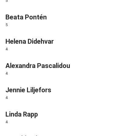
5
Beata Pontén
5
Helena Didehvar
4
Alexandra Pascalidou
4
Jennie Liljefors
4
Linda Rapp
4