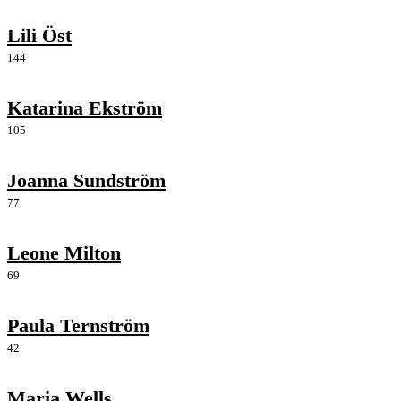
Lili Öst
144
Katarina Ekström
105
Joanna Sundström
77
Leone Milton
69
Paula Ternström
42
Maria Wells