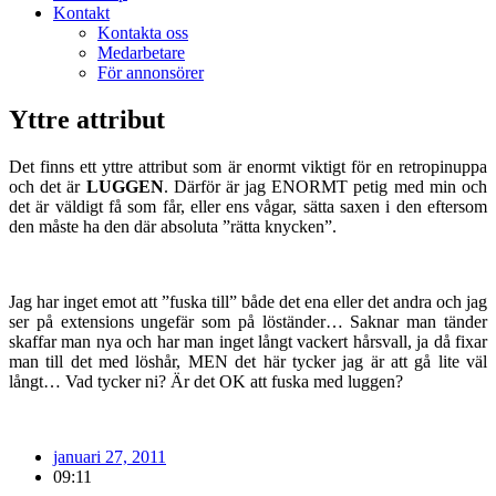
Kontakt
Kontakta oss
Medarbetare
För annonsörer
Yttre attribut
Det finns ett yttre attribut som är enormt viktigt för en retropinuppa
och det är
LUGGEN
. Därför är jag ENORMT petig med min och
det är väldigt få som får, eller ens vågar, sätta saxen i den eftersom
den måste ha den där absoluta ”rätta knycken”.
Jag har inget emot att ”fuska till” både det ena eller det andra och jag
ser på extensions ungefär som på löständer… Saknar man tänder
skaffar man nya och har man inget långt vackert hårsvall, ja då fixar
man till det med löshår, MEN det här tycker jag är att gå lite väl
långt… Vad tycker ni? Är det OK att fuska med luggen?
januari 27, 2011
09:11