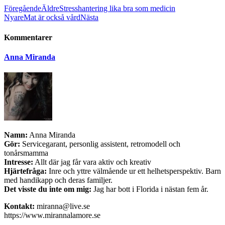
Föregående
Äldre
Stresshantering lika bra som medicin
Nyare
Mat är också vård
Nästa
Kommentarer
Anna Miranda
Namn:
Anna Miranda
Gör:
Servicegarant, personlig assistent, retromodell och
tonårsmamma
Intresse:
Allt där jag får vara aktiv och kreativ
Hjärtefråga:
Inre och yttre välmående ur ett helhetsperspektiv. Barn
med handikapp och deras familjer.
Det visste du inte om mig:
Jag har bott i Florida i nästan fem år.
Kontakt:
miranna@live.se
https://www.mirannalamore.se