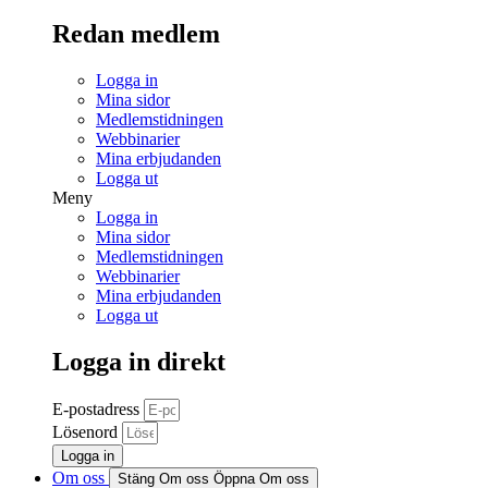
Redan medlem
Logga in
Mina sidor
Medlemstidningen
Webbinarier
Mina erbjudanden
Logga ut
Meny
Logga in
Mina sidor
Medlemstidningen
Webbinarier
Mina erbjudanden
Logga ut
Logga in direkt
E-postadress
Lösenord
Logga in
Om oss
Stäng Om oss
Öppna Om oss