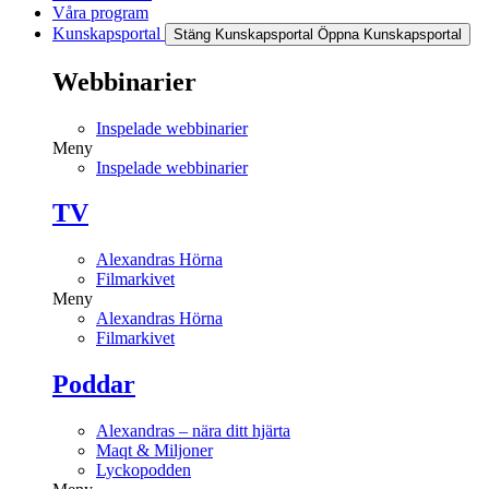
Våra program
Kunskapsportal
Stäng Kunskapsportal
Öppna Kunskapsportal
Webbinarier
Inspelade webbinarier
Meny
Inspelade webbinarier
TV
Alexandras Hörna
Filmarkivet
Meny
Alexandras Hörna
Filmarkivet
Poddar
Alexandras – nära ditt hjärta
Maqt & Miljoner
Lyckopodden