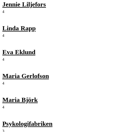
Jennie Liljefors
4
Linda Rapp
4
Eva Eklund
4
Maria Gerlofson
4
Maria Björk
4
Psykologifabriken
3