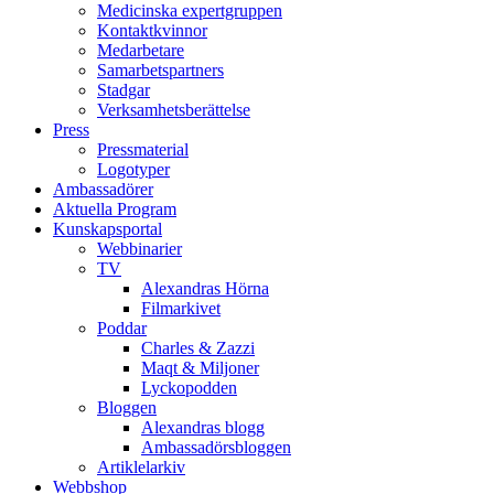
Medicinska expertgruppen
Kontaktkvinnor
Medarbetare
Samarbetspartners
Stadgar
Verksamhetsberättelse
Press
Pressmaterial
Logotyper
Ambassadörer
Aktuella Program
Kunskapsportal
Webbinarier
TV
Alexandras Hörna
Filmarkivet
Poddar
Charles & Zazzi
Maqt & Miljoner
Lyckopodden
Bloggen
Alexandras blogg
Ambassadörsbloggen
Artiklelarkiv
Webbshop