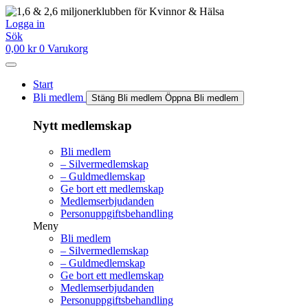
Hoppa
till
Logga in
innehåll
Sök
0,00
kr
0
Varukorg
Start
Bli medlem
Stäng Bli medlem
Öppna Bli medlem
Nytt medlemskap
Bli medlem
– Silvermedlemskap
– Guldmedlemskap
Ge bort ett medlemskap
Medlemserbjudanden
Personuppgiftsbehandling
Meny
Bli medlem
– Silvermedlemskap
– Guldmedlemskap
Ge bort ett medlemskap
Medlemserbjudanden
Personuppgiftsbehandling