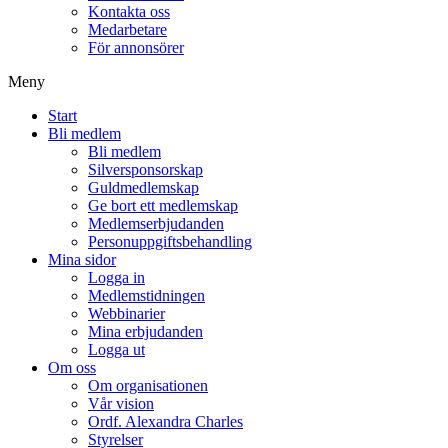
Kontakta oss
Medarbetare
För annonsörer
Meny
Start
Bli medlem
Bli medlem
Silversponsorskap
Guldmedlemskap
Ge bort ett medlemskap
Medlemserbjudanden
Personuppgiftsbehandling
Mina sidor
Logga in
Medlemstidningen
Webbinarier
Mina erbjudanden
Logga ut
Om oss
Om organisationen
Vår vision
Ordf. Alexandra Charles
Styrelser