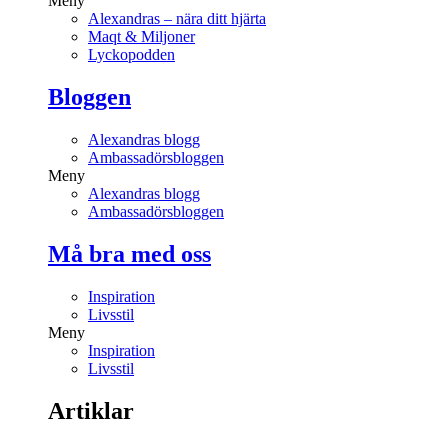
Meny
Alexandras – nära ditt hjärta
Maqt & Miljoner
Lyckopodden
Bloggen
Alexandras blogg
Ambassadörsbloggen
Meny
Alexandras blogg
Ambassadörsbloggen
Må bra med oss
Inspiration
Livsstil
Meny
Inspiration
Livsstil
Artiklar