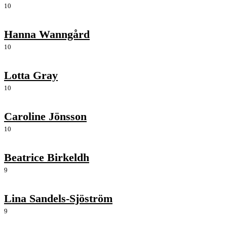
10
Hanna Wanngård
10
Lotta Gray
10
Caroline Jönsson
10
Beatrice Birkeldh
9
Lina Sandels-Sjöström
9