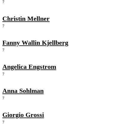
7
Christin Mellner
7
Fanny Wallin Kjellberg
7
Angelica Engstrom
7
Anna Sohlman
7
Giorgio Grossi
7