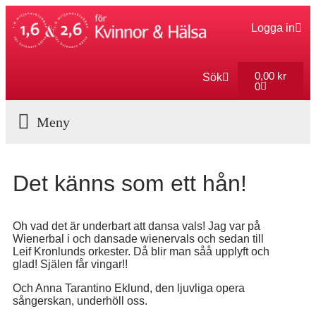
Logga in
0,00
kr
Sök
0
Aktuella Program
Det känns som ett hån!
Oh vad det är underbart att dansa vals! Jag var på
Wienerbal i och dansade wienervals och sedan till
Leif Kronlunds orkester. Då blir man såå upplyft och
glad! Själen får vingar!!
Och Anna Tarantino Eklund, den ljuvliga opera
sångerskan, underhöll oss.