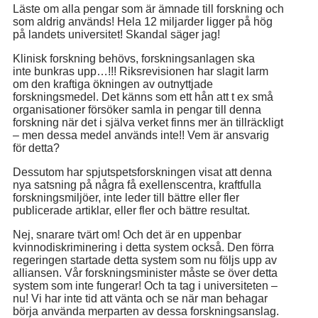
Läste om alla pengar som är ämnade till forskning och
som aldrig används! Hela 12 miljarder ligger på hög
på landets universitet! Skandal säger jag!
Klinisk forskning behövs, forskningsanlagen ska
inte bunkras upp…!!! Riksrevisionen har slagit larm
om den kraftiga ökningen av outnyttjade
forskningsmedel. Det känns som ett hån att t ex små
organisationer försöker samla in pengar till denna
forskning när det i själva verket finns mer än tillräckligt
– men dessa medel används inte!! Vem är ansvarig
för detta?
Dessutom har spjutspetsforskningen visat att denna
nya satsning på några få exellenscentra, kraftfulla
forskningsmiljöer, inte leder till bättre eller fler
publicerade artiklar, eller fler och bättre resultat.
Nej, snarare tvärt om! Och det är en uppenbar
kvinnodiskriminering i detta system också. Den förra
regeringen startade detta system som nu följs upp av
alliansen. Vår forskningsminister måste se över detta
system som inte fungerar! Och ta tag i universiteten –
nu! Vi har inte tid att vänta och se när man behagar
börja använda merparten av dessa forskningsanslag.