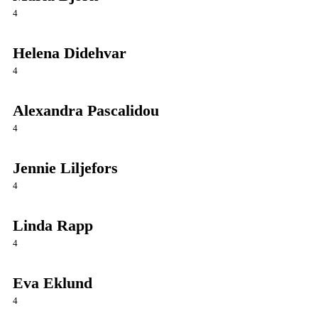
4
Helena Didehvar
4
Alexandra Pascalidou
4
Jennie Liljefors
4
Linda Rapp
4
Eva Eklund
4