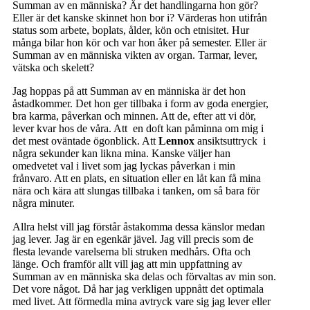
Summan av en människa? Är det handlingarna hon gör?
Eller är det kanske skinnet hon bor i? Värderas hon utifrån
status som arbete, boplats, ålder, kön och etnisitet. Hur
många bilar hon kör och var hon åker på semester. Eller är
Summan av en människa vikten av organ. Tarmar, lever,
vätska och skelett?
Jag hoppas på att Summan av en människa är det hon
åstadkommer. Det hon ger tillbaka i form av goda energier,
bra karma, påverkan och minnen. Att de, efter att vi dör,
lever kvar hos de våra. Att en doft kan påminna om mig i
det mest oväntade ögonblick. Att
Lennox
ansiktsuttryck i
några sekunder kan likna mina. Kanske väljer han
omedvetet val i livet som jag lyckas påverkan i min
frånvaro. Att en plats, en situation eller en låt kan få mina
nära och kära att slungas tillbaka i tanken, om så bara för
några minuter.
Allra helst vill jag förstår åstakomma dessa känslor medan
jag lever. Jag är en egenkär jävel. Jag vill precis som de
flesta levande varelserna bli struken medhårs. Ofta och
länge. Och framför allt vill jag att min uppfattning av
Summan av en människa ska delas och förvaltas av min son.
Det vore något. Då har jag verkligen uppnått det optimala
med livet. Att förmedla mina avtryck vare sig jag lever eller