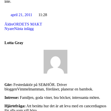
inte.
april 21, 2011
11:28
Äldre
ORDETS MAKT
Nyare
Nästa inlägg
Lotta Gray
Gör:
Festredaktör på SE&HÖR. Driver
bloggenVimmelmamman, föreläser, planerar en barnbok.
Intresse:
Familjen, goda viner, bra böcker, intressanta möten.
Hjärtefråga:
Att berätta hur det är att leva med en cancerdiagnos
för alla som vill höra.