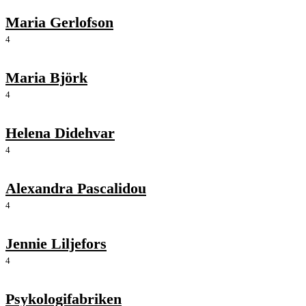
Maria Gerlofson
4
Maria Björk
4
Helena Didehvar
4
Alexandra Pascalidou
4
Jennie Liljefors
4
Psykologifabriken