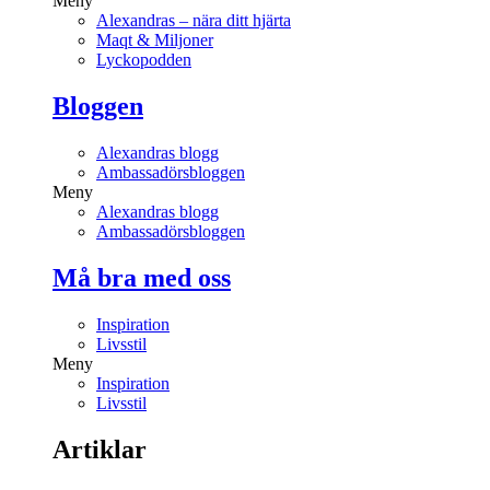
Meny
Alexandras – nära ditt hjärta
Maqt & Miljoner
Lyckopodden
Bloggen
Alexandras blogg
Ambassadörsbloggen
Meny
Alexandras blogg
Ambassadörsbloggen
Må bra med oss
Inspiration
Livsstil
Meny
Inspiration
Livsstil
Artiklar