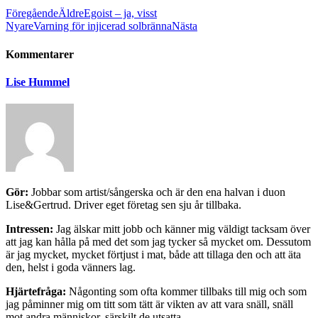
Föregående
Äldre
Egoist – ja, visst
Nyare
Varning för injicerad solbränna
Nästa
Kommentarer
Lise Hummel
Gör:
Jobbar som artist/sångerska och är den ena halvan i duon
Lise&Gertrud. Driver eget företag sen sju år tillbaka.
Intressen:
Jag älskar mitt jobb och känner mig väldigt tacksam över
att jag kan hålla på med det som jag tycker så mycket om. Dessutom
är jag mycket, mycket förtjust i mat, både att tillaga den och att äta
den, helst i goda vänners lag.
Hjärtefråga:
Någonting som ofta kommer tillbaks till mig och som
jag påminner mig om titt som tätt är vikten av att vara snäll, snäll
mot andra människor, särskilt de utsatta.