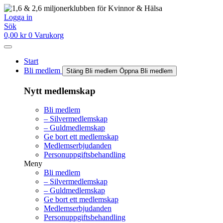
Hoppa
till
Logga in
innehåll
Sök
0,00
kr
0
Varukorg
Start
Bli medlem
Stäng Bli medlem
Öppna Bli medlem
Nytt medlemskap
Bli medlem
– Silvermedlemskap
– Guldmedlemskap
Ge bort ett medlemskap
Medlemserbjudanden
Personuppgiftsbehandling
Meny
Bli medlem
– Silvermedlemskap
– Guldmedlemskap
Ge bort ett medlemskap
Medlemserbjudanden
Personuppgiftsbehandling