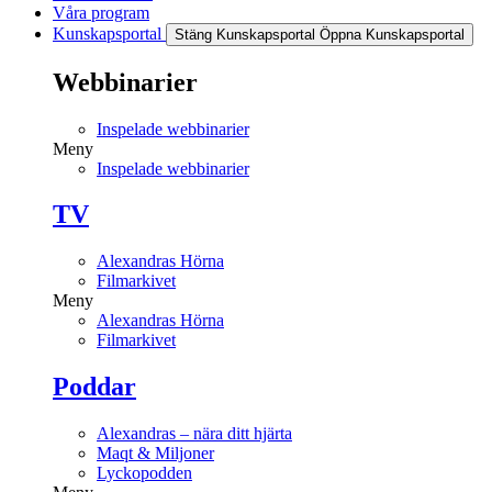
Våra program
Kunskapsportal
Stäng Kunskapsportal
Öppna Kunskapsportal
Webbinarier
Inspelade webbinarier
Meny
Inspelade webbinarier
TV
Alexandras Hörna
Filmarkivet
Meny
Alexandras Hörna
Filmarkivet
Poddar
Alexandras – nära ditt hjärta
Maqt & Miljoner
Lyckopodden