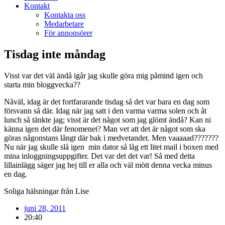
Kontakt
Kontakta oss
Medarbetare
För annonsörer
Tisdag inte måndag
Visst var det väl ändå igår jag skulle göra mig påmind igen och
starta min bloggvecka??
Nåväl, idag är det fortfararande tisdag så det var bara en dag som
försvann så där. Idag när jag satt i den varma varma solen och åt
lunch så tänkte jag; visst är det något som jag glömt ändå? Kan ni
känna igen det där fenomenet? Man vet att det är något som ska
göras någonstans långt där bak i medvetandet. Men vaaaaad???????
Nu när jag skulle slå igen min dator så låg ett litet mail i boxen med
mina inloggningsuppgifter. Det var det det var! Så med detta
lillainlägg säger jag hej till er alla och väl mött denna vecka minus
en dag.
Soliga hälsningar från Lise
juni 28, 2011
20:40