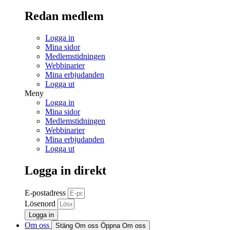
Redan medlem
Logga in
Mina sidor
Medlemstidningen
Webbinarier
Mina erbjudanden
Logga ut
Meny
Logga in
Mina sidor
Medlemstidningen
Webbinarier
Mina erbjudanden
Logga ut
Logga in direkt
E-postadress
Lösenord
Logga in
Om oss
Stäng Om oss
Öppna Om oss