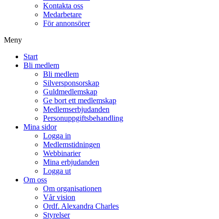
Kontakta oss
Medarbetare
För annonsörer
Meny
Start
Bli medlem
Bli medlem
Silversponsorskap
Guldmedlemskap
Ge bort ett medlemskap
Medlemserbjudanden
Personuppgiftsbehandling
Mina sidor
Logga in
Medlemstidningen
Webbinarier
Mina erbjudanden
Logga ut
Om oss
Om organisationen
Vår vision
Ordf. Alexandra Charles
Styrelser