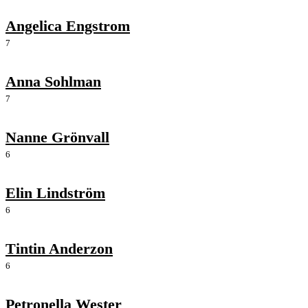
Angelica Engstrom
7
Anna Sohlman
7
Nanne Grönvall
6
Elin Lindström
6
Tintin Anderzon
6
Petronella Wester