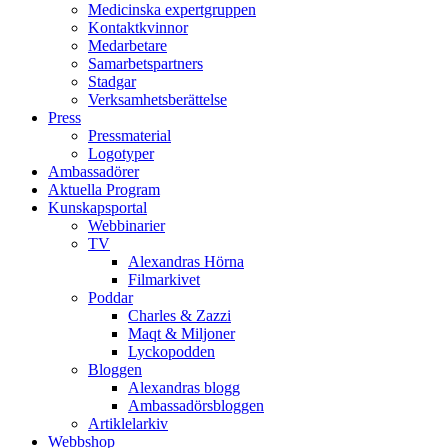
Medicinska expertgruppen
Kontaktkvinnor
Medarbetare
Samarbetspartners
Stadgar
Verksamhetsberättelse
Press
Pressmaterial
Logotyper
Ambassadörer
Aktuella Program
Kunskapsportal
Webbinarier
TV
Alexandras Hörna
Filmarkivet
Poddar
Charles & Zazzi
Maqt & Miljoner
Lyckopodden
Bloggen
Alexandras blogg
Ambassadörsbloggen
Artiklelarkiv
Webbshop