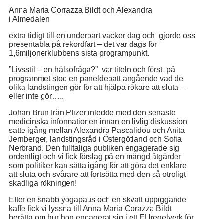
Anna Maria Corrazza Bildt och Alexandra
i Almedalen
extra tidigt till en underbart vacker dag och gjorde oss
presentabla på rekordfart – det var dags för
1,6miljonerklubbens sista programpunkt.
”Livsstil – en hälsofråga?” var titeln och först på
programmet stod en paneldebatt angående vad de
olika landstingen gör för att hjälpa rökare att sluta –
eller inte gör…..
Johan Brun från Pfizer inledde med den senaste
medicinska informationen innan en livlig diskussion
satte igång mellan Alexandra Pascalidou och Anita
Jernberger, landstingsråd i Östergötland och Sofia
Nerbrand. Den fulltaliga publiken engagerade sig
ordentligt och vi fick förslag på en mängd åtgärder
som politiker kan sätta igång för att göra det enklare
att sluta och svårare att fortsätta med den så otroligt
skadliga rökningen!
Efter en snabb yogapaus och en skvätt uppiggande
kaffe fick vi lyssna till Anna Maria Corazza Bildt
berätta om hur hon engagerat sig i ett EUregelverk för