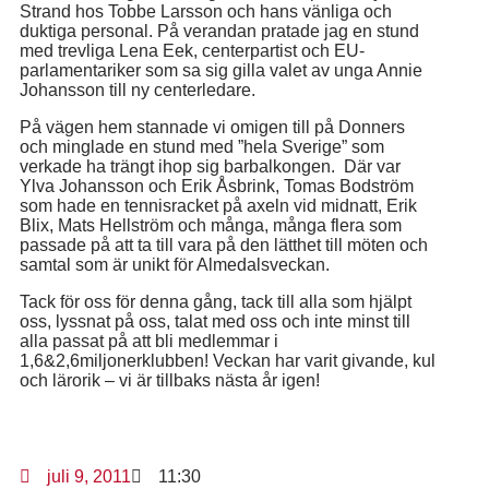
Strand hos Tobbe Larsson och hans vänliga och
duktiga personal. På verandan pratade jag en stund
med trevliga Lena Eek, centerpartist och EU-
parlamentariker som sa sig gilla valet av unga Annie
Johansson till ny centerledare.
På vägen hem stannade vi omigen till på Donners
och minglade en stund med ”hela Sverige” som
verkade ha trängt ihop sig barbalkongen. Där var
Ylva Johansson och Erik Åsbrink, Tomas Bodström
som hade en tennisracket på axeln vid midnatt, Erik
Blix, Mats Hellström och många, många flera som
passade på att ta till vara på den lätthet till möten och
samtal som är unikt för Almedalsveckan.
Tack för oss för denna gång, tack till alla som hjälpt
oss, lyssnat på oss, talat med oss och inte minst till
alla passat på att bli medlemmar i
1,6&2,6miljonerklubben! Veckan har varit givande, kul
och lärorik – vi är tillbaks nästa år igen!
juli 9, 2011
11:30