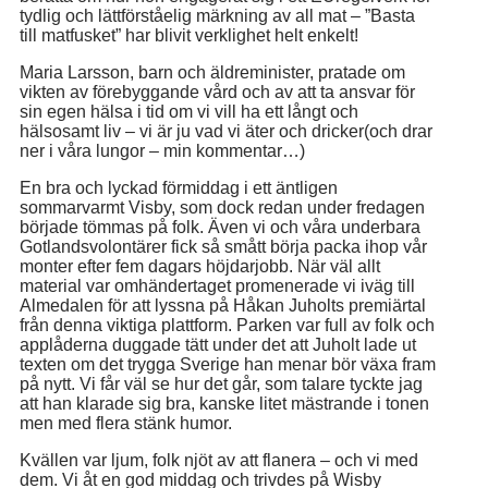
tydlig och lättförståelig märkning av all mat – ”Basta
till matfusket” har blivit verklighet helt enkelt!
Maria Larsson, barn och äldreminister, pratade om
vikten av förebyggande vård och av att ta ansvar för
sin egen hälsa i tid om vi vill ha ett långt och
hälsosamt liv – vi är ju vad vi äter och dricker(och drar
ner i våra lungor – min kommentar…)
En bra och lyckad förmiddag i ett äntligen
sommarvarmt Visby, som dock redan under fredagen
började tömmas på folk. Även vi och våra underbara
Gotlandsvolontärer fick så smått börja packa ihop vår
monter efter fem dagars höjdarjobb. När väl allt
material var omhändertaget promenerade vi iväg till
Almedalen för att lyssna på Håkan Juholts premiärtal
från denna viktiga plattform. Parken var full av folk och
applåderna duggade tätt under det att Juholt lade ut
texten om det trygga Sverige han menar bör växa fram
på nytt. Vi får väl se hur det går, som talare tyckte jag
att han klarade sig bra, kanske litet mästrande i tonen
men med flera stänk humor.
Kvällen var ljum, folk njöt av att flanera – och vi med
dem. Vi åt en god middag och trivdes på Wisby