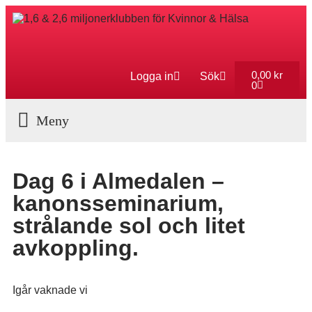
0,00
kr
Logga in
Sök
0
Aktuella Program
Dag 6 i Almedalen –
kanonsseminarium,
strålande sol och litet
avkoppling.
Igår vaknade vi