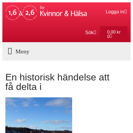
Logga in
0,00
kr
Sök
0
Aktuella Program
En historisk händelse att
få delta i