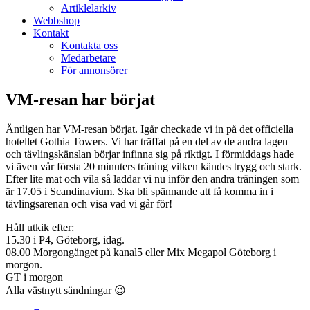
Artiklelarkiv
Webbshop
Kontakt
Kontakta oss
Medarbetare
För annonsörer
VM-resan har börjat
Äntligen har VM-resan börjat. Igår checkade vi in på det officiella
hotellet Gothia Towers. Vi har träffat på en del av de andra lagen
och tävlingskänslan börjar infinna sig på riktigt. I förmiddags hade
vi även vår första 20 minuters träning vilken kändes trygg och stark.
Efter lite mat och vila så laddar vi nu inför den andra träningen som
är 17.05 i Scandinavium. Ska bli spännande att få komma in i
tävlingsarenan och visa vad vi går för!
Håll utkik efter:
15.30 i P4, Göteborg, idag.
08.00 Morgongänget på kanal5 eller Mix Megapol Göteborg i
morgon.
GT i morgon
Alla västnytt sändningar 😉