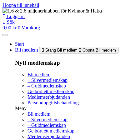
Hoppa till innehåll
Logga in
Sök
0,00
kr
0
Varukorg
Start
Bli medlem
Stäng Bli medlem
Öppna Bli medlem
Nytt medlemskap
Bli medlem
– Silvermedlemskap
– Guldmedlemskap
Ge bort ett medlemskap
Medlemserbjudanden
Personuppgiftsbehandling
Meny
Bli medlem
– Silvermedlemskap
– Guldmedlemskap
Ge bort ett medlemskap
Medlemserbjudanden