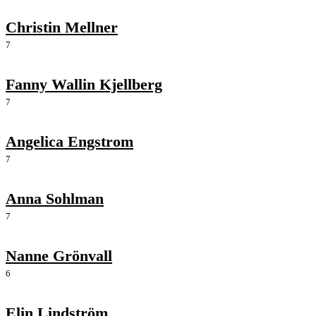
Christin Mellner
7
Fanny Wallin Kjellberg
7
Angelica Engstrom
7
Anna Sohlman
7
Nanne Grönvall
6
Elin Lindström