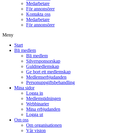
Medarbetare
För annonsörer
Kontakta oss
Medarbetare
För annonsörer
Meny
Start
Bli medlem
Bli medlem
Silversponsorskap
Guldmedlemskap
Ge bort ett medlemskap
Medlemserbjudanden
Personuppgiftsbehandling
Mina sidor
Logga in
Medlemstidningen
Webbinarier
Mina erbjudanden
Logga ut
Om oss
Om organisationen
Vår vision