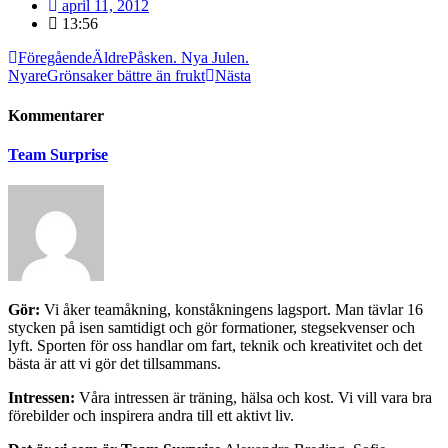
april 11, 2012
13:56
Föregående
Äldre
Påsken. Nya Julen.
Nyare
Grönsaker bättre än frukt
Nästa
Kommentarer
Team Surprise
Gör:
Vi åker teamåkning, konståkningens lagsport. Man tävlar 16
stycken på isen samtidigt och gör formationer, stegsekvenser och
lyft. Sporten för oss handlar om fart, teknik och kreativitet och det
bästa är att vi gör det tillsammans.
Intressen:
Våra intressen är träning, hälsa och kost. Vi vill vara bra
förebilder och inspirera andra till ett aktivt liv.