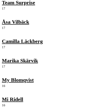
Team Surprise
17
Åsa Vilbäck
17
Camilla Läckberg
17
Marika Skärvik
17
My Blomqvist
16
Mi Ridell
16