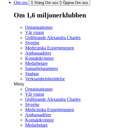
Om oss
Stäng Om oss
Öppna Om oss
Om 1,6 miljonerklubben
Organisationen
Vår vision
Ordförande Alexandra Charles
Styrelse
Medicinska Expertgruppen
Ambassadörer
Kontaktkvinnor
Medarbetare
Samarbetspartners
Stadgar
Verksamhetsberättelse
Meny
Organisationen
Vår vision
Ordförande Alexandra Charles
Styrelse
Medicinska Expertgruppen
Ambassadörer
Kontaktkvinnor
Medarbetare