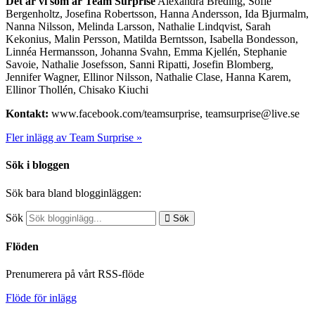
Det är vi som är Team Surprise
Alexandra Breding, Sofie
Bergenholtz, ­Josefina Robertsson, Hanna Andersson, Ida Bjurmalm,
Nanna Nilsson, Melinda Larsson, Nathalie Lindqvist, Sarah
Kekonius, Malin ­Persson, Matilda Berntsson, Isabella Bondesson,
Linnéa Hermansson, Johanna Svahn, Emma Kjellén, Stephanie
Savoie, Nathalie Josefsson, Sanni Ripatti, Josefin Blomberg,
Jennifer Wagner, Ellinor Nilsson, Nathalie Clase, Hanna Karem,
Ellinor Thollén, Chisako Kiuchi
Kontakt:
www.facebook.com/teamsurprise, teamsurprise@live.se
Fler inlägg av Team Surprise »
Sök i bloggen
Sök bara bland blogginläggen:
Sök
Sök
Flöden
Prenumerera på vårt RSS-flöde
Flöde för inlägg