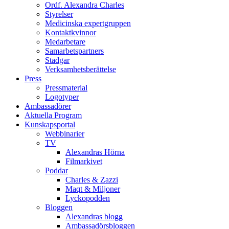
Ordf. Alexandra Charles
Styrelser
Medicinska expertgruppen
Kontaktkvinnor
Medarbetare
Samarbetspartners
Stadgar
Verksamhetsberättelse
Press
Pressmaterial
Logotyper
Ambassadörer
Aktuella Program
Kunskapsportal
Webbinarier
TV
Alexandras Hörna
Filmarkivet
Poddar
Charles & Zazzi
Maqt & Miljoner
Lyckopodden
Bloggen
Alexandras blogg
Ambassadörsbloggen