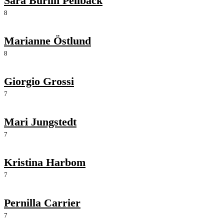
Sara Burlin Pellbäck
8
Marianne Östlund
8
Giorgio Grossi
7
Mari Jungstedt
7
Kristina Harbom
7
Pernilla Carrier
7