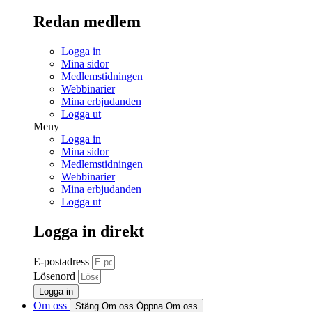
Redan medlem
Logga in
Mina sidor
Medlemstidningen
Webbinarier
Mina erbjudanden
Logga ut
Meny
Logga in
Mina sidor
Medlemstidningen
Webbinarier
Mina erbjudanden
Logga ut
Logga in direkt
E-postadress
Lösenord
Logga in
Om oss
Stäng Om oss
Öppna Om oss