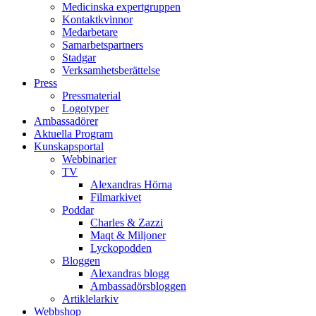
Medicinska expertgruppen
Kontaktkvinnor
Medarbetare
Samarbetspartners
Stadgar
Verksamhetsberättelse
Press
Pressmaterial
Logotyper
Ambassadörer
Aktuella Program
Kunskapsportal
Webbinarier
TV
Alexandras Hörna
Filmarkivet
Poddar
Charles & Zazzi
Maqt & Miljoner
Lyckopodden
Bloggen
Alexandras blogg
Ambassadörsbloggen
Artiklelarkiv
Webbshop