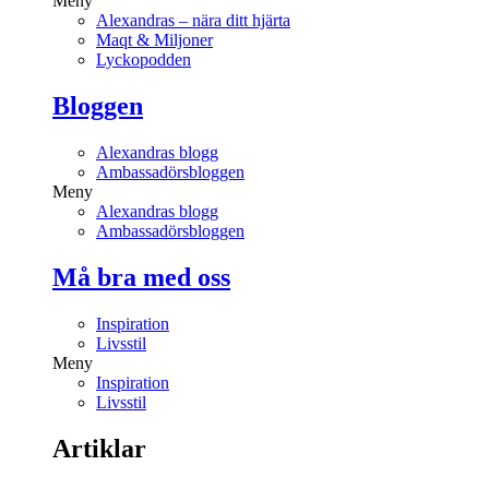
Meny
Alexandras – nära ditt hjärta
Maqt & Miljoner
Lyckopodden
Bloggen
Alexandras blogg
Ambassadörsbloggen
Meny
Alexandras blogg
Ambassadörsbloggen
Må bra med oss
Inspiration
Livsstil
Meny
Inspiration
Livsstil
Artiklar