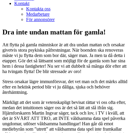
Kontakt
Kontakta oss
Medarbetare
För annonsörer
Dra inte undan mattan för gamla!
Att flytta på gamla människor är att dra undan mattan och orsakar
givetvis stora psykiska påfrestningar. När boenden ska renoveras
måste vi ju flytta dem som bor där, säger man. Ja men ta då detta i
etapper. Gör det så lättsamt som möjligt för de gamla som har sina
hem i dessa fastigheter! Nu ser vi att dubbelt så många dör efter att
ha tvingats flytta! De blir stressade av oro!
Stress orsakar lägre immunförsvar, det vet man och det märks alltid
efter en hektisk period blir vi ju dåliga, sjuka och behöver
återhämtning.
Märkligt att det som är vetenskapligt bevisat rättar vi oss ofta efter,
medan det intuitionen säger oss är det så lätt att slå ifrån sig.
Hjärnforskaren Martin Ingvar säger, tack och lov, i TV i kväll, att
det är SVÅRT ATT TRO, att INTE våldsamma data spel påverka
ungdomar, utlöser våldsamma handlingar! Han går då emot
mediebyrån som ”utrett” att våldsamma data spel inte framkallar