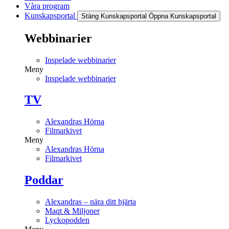
Våra program
Kunskapsportal
Stäng Kunskapsportal
Öppna Kunskapsportal
Webbinarier
Inspelade webbinarier
Meny
Inspelade webbinarier
TV
Alexandras Hörna
Filmarkivet
Meny
Alexandras Hörna
Filmarkivet
Poddar
Alexandras – nära ditt hjärta
Maqt & Miljoner
Lyckopodden