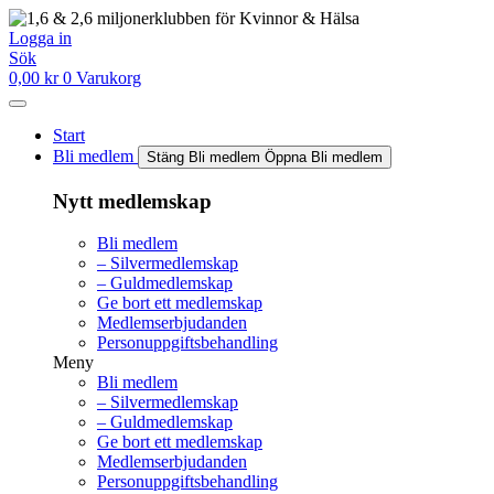
Hoppa
till
Logga in
innehåll
Sök
0,00
kr
0
Varukorg
Start
Bli medlem
Stäng Bli medlem
Öppna Bli medlem
Nytt medlemskap
Bli medlem
– Silvermedlemskap
– Guldmedlemskap
Ge bort ett medlemskap
Medlemserbjudanden
Personuppgiftsbehandling
Meny
Bli medlem
– Silvermedlemskap
– Guldmedlemskap
Ge bort ett medlemskap
Medlemserbjudanden
Personuppgiftsbehandling