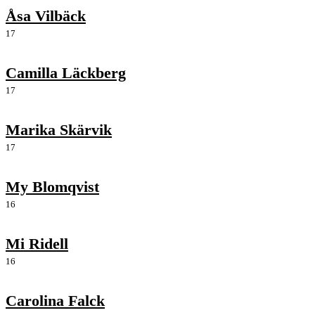
Åsa Vilbäck
17
Camilla Läckberg
17
Marika Skärvik
17
My Blomqvist
16
Mi Ridell
16
Carolina Falck