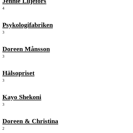
Jennie Liljefors
4
Psykologifabriken
3
Doreen Månsson
3
Hälsopriset
3
Kayo Shekoni
3
Doreen & Christina
2