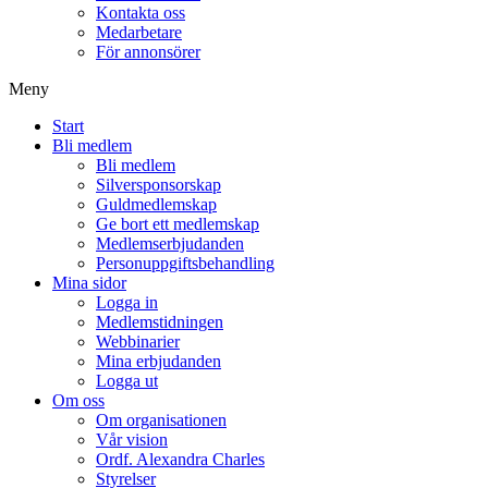
Kontakta oss
Medarbetare
För annonsörer
Meny
Start
Bli medlem
Bli medlem
Silversponsorskap
Guldmedlemskap
Ge bort ett medlemskap
Medlemserbjudanden
Personuppgiftsbehandling
Mina sidor
Logga in
Medlemstidningen
Webbinarier
Mina erbjudanden
Logga ut
Om oss
Om organisationen
Vår vision
Ordf. Alexandra Charles
Styrelser