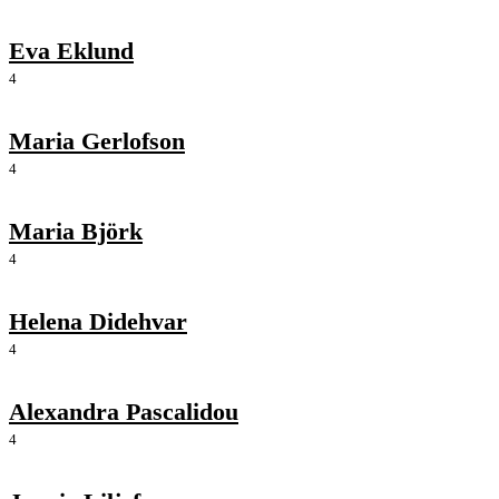
Eva Eklund
4
Maria Gerlofson
4
Maria Björk
4
Helena Didehvar
4
Alexandra Pascalidou
4