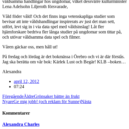
våldsamma handlingar hos ungdomar, vilket dessvärre kulturminister
Lena Adelsohn Liljeroth försvarade,
Våld föder våld! Och det finns inga vetenskapliga studier som
bevisar att inte våldshandlingar inspirerats av just det man sett,
utfört, levt sig in i via data spel med våldsinslag! Låt fler
hjärnforskare bedriva fler långa studier på ungdomar som tittar på,
och utövar våldsamma data spel och filmer.
Våren gäckar oss, men håll ut!
På fredag och lördag är det bokmässa i Örebro och vi är där förstås.
Jag ska berätta om vår bok: Kärlek Lust och Begär! KLB –boken…
Alexandra
april 12, 2012
07:24
Föregående
Äldre
Grönsaker bättre än frukt
Nyare
Ge mig jobb! (och reklam för Sunne)
Nästa
Kommentarer
Alexandra Charles