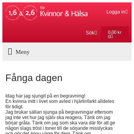
Logga in
0,00
kr
Sök
0
Aktuella Program
Fånga dagen
Idag har jag sjungit på en begravning!
En kvinna mitt i livet som avled i hjärtinfarkt alldeles
för tidigt.
Jag brukar sällan sjunga på begravningar eftersom
jag inte vet hur jag själv ska reagera. Tänk om jag
börjar gråta. Tänk om jag som ska vara där för att ge
någon slags tröst i toner till de sörjande misslyckas
och gör det ännu värre för dem. Tänk om…