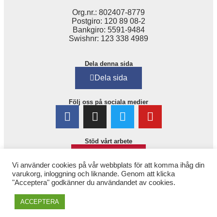
Org.nr.: 802407-8779
Postgiro: 120 89 08-2
Bankgiro: 5591-9484
Swishnr: 123 338 4989
Dela denna sida
Dela sida
Följ oss på sociala medier
Stöd vårt arbete
Bli medlem!
Vi använder cookies på vår webbplats för att komma ihåg din
varukorg, inloggning och liknande. Genom att klicka
"Acceptera" godkänner du användandet av cookies.
ACCEPTERA
Copyright © 2025. 1,6 miljonerklubben