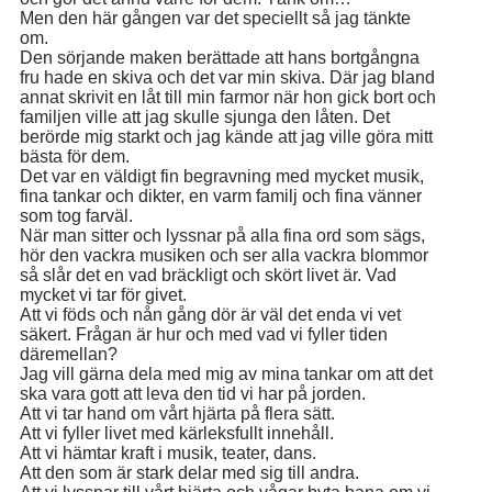
Men den här gången var det speciellt så jag tänkte
om.
Den sörjande maken berättade att hans bortgångna
fru hade en skiva och det var min skiva. Där jag bland
annat skrivit en låt till min farmor när hon gick bort och
familjen ville att jag skulle sjunga den låten. Det
berörde mig starkt och jag kände att jag ville göra mitt
bästa för dem.
Det var en väldigt fin begravning med mycket musik,
fina tankar och dikter, en varm familj och fina vänner
som tog farväl.
När man sitter och lyssnar på alla fina ord som sägs,
hör den vackra musiken och ser alla vackra blommor
så slår det en vad bräckligt och skört livet är. Vad
mycket vi tar för givet.
Att vi föds och nån gång dör är väl det enda vi vet
säkert. Frågan är hur och med vad vi fyller tiden
däremellan?
Jag vill gärna dela med mig av mina tankar om att det
ska vara gott att leva den tid vi har på jorden.
Att vi tar hand om vårt hjärta på flera sätt.
Att vi fyller livet med kärleksfullt innehåll.
Att vi hämtar kraft i musik, teater, dans.
Att den som är stark delar med sig till andra.