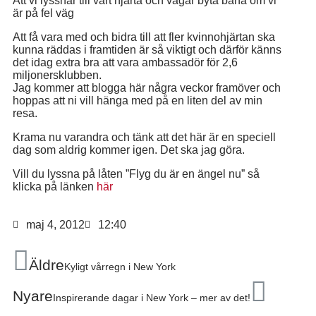
Att vi lyssnar till vårt hjärta och vågar byta bana om vi
är på fel väg
Att få vara med och bidra till att fler kvinnohjärtan ska
kunna räddas i framtiden är så viktigt och därför känns
det idag extra bra att vara ambassadör för 2,6
miljonersklubben.
Jag kommer att blogga här några veckor framöver och
hoppas att ni vill hänga med på en liten del av min
resa.
Krama nu varandra och tänk att det här är en speciell
dag som aldrig kommer igen. Det ska jag göra.
Vill du lyssna på låten ”Flyg du är en ängel nu” så
klicka på länken
här
maj 4, 2012
12:40
Äldre
Kyligt vårregn i New York
Nyare
Inspirerande dagar i New York – mer av det!