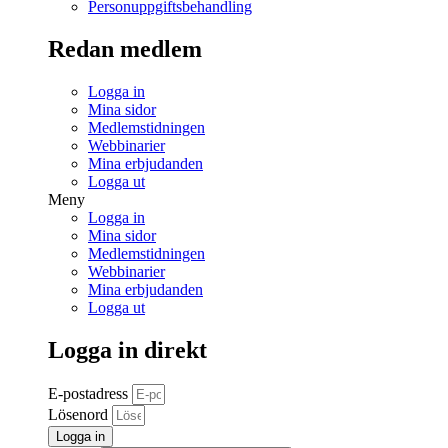
Personuppgiftsbehandling
Redan medlem
Logga in
Mina sidor
Medlemstidningen
Webbinarier
Mina erbjudanden
Logga ut
Meny
Logga in
Mina sidor
Medlemstidningen
Webbinarier
Mina erbjudanden
Logga ut
Logga in direkt
E-postadress
Lösenord
Logga in