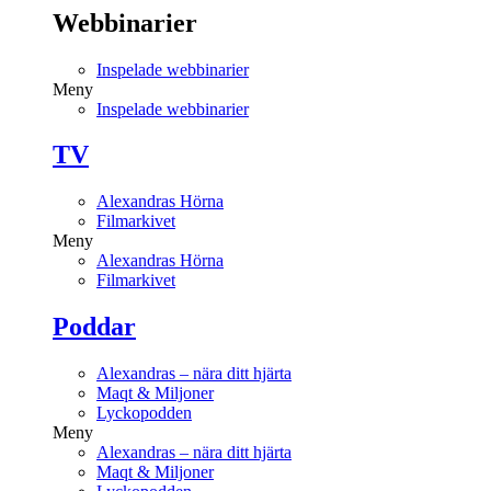
Webbinarier
Inspelade webbinarier
Meny
Inspelade webbinarier
TV
Alexandras Hörna
Filmarkivet
Meny
Alexandras Hörna
Filmarkivet
Poddar
Alexandras – nära ditt hjärta
Maqt & Miljoner
Lyckopodden
Meny
Alexandras – nära ditt hjärta
Maqt & Miljoner