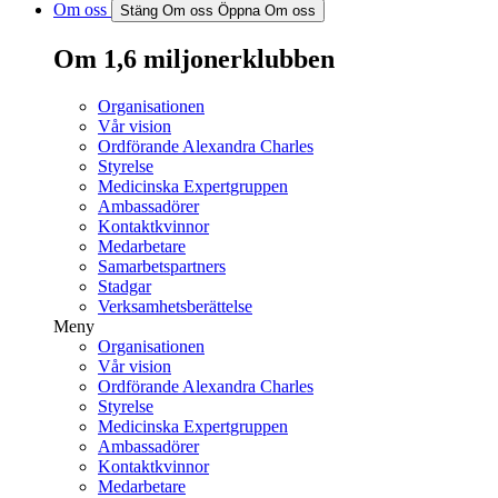
Om oss
Stäng Om oss
Öppna Om oss
Om 1,6 miljonerklubben
Organisationen
Vår vision
Ordförande Alexandra Charles
Styrelse
Medicinska Expertgruppen
Ambassadörer
Kontaktkvinnor
Medarbetare
Samarbetspartners
Stadgar
Verksamhetsberättelse
Meny
Organisationen
Vår vision
Ordförande Alexandra Charles
Styrelse
Medicinska Expertgruppen
Ambassadörer
Kontaktkvinnor
Medarbetare