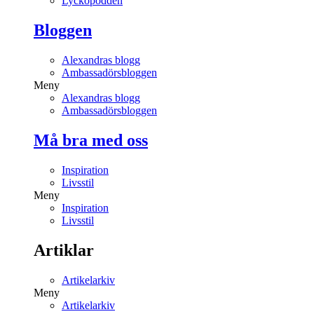
Lyckopodden
Bloggen
Alexandras blogg
Ambassadörsbloggen
Meny
Alexandras blogg
Ambassadörsbloggen
Må bra med oss
Inspiration
Livsstil
Meny
Inspiration
Livsstil
Artiklar
Artikelarkiv
Meny
Artikelarkiv