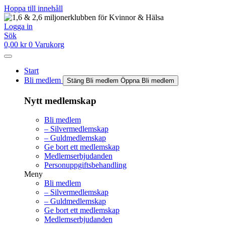
Hoppa till innehåll
Logga in
Sök
0,00
kr
0
Varukorg
Start
Bli medlem
Stäng Bli medlem
Öppna Bli medlem
Nytt medlemskap
Bli medlem
– Silvermedlemskap
– Guldmedlemskap
Ge bort ett medlemskap
Medlemserbjudanden
Personuppgiftsbehandling
Meny
Bli medlem
– Silvermedlemskap
– Guldmedlemskap
Ge bort ett medlemskap
Medlemserbjudanden