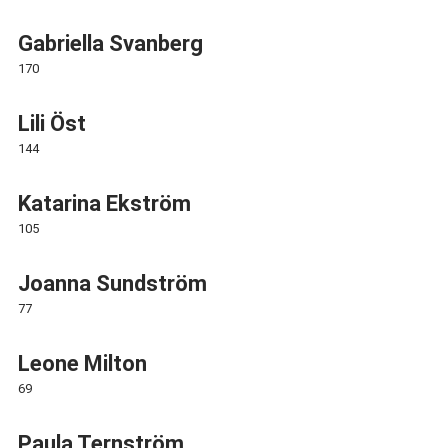
Gabriella Svanberg
170
Lili Öst
144
Katarina Ekström
105
Joanna Sundström
77
Leone Milton
69
Paula Ternström