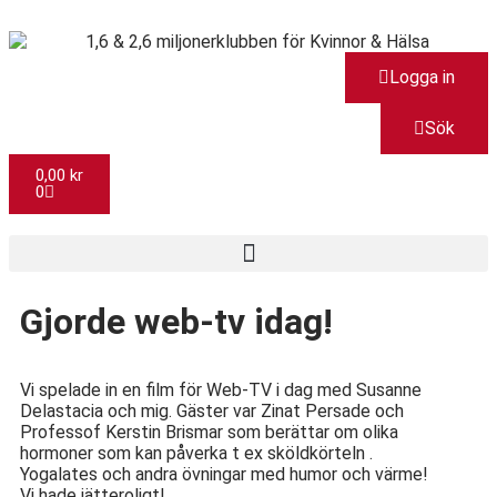
Logga in
Sök
0,00
kr
0
Gjorde web-tv idag!
Vi spelade in en film för Web-TV i dag med Susanne
Delastacia och mig. Gäster var Zinat Persade och
Professof Kerstin Brismar som berättar om olika
hormoner som kan påverka t ex sköldkörteln .
Yogalates och andra övningar med humor och värme!
Vi hade jätteroligt!