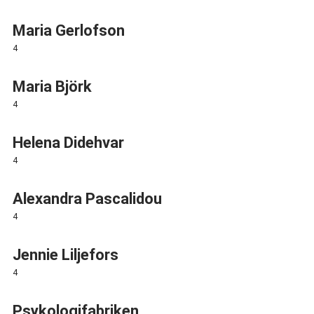
Maria Gerlofson
4
Maria Björk
4
Helena Didehvar
4
Alexandra Pascalidou
4
Jennie Liljefors
4
Psykologifabriken