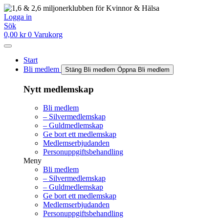
Hoppa
till
Logga in
innehåll
Sök
0,00
kr
0
Varukorg
Start
Bli medlem
Stäng Bli medlem
Öppna Bli medlem
Nytt medlemskap
Bli medlem
– Silvermedlemskap
– Guldmedlemskap
Ge bort ett medlemskap
Medlemserbjudanden
Personuppgiftsbehandling
Meny
Bli medlem
– Silvermedlemskap
– Guldmedlemskap
Ge bort ett medlemskap
Medlemserbjudanden
Personuppgiftsbehandling