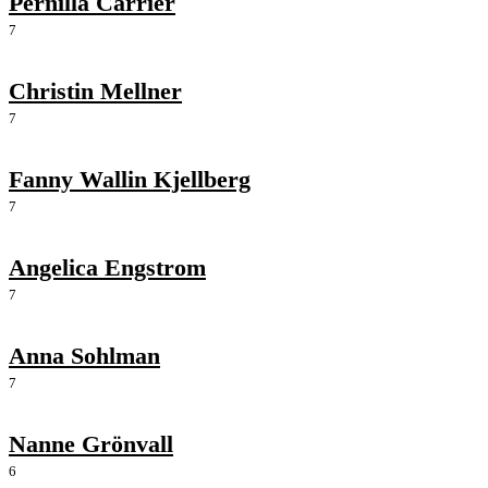
Pernilla Carrier
7
Christin Mellner
7
Fanny Wallin Kjellberg
7
Angelica Engstrom
7
Anna Sohlman
7
Nanne Grönvall
6