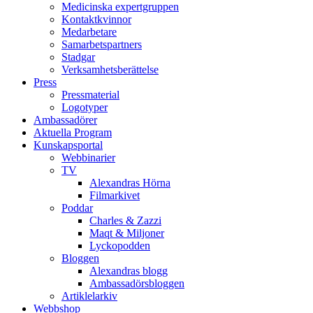
Medicinska expertgruppen
Kontaktkvinnor
Medarbetare
Samarbetspartners
Stadgar
Verksamhetsberättelse
Press
Pressmaterial
Logotyper
Ambassadörer
Aktuella Program
Kunskapsportal
Webbinarier
TV
Alexandras Hörna
Filmarkivet
Poddar
Charles & Zazzi
Maqt & Miljoner
Lyckopodden
Bloggen
Alexandras blogg
Ambassadörsbloggen
Artiklelarkiv
Webbshop