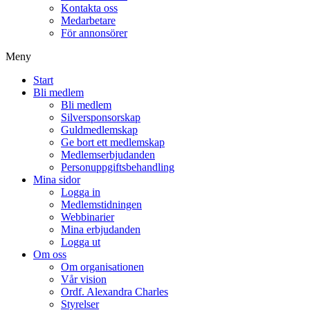
Kontakta oss
Medarbetare
För annonsörer
Meny
Start
Bli medlem
Bli medlem
Silversponsorskap
Guldmedlemskap
Ge bort ett medlemskap
Medlemserbjudanden
Personuppgiftsbehandling
Mina sidor
Logga in
Medlemstidningen
Webbinarier
Mina erbjudanden
Logga ut
Om oss
Om organisationen
Vår vision
Ordf. Alexandra Charles
Styrelser