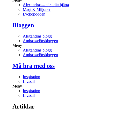
Meny
Alexandras – nära ditt hjärta
Maqt & Miljoner
Lyckopodden
Bloggen
Alexandras blogg
Ambassadörsbloggen
Meny
Alexandras blogg
Ambassadörsbloggen
Må bra med oss
Inspiration
Livsstil
Meny
Inspiration
Livsstil
Artiklar