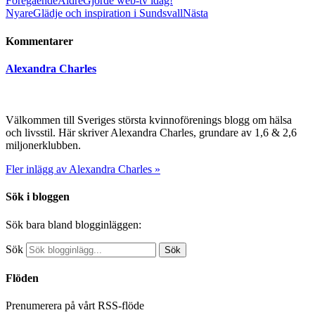
Föregående
Äldre
Gjorde web-tv idag!
Nyare
Glädje och inspiration i Sundsvall
Nästa
Kommentarer
Alexandra Charles
Välkommen till Sveriges största kvinnoförenings blogg om hälsa
och livsstil. Här skriver Alexandra Charles, grundare av 1,6 & 2,6
miljonerklubben.
Fler inlägg av Alexandra Charles »
Sök i bloggen
Sök bara bland blogginläggen:
Sök
Sök
Flöden
Prenumerera på vårt RSS-flöde