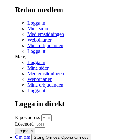
Redan medlem
Logga in
Mina sidor
Medlemstidningen
Webbinarier
Mina erbjudanden
Logga ut
Meny
Logga in
Mina sidor
Medlemstidningen
Webbinarier
Mina erbjudanden
Logga ut
Logga in direkt
E-postadress
Lösenord
Logga in
Om oss
Stäng Om oss
Öppna Om oss