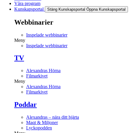
Våra program
Kunskapsportal
Stäng Kunskapsportal
Öppna Kunskapsportal
Webbinarier
Inspelade webbinarier
Meny
Inspelade webbinarier
TV
Alexandras Hörna
Filmarkivet
Meny
Alexandras Hörna
Filmarkivet
Poddar
Alexandras – nära ditt hjärta
Maqt & Miljoner
Lyckopodden