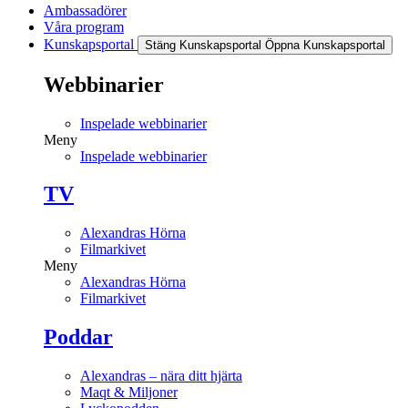
Ambassadörer
Våra program
Kunskapsportal
Stäng Kunskapsportal
Öppna Kunskapsportal
Webbinarier
Inspelade webbinarier
Meny
Inspelade webbinarier
TV
Alexandras Hörna
Filmarkivet
Meny
Alexandras Hörna
Filmarkivet
Poddar
Alexandras – nära ditt hjärta
Maqt & Miljoner