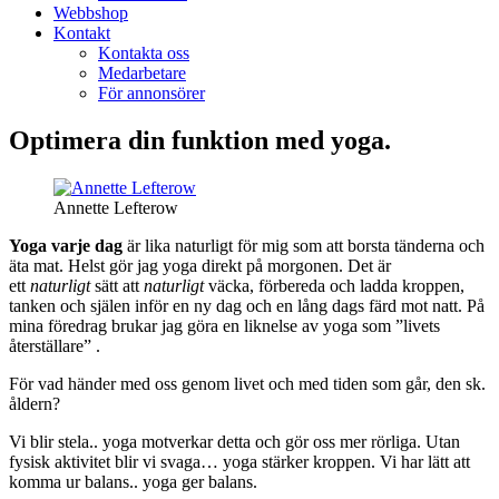
Webbshop
Kontakt
Kontakta oss
Medarbetare
För annonsörer
Optimera din funktion med yoga.
Annette Lefterow
Yoga varje dag
är lika naturligt för mig som att borsta tänderna och
äta mat. Helst gör jag yoga direkt på morgonen. Det är
ett
naturligt
sätt att
naturligt
väcka, förbereda och ladda kroppen,
tanken och själen inför en ny dag och en lång dags färd mot natt. På
mina föredrag brukar jag göra en liknelse av yoga som ”livets
återställare” .
För vad händer med oss genom livet och med tiden som går, den sk.
åldern?
Vi blir stela.. yoga motverkar detta och gör oss mer rörliga. Utan
fysisk aktivitet blir vi svaga… yoga stärker kroppen. Vi har lätt att
komma ur balans.. yoga ger balans.