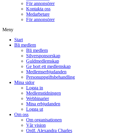
För annonsörer
Kontakta oss
Medarbetare
För annonsörer
Meny
Start
Bli medlem
Bli medlem
Silversponsorskap
Guldmedlemskap
Ge bort ett medlemskap
Medlemserbjudanden
Personuppgiftsbehandling
Mina sidor
Logga in
Medlemstidningen
Webbinarier
Mina erbjudanden
Logga ut
Om oss
Om organisationen
Vår vision
Ordf. Alexandra Charles