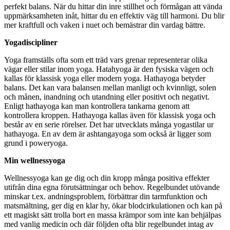
perfekt balans. När du hittar din inre stillhet och förmågan att vända
uppmärksamheten inåt, hittar du en effektiv väg till harmoni. Du blir
mer kraftfull och vaken i nuet och bemästrar din vardag bättre.
Yogadiscipliner
Yoga framställs ofta som ett träd vars grenar representerar olika
vägar eller stilar inom yoga. Hatahyoga är den fysiska vägen och
kallas för klassisk yoga eller modern yoga. Hathayoga betyder
balans. Det kan vara balansen mellan manligt och kvinnligt, solen
och månen, inandning och utandning eller positivt och negativt.
Enligt hathayoga kan man kontrollera tankarna genom att
kontrollera kroppen. Hathayoga kallas även för klassisk yoga och
består av en serie rörelser. Det har utvecklats många yogastilar ur
hathayoga. En av dem är ashtangayoga som också är ligger som
grund i poweryoga.
Min wellnessyoga
Wellnessyoga kan ge dig och din kropp många positiva effekter
utifrån dina egna förutsättningar och behov. Regelbundet utövande
minskar t.ex. andningsproblem, förbättrar din tarmfunktion och
matsmältning, ger dig en klar hy, ökar blodcirkulationen och kan på
ett magiskt sätt trolla bort en massa krämpor som inte kan behjälpas
med vanlig medicin och där följden ofta blir regelbundet intag av