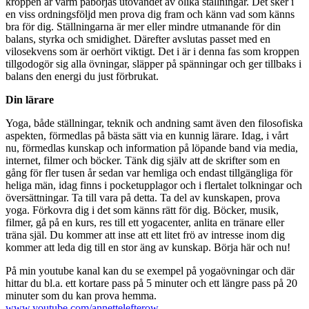
kroppen är varm påbörjas utövandet av olika ställningar. Det sker i
en viss ordningsföljd men prova dig fram och känn vad som känns
bra för dig. Ställningarna är mer eller mindre utmanande för din
balans, styrka och smidighet. Därefter avslutas passet med en
vilosekvens som är oerhört viktigt. Det i är i denna fas som kroppen
tillgodogör sig alla övningar, släpper på spänningar och ger tillbaks i
balans den energi du just förbrukat.
Din lärare
Yoga, både ställningar, teknik och andning samt även den filosofiska
aspekten, förmedlas på bästa sätt via en kunnig lärare. Idag, i vårt
nu, förmedlas kunskap och information på löpande band via media,
internet, filmer och böcker. Tänk dig själv att de skrifter som en
gång för fler tusen år sedan var hemliga och endast tillgängliga för
heliga män, idag finns i pocketupplagor och i flertalet tolkningar och
översättningar. Ta till vara på detta. Ta del av kunskapen, prova
yoga. Förkovra dig i det som känns rätt för dig. Böcker, musik,
filmer, gå på en kurs, res till ett yogacenter, anlita en tränare eller
träna själ. Du kommer att inse att ett litet frö av intresse inom dig
kommer att leda dig till en stor äng av kunskap. Börja här och nu!
På min youtube kanal kan du se exempel på yogaövningar och där
hittar du bl.a. ett kortare pass på 5 minuter och ett längre pass på 20
minuter som du kan prova hemma.
www.youtube.com/annettelefterow