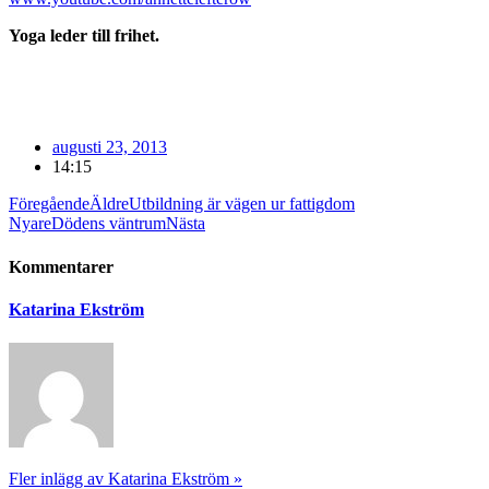
Yoga leder till frihet.
augusti 23, 2013
14:15
Föregående
Äldre
Utbildning är vägen ur fattigdom
Nyare
Dödens väntrum
Nästa
Kommentarer
Katarina Ekström
Fler inlägg av Katarina Ekström »