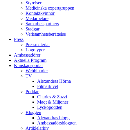
Styrelser
Medicinska expertgruppen
Kontaktkvinnor
Medarbetare
Samarbetspartners
Stadgar
Verksamhetsberättelse
Press
Pressmaterial
Logotyper
Ambassadörer
Aktuella Program
Kunskapsportal
Webbinarier
TV
Alexandras Hörna
Filmarkivet
Poddar
Charles & Zazzi
Maqt & Miljoner
Lyckopodden
Bloggen
Alexandras blogg
Ambassadörsbloggen
Artiklelarkiv