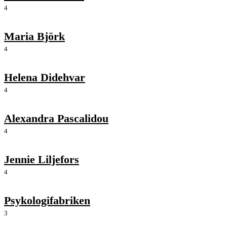
4
Maria Björk
4
Helena Didehvar
4
Alexandra Pascalidou
4
Jennie Liljefors
4
Psykologifabriken
3