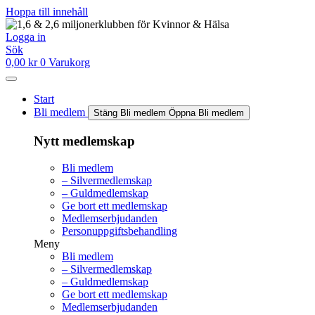
Hoppa till innehåll
Logga in
Sök
0,00
kr
0
Varukorg
Start
Bli medlem
Stäng Bli medlem
Öppna Bli medlem
Nytt medlemskap
Bli medlem
– Silvermedlemskap
– Guldmedlemskap
Ge bort ett medlemskap
Medlemserbjudanden
Personuppgiftsbehandling
Meny
Bli medlem
– Silvermedlemskap
– Guldmedlemskap
Ge bort ett medlemskap
Medlemserbjudanden