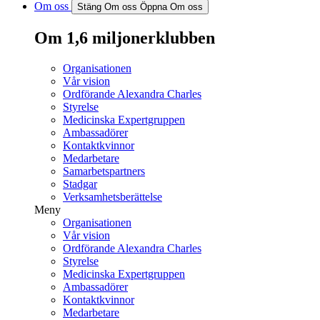
Om oss
Stäng Om oss
Öppna Om oss
Om 1,6 miljonerklubben
Organisationen
Vår vision
Ordförande Alexandra Charles
Styrelse
Medicinska Expertgruppen
Ambassadörer
Kontaktkvinnor
Medarbetare
Samarbetspartners
Stadgar
Verksamhetsberättelse
Meny
Organisationen
Vår vision
Ordförande Alexandra Charles
Styrelse
Medicinska Expertgruppen
Ambassadörer
Kontaktkvinnor
Medarbetare