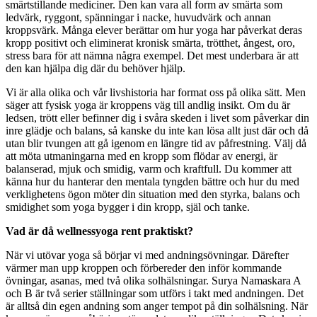
smärtstillande mediciner. Den kan vara all form av smärta som
ledvärk, ryggont, spänningar i nacke, huvudvärk och annan
kroppsvärk. Många elever berättar om hur yoga har påverkat deras
kropp positivt och eliminerat kronisk smärta, trötthet, ångest, oro,
stress bara för att nämna några exempel. Det mest underbara är att
den kan hjälpa dig där du behöver hjälp.
Vi är alla olika och vår livshistoria har format oss på olika sätt. Men
säger att fysisk yoga är kroppens väg till andlig insikt. Om du är
ledsen, trött eller befinner dig i svåra skeden i livet som påverkar din
inre glädje och balans, så kanske du inte kan lösa allt just där och då
utan blir tvungen att gå igenom en längre tid av påfrestning. Välj då
att möta utmaningarna med en kropp som flödar av energi, är
balanserad, mjuk och smidig, varm och kraftfull. Du kommer att
känna hur du hanterar den mentala tyngden bättre och hur du med
verklighetens ögon möter din situation med den styrka, balans och
smidighet som yoga bygger i din kropp, själ och tanke.
Vad är då wellnessyoga rent praktiskt?
När vi utövar yoga så börjar vi med andningsövningar. Därefter
värmer man upp kroppen och förbereder den inför kommande
övningar, asanas, med två olika solhälsningar. Surya Namaskara A
och B är två serier ställningar som utförs i takt med andningen. Det
är alltså din egen andning som anger tempot på din solhälsning. När