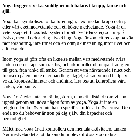
Yoga bygger styrka, smidighet och balans i kropp, tanke och
själ.
Yoga kan symbolisera olika föreningar, t.ex. mellan kropp och själ
eller vårt eget medvetande och ett högre medvetande. Yoga är en
vetenskap, ett filosofiskt system för att ”se” (darsana) och uppnå
fysisk, mental och andlig utveckling. Yoga är som ett redskap på väg
mot förändring, inre frihet och en ödmjuk inställning inför livet och
allt levande.
Inom yoga så görs ofta en liknelse mellan vårt medvetande (våra
tankar) och en apa som rastlös, och okontrollerad hoppar från gren
till gren, från tanke till tanke. Genom att vara närvarande i nuet och
fokusera på en tanke eller handling i taget, så kan vi med hjälp av
yoga, kroppsställningar och andning, lära oss att kontrollera våra
tankar, vårt sinne.
Yoga är således inte en träningsform, utan ett tillstånd som vi kan
uppnå genom att utöva någon form av yoga. Yoga är inte en
religion. Du behöver inte ha en specifik tro för att utöva yoga. Den
enda tro du behöver är tron på dig själv, din kapacitet och
personlighet.
Målet med yoga är att kontrollera den mentala aktiviteten, tanken.
När medvetandet är stilla kan du uppleva dig själv som du är i