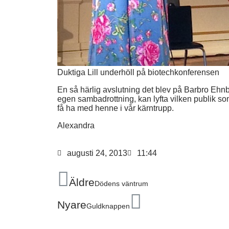
Duktiga Lill underhöll på biotechkonferensen
En så härlig avslutning det blev på Barbro Ehnbo
egen sambadrottning, kan lyfta vilken publik so
få ha med henne i vår kärntrupp.
Alexandra
augusti 24, 2013
11:44
Äldre
Dödens väntrum
Nyare
Guldknappen