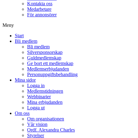
Kontakta oss
Medarbetare
För annonsörer
Meny
Start
Bli medlem
Bli medlem
Silversponsorskap
Guldmedlemskap
Ge bort ett medlemskap
Medlemserbjudanden
Personuppgiftsbehandling
Mina sidor
Logga in
Medlemstidningen
Webbinarier
Mina erbjudanden
Logga ut
Om oss
Om organisationen
Vår vision
Ordf. Alexandra Charles
Styrelser