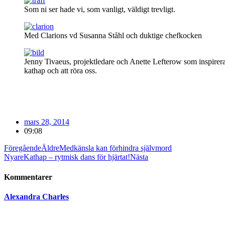
Som ni ser hade vi, som vanligt, väldigt trevligt.
Med Clarions vd Susanna Ståhl och duktige chefkocken
Jenny Tivaeus, projektledare och Anette Lefterow som inspirerar
kathap och att röra oss.
mars 28, 2014
09:08
Föregående
Äldre
Medkänsla kan förhindra självmord
Nyare
Kathap – rytmisk dans för hjärtat!
Nästa
Kommentarer
Alexandra Charles