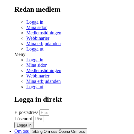
Redan medlem
Logga in
Mina sidor
Medlemstidningen
Webbinarier
Mina erbjudanden
Logga ut
Meny
Logga in
Mina sidor
Medlemstidningen
Webbinarier
Mina erbjudanden
Logga ut
Logga in direkt
E-postadress
Lösenord
Logga in
Om oss
Stäng Om oss
Öppna Om oss