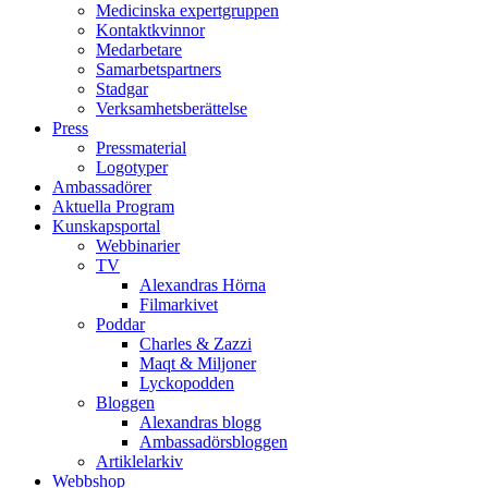
Medicinska expertgruppen
Kontaktkvinnor
Medarbetare
Samarbetspartners
Stadgar
Verksamhetsberättelse
Press
Pressmaterial
Logotyper
Ambassadörer
Aktuella Program
Kunskapsportal
Webbinarier
TV
Alexandras Hörna
Filmarkivet
Poddar
Charles & Zazzi
Maqt & Miljoner
Lyckopodden
Bloggen
Alexandras blogg
Ambassadörsbloggen
Artiklelarkiv
Webbshop