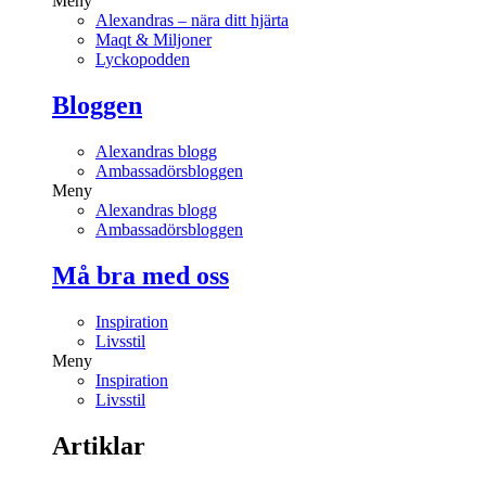
Meny
Alexandras – nära ditt hjärta
Maqt & Miljoner
Lyckopodden
Bloggen
Alexandras blogg
Ambassadörsbloggen
Meny
Alexandras blogg
Ambassadörsbloggen
Må bra med oss
Inspiration
Livsstil
Meny
Inspiration
Livsstil
Artiklar