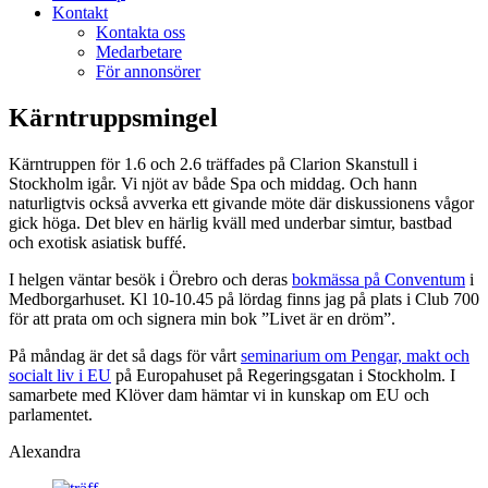
Kontakt
Kontakta oss
Medarbetare
För annonsörer
Kärntruppsmingel
Kärntruppen för 1.6 och 2.6 träffades på Clarion Skanstull i
Stockholm igår. Vi njöt av både Spa och middag. Och hann
naturligtvis också avverka ett givande möte där diskussionens vågor
gick höga. Det blev en härlig kväll med underbar simtur, bastbad
och exotisk asiatisk buffé.
I helgen väntar besök i Örebro och deras
bokmässa på Conventum
i
Medborgarhuset. Kl 10-10.45 på lördag finns jag på plats i Club 700
för att prata om och signera min bok ”Livet är en dröm”.
På måndag är det så dags för vårt
seminarium om Pengar, makt och
socialt liv i EU
på Europahuset på Regeringsgatan i Stockholm. I
samarbete med Klöver dam hämtar vi in kunskap om EU och
parlamentet.
Alexandra