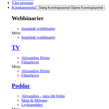
Våra program
Kunskapsportal
Stäng Kunskapsportal
Öppna Kunskapsportal
Webbinarier
Inspelade webbinarier
Meny
Inspelade webbinarier
TV
Alexandras Hörna
Filmarkivet
Meny
Alexandras Hörna
Filmarkivet
Poddar
Alexandras – nära ditt hjärta
Maqt & Miljoner
Lyckopodden