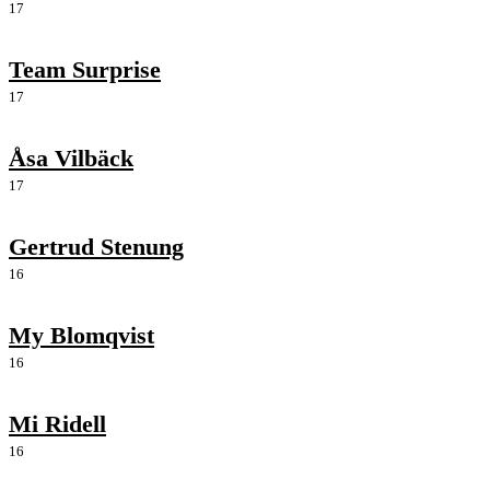
17
Team Surprise
17
Åsa Vilbäck
17
Gertrud Stenung
16
My Blomqvist
16
Mi Ridell
16