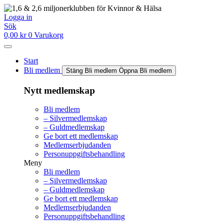
Hoppa
till
Logga in
innehåll
Sök
0,00
kr
0
Varukorg
Start
Bli medlem
Stäng Bli medlem
Öppna Bli medlem
Nytt medlemskap
Bli medlem
– Silvermedlemskap
– Guldmedlemskap
Ge bort ett medlemskap
Medlemserbjudanden
Personuppgiftsbehandling
Meny
Bli medlem
– Silvermedlemskap
– Guldmedlemskap
Ge bort ett medlemskap
Medlemserbjudanden
Personuppgiftsbehandling