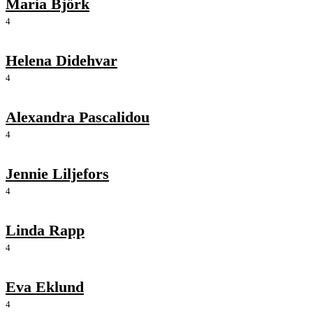
Maria Björk
4
Helena Didehvar
4
Alexandra Pascalidou
4
Jennie Liljefors
4
Linda Rapp
4
Eva Eklund
4