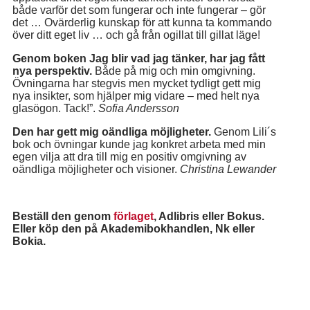
både varför det som fungerar och inte fungerar – gör
det … Ovärderlig kunskap för att kunna ta kommando
över ditt eget liv … och gå från ogillat till gillat läge!
Genom boken Jag blir vad jag tänker, har jag fått
nya perspektiv.
Både på mig och min omgivning.
Övningarna har stegvis men mycket tydligt gett mig
nya insikter, som hjälper mig vidare – med helt nya
glasögon. Tack!”.
Sofia Andersson
Den har gett mig oändliga möjligheter.
Genom Lili´s
bok och övningar kunde jag konkret arbeta med min
egen vilja att dra till mig en positiv omgivning av
oändliga möjligheter och visioner.
Christina Lewander
Beställ den genom
förlaget
, Adlibris eller
Bokus.
Eller köp den på
Akademibokhandlen, Nk eller
Bokia.