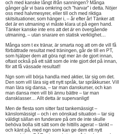
och med kanske långt ifrån sanningen? Många
gånger går vi bara omkring och ”harvar” i detta. Nöjer
oss med halvmesyrer, eller till och med riktiga
skitsituationer, som hänger i, – år efter år! Tänker att
det är en utmaning vi måste klara ut på egen hand.
Tänker kanske inte ens att det
är
en övergående
utmaning, – utan snarare en statisk verklighet…
Många som t ex tränar, är smarta nog att om de vill få
förbättrade resultat med träningen, går de till en PT,
som hjälper dem att göra ngt mer än de gjort innan,
oftast också på ett sätt som de inte gjort det på innan,
för att få vässade resultat!!
Ngn som vill börja handla med aktier, lär sig om det.
Den som vill lära sig ett nytt språk, tar språkkurser. Vill
man lära sig dansa, – tar man danskurser, och kan
man dansa men vill bli ännu bättre – tar man
dansklasser… Allt detta är supervanligt!
Men de flesta som sitter fast tankemässigt –
känslomässigt – och i en oönskad situation – tar sig
väldigt sällan en funderare på om de inte skulle
behöva bolla sitt sätt som de hittills agerat – tänkt –
och känt på, med ngn som kan ge dem ett nytt