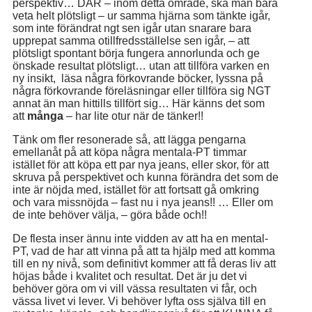
perspektiv… DÄR – inom detta område, ska man bara
veta helt plötsligt – ur samma hjärna som tänkte igår,
som inte förändrat ngt sen igår utan snarare bara
upprepat samma otillfredsställelse sen igår, – att
plötsligt spontant börja fungera annorlunda och ge
önskade resultat plötsligt… utan att tillföra varken en
ny insikt, läsa några förkovrande böcker, lyssna på
några förkovrande föreläsningar eller tillföra sig NGT
annat än man hittills tillfört sig… Här känns det som
att
många
– har lite otur när de tänker!!
Tänk om fler resonerade så, att lägga pengarna
emellanåt på att köpa några mentala-PT timmar
istället för att köpa ett par nya jeans, eller skor, för att
skruva på perspektivet och kunna förändra det som de
inte är nöjda med, istället för att fortsatt gå omkring
och vara missnöjda – fast nu i nya jeans!! … Eller om
de inte behöver välja, – göra både och!!
De flesta inser ännu inte vidden av att ha en mental-
PT, vad de har att vinna på att ta hjälp med att komma
till en ny nivå, som definitivt kommer att få deras liv att
höjas både i kvalitet och resultat. Det är ju det vi
behöver göra om vi vill vässa resultaten vi får, och
vässa livet vi lever. Vi behöver lyfta oss själva till en