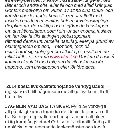
ett energiperspektiv, varför vissa saker fungerar med
lätthet och andra ofta, eller till och med alltid krånglar.
Gör folk medvetna om vikten av att ha sina tanke- och
känslomönster under kontroll. Ger parallellt med
insikten om de mer vanliga beteendevetenskapliga
diciplinerna, den viktiga och avgörande kunskapen
om attraktionslagen, som i sin tur ger enorma insikter
om hur folk hittills antingen jobbat spontant
rätt
med
denna universella naturlag, eller på grund av
okunnigheten om den, –
mot
den, (och då
också
mot
sig själv) genom att titta på resultaten de
hittills fått. Läs mer på
www.liliost.se
Där kan du också
komma i kontakt med mig om du vill boka mig för
uppdrag, som privatperson eller för företaget.
2014 bästa livskvalitetshöjande verktygslåda!
Till
dig själv och till någon som du vill ge nyckeln till ett
bättre liv.
JAG BLIR VAD JAG TÄNKER.
Fylld av verktyg till
att på riktigt kunna förändra det du vill förändra i ditt
liv. Som ger dig kraften och inspirationen att bli en
riktig framgångsletare! Och som framförallt får dig att
upptäcka dina regerande tankemönster och förstå