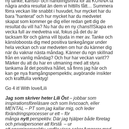
ny tanke, känslo- och handlingsnivå för att KUNNA få
några andra resultat än dem vi hittills fått… Summera
förra veckan lite snabbt i huvudet, hur mycket har du
bara ”hanterat” och hur mycket har du medvetet
skapat som kommer ge dig eller redan gett dig de
resultat du vill ha? Nu har du en ny chans!!!Skapa en
vecka full av medvetna val, fokus på det du är
tacksam för och gärna vill bjuda in mer av. Tanke och
känsloboosta dig med positiva tankegångar under
hela veckan och var medveten om hur du känner dig
när du vaknar nästa måndag. Känner du ngn skillnad
från en vanlig måndag? Och hur har veckan varit??
Märker du att du har en utmaning med att styra
tankarna åt det positiva hållet, så finns jag här och
kan ge nya framgångsperspektiv, avgörande insikter
och kraftfulla verktyg!
Go 4 it! With love/Lili
Jag som skriver heter Lili Öst
– jobbar som
inspirationsföreläsare och som livscoach, eller
MENTAL – PT som jag kallar mig, och leder
förändringsprocesser ur ett – för
många
nytt
perspektiv. Där jag hjälper både företag
och privatpersoner att förstå – ur