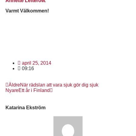
Annette Lefterow.
Varmt Välkommen!
april 25, 2014
09:16
Äldre
När rädslan att vara sjuk gör dig sjuk
Nyare
Ett år i Finland
Katarina Ekström