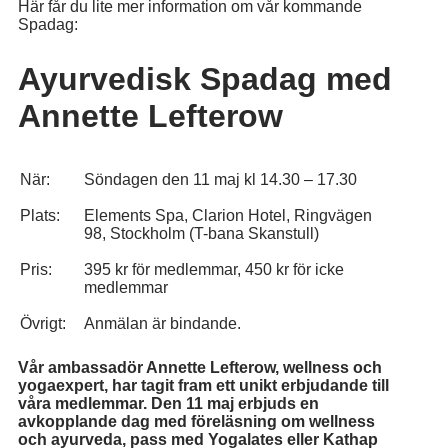
Här får du lite mer information om vår kommande
Spadag:
Ayurvedisk Spadag med
Annette Lefterow
När:
Söndagen den 11 maj kl 14.30 – 17.30
Plats:
Elements Spa, Clarion Hotel, Ringvägen
98, Stockholm (T-bana Skanstull)
Pris:
395 kr för medlemmar, 450 kr för icke
medlemmar
Övrigt:
Anmälan är bindande.
Vår ambassadör Annette Lefterow, wellness och
yogaexpert, har tagit fram ett unikt erbjudande till
våra medlemmar. Den 11 maj erbjuds en
avkopplande dag med föreläsning om wellness
och ayurveda, pass med Yogalates eller Kathap