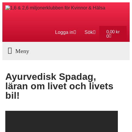
0,00
kr
Logga in
Sök
0
Aktuella Program
Ayurvedisk Spadag,
läran om livet och livets
bil!