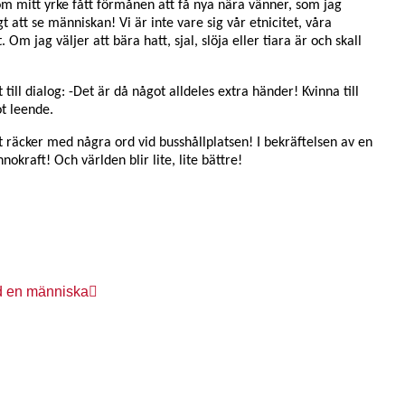
m mitt yrke fått förmånen att få nya nära vänner, som jag
t att se människan! Vi är inte vare sig vår etnicitet, våra
 Om jag väljer att bära hatt, sjal, slöja eller tiara är och skall
 till dialog: -Det är då något alldeles extra händer! Kvinna till
t leende.
 räcker med några ord vid busshållplatsen! I bekräftelsen av en
kraft! Och världen blir lite, lite bättre!
ed en människa