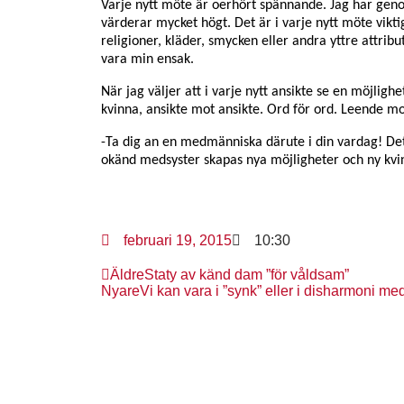
Varje nytt möte är oerhört spännande. Jag har geno
värderar mycket högt. Det är i varje nytt möte viktig
religioner, kläder, smycken eller andra yttre attribut.
vara min ensak.
När jag väljer att i varje nytt ansikte se en möjlighet
kvinna, ansikte mot ansikte. Ord för ord. Leende mo
-Ta dig an en medmänniska därute i din vardag! Det
okänd medsyster skapas nya möjligheter och ny kvinno
februari 19, 2015
10:30
Äldre
Staty av känd dam ”för våldsam”
Nyare
Vi kan vara i ”synk” eller i disharmoni m