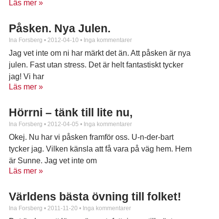
Läs mer »
Påsken. Nya Julen.
Ina Forsberg
2012-04-10
Inga kommentarer
Jag vet inte om ni har märkt det än. Att påsken är nya
julen. Fast utan stress. Det är helt fantastiskt tycker
jag! Vi har
Läs mer »
Hörrni – tänk till lite nu,
Ina Forsberg
2012-04-05
Inga kommentarer
Okej. Nu har vi påsken framför oss. U-n-der-bart
tycker jag. Vilken känsla att få vara på väg hem. Hem
är Sunne. Jag vet inte om
Läs mer »
Världens bästa övning till folket!
Ina Forsberg
2011-11-20
Inga kommentarer