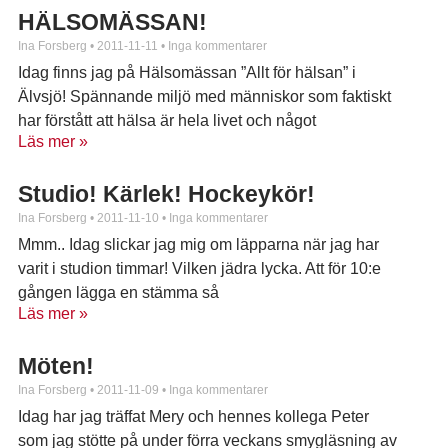
HÄLSOMÄSSAN!
Ina Forsberg
2011-11-11
Inga kommentarer
Idag finns jag på Hälsomässan ”Allt för hälsan” i
Älvsjö! Spännande miljö med människor som faktiskt
har förstått att hälsa är hela livet och något
Läs mer »
Studio! Kärlek! Hockeykör!
Ina Forsberg
2011-11-10
Inga kommentarer
Mmm.. Idag slickar jag mig om läpparna när jag har
varit i studion timmar! Vilken jädra lycka. Att för 10:e
gången lägga en stämma så
Läs mer »
Möten!
Ina Forsberg
2011-11-09
Inga kommentarer
Idag har jag träffat Mery och hennes kollega Peter
som jag stötte på under förra veckans smygläsning av