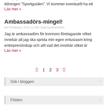
tidningen ”Sportguiden”. Vi kommer eventuellt ha ett
Läs mer »
Ambassadörs-mingel!
Ina Forsberg
2011-11-08
Inga kommentarer
Jag är ambassadörs för kvinnors företagande vilket
innebär att jag ska sprida min egen entusiasm kring
entreprenörskap och allt vad det innebär vilket är
Läs mer »
något
1
2
3
Sök i bloggen
Flöden