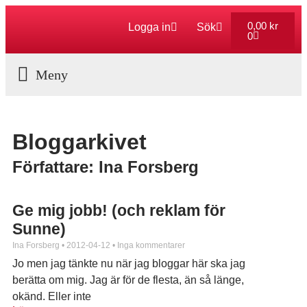
0,00
kr
Logga in
Sök
0
Aktuella Program
Bloggarkivet
Författare:
Ina Forsberg
Ge mig jobb! (och reklam för
Sunne)
Ina Forsberg
2012-04-12
Inga kommentarer
Jo men jag tänkte nu när jag bloggar här ska jag
berätta om mig. Jag är för de flesta, än så länge,
okänd. Eller inte