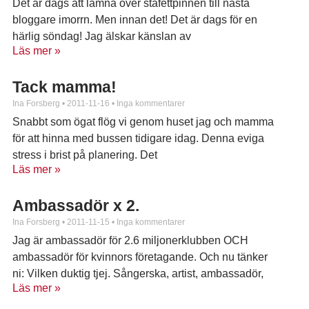
Det är dags att lämna över stafettpinnen till nästa
bloggare imorrn. Men innan det! Det är dags för en
härlig söndag! Jag älskar känslan av
Läs mer »
Tack mamma!
Ina Forsberg
2011-11-16
Inga kommentarer
Snabbt som ögat flög vi genom huset jag och mamma
för att hinna med bussen tidigare idag. Denna eviga
stress i brist på planering. Det
Läs mer »
Ambassadör x 2.
Ina Forsberg
2011-11-15
Inga kommentarer
Jag är ambassadör för 2.6 miljonerklubben OCH
ambassadör för kvinnors företagande. Och nu tänker
ni: Vilken duktig tjej. Sångerska, artist, ambassadör,
Läs mer »
ambassadör osv. Och då