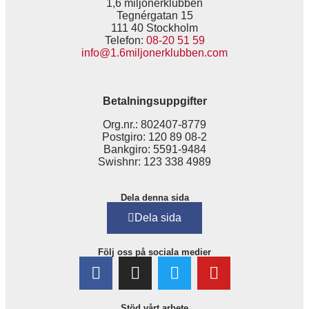
1,6 miljonerklubben
Tegnérgatan 15
111 40 Stockholm
Telefon:
08-20 51 59
info@1.6miljonerklubben.com
Betalningsuppgifter
Org.nr.: 802407-8779
Postgiro: 120 89 08-2
Bankgiro: 5591-9484
Swishnr: 123 338 4989
Dela denna sida
Dela sida
Följ oss på sociala medier
Stöd vårt arbete