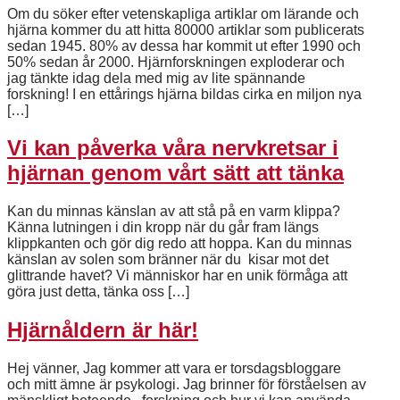
Om du söker efter vetenskapliga artiklar om lärande och
hjärna kommer du att hitta 80000 artiklar som publicerats
sedan 1945. 80% av dessa har kommit ut efter 1990 och
50% sedan år 2000. Hjärnforskningen exploderar och
jag tänkte idag dela med mig av lite spännande
forskning! I en ettårings hjärna bildas cirka en miljon nya
[…]
Vi kan påverka våra nervkretsar i
hjärnan genom vårt sätt att tänka
Kan du minnas känslan av att stå på en varm klippa?
Känna lutningen i din kropp när du går fram längs
klippkanten och gör dig redo att hoppa. Kan du minnas
känslan av solen som bränner när du kisar mot det
glittrande havet? Vi människor har en unik förmåga att
göra just detta, tänka oss […]
Hjärnåldern är här!
Hej vänner, Jag kommer att vara er torsdagsbloggare
och mitt ämne är psykologi. Jag brinner för förståelsen av