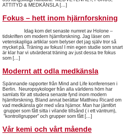
ATTITYD & MEDKÄNSLA […]
Fokus – hett inom hjärnforskning
Idag kom det senaste numret av Holone –
tidskriften om modern hjärnforskning. Jag läser om
vetenskapliga artiklar som belyser det jag själv tror så
mycket på. Träning av fokus! I min egen studie som snart
är klar har vi utvärderat träning av just dessa tre fokus
som […]
Modernt att odla medkänsla
Spännande rapporter från Mind and Life konferensen i
Berlin. Neuropsykologer från alla världens hörn har
samlats för att studera senaste fynd inom modern
hjärnforskning. Bland annat berättar Matthieu Ricard om
vad medkänsla gör med våra hjärnor. Man har jämfört
grupper som fått sitta i vilande tillsånd ( i ett väntrum),
”kontrollgrupper” och grupper som fått […]
Vår kemi och vårt mående