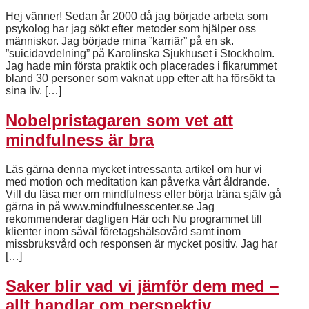
Hej vänner! Sedan år 2000 då jag började arbeta som
psykolog har jag sökt efter metoder som hjälper oss
människor. Jag började mina ”karriär” på en sk.
”suicidavdelning” på Karolinska Sjukhuset i Stockholm.
Jag hade min första praktik och placerades i fikarummet
bland 30 personer som vaknat upp efter att ha försökt ta
sina liv. […]
Nobelpristagaren som vet att
mindfulness är bra
Läs gärna denna mycket intressanta artikel om hur vi
med motion och meditation kan påverka vårt åldrande.
Vill du läsa mer om mindfulness eller börja träna själv gå
gärna in på www.mindfulnesscenter.se Jag
rekommenderar dagligen Här och Nu programmet till
klienter inom såväl företagshälsovård samt inom
missbruksvård och responsen är mycket positiv. Jag har
[…]
Saker blir vad vi jämför dem med –
allt handlar om perspektiv