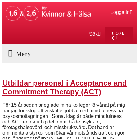
Logga in
0,00
kr
Sök
0
Aktuella Program
Utbildar personal i Acceptance and
Commitment Therapy (ACT)
För 15 år sedan sneglade mina kollegor förvånat på mig
när jag föreslog att vi skulle jobba med mindfulness på
psykosmottagningen i Sona. Idag är både mindfulness
och ACT en naturlig del inom både psykiatri,
företagshälsovård och missbruksvård. Det handlar
om mentala styrkor som ökar vår motståndskraft och gör
oss långsiktigt hållbara. MEDVETENHET, FOKUS,