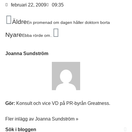
februari 22, 2009
09:35
Äldre
En promenad om dagen håller doktorn borta
Nyare
Ebba rörde om..
Joanna Sundström
Gör:
Konsult och vice VD på PR-byrån Greatness.
Fler inlägg av Joanna Sundström »
Sök i bloggen