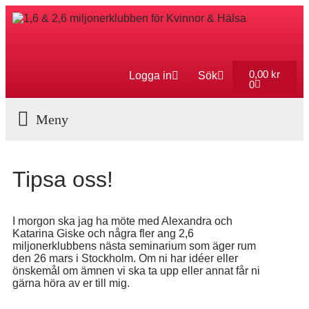
0,00
kr
Logga in
Sök
0
Aktuella Program
Tipsa oss!
I morgon ska jag ha möte med Alexandra och
Katarina Giske och några fler ang 2,6
miljonerklubbens nästa seminarium som äger rum
den 26 mars i Stockholm. Om ni har idéer eller
önskemål om ämnen vi ska ta upp eller annat får ni
gärna höra av er till mig.