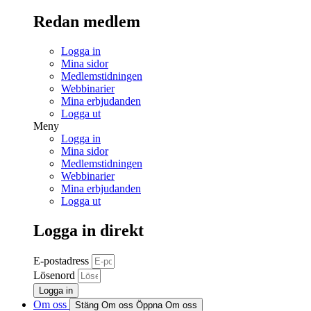
Redan medlem
Logga in
Mina sidor
Medlemstidningen
Webbinarier
Mina erbjudanden
Logga ut
Meny
Logga in
Mina sidor
Medlemstidningen
Webbinarier
Mina erbjudanden
Logga ut
Logga in direkt
E-postadress
Lösenord
Logga in
Om oss
Stäng Om oss
Öppna Om oss