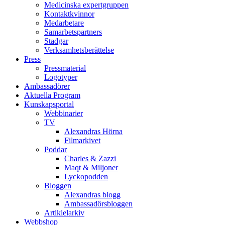
Medicinska expertgruppen
Kontaktkvinnor
Medarbetare
Samarbetspartners
Stadgar
Verksamhetsberättelse
Press
Pressmaterial
Logotyper
Ambassadörer
Aktuella Program
Kunskapsportal
Webbinarier
TV
Alexandras Hörna
Filmarkivet
Poddar
Charles & Zazzi
Maqt & Miljoner
Lyckopodden
Bloggen
Alexandras blogg
Ambassadörsbloggen
Artiklelarkiv
Webbshop