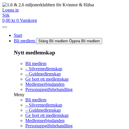
Hoppa
till
Logga in
innehåll
Sök
0,00
kr
0
Varukorg
Start
Bli medlem
Stäng Bli medlem
Öppna Bli medlem
Nytt medlemskap
Bli medlem
– Silvermedlemskap
– Guldmedlemskap
Ge bort ett medlemskap
Medlemserbjudanden
Personuppgiftsbehandling
Meny
Bli medlem
– Silvermedlemskap
– Guldmedlemskap
Ge bort ett medlemskap
Medlemserbjudanden
Personuppgiftsbehandling