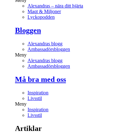
Meny
Alexandras – nära ditt hjärta
Maqt & Miljoner
Lyckopodden
Bloggen
Alexandras blogg
Ambassadörsbloggen
Meny
Alexandras blogg
Ambassadörsbloggen
Må bra med oss
Inspiration
Livsstil
Meny
Inspiration
Livsstil
Artiklar