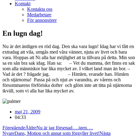
Kontakt
Kontakta oss
Medarbetare
För annonsörer
En lugn dag!
Nu är det äntligen en röd dag. Den ska vara lugn! Idag har vi fått en
extradag att vila, umgås med våra vänner, njuta av livet och bara
vara. Hoppas att Ni alla har möjlighet att ta tillvara på detta. Min son
sa en sån bra sak idag. Han sa: – Vet du mamma, det finns en sak
som alla människor har lika mycket av. I vilket land man än bor. –
Vad är det ? frågade jag. – Himlen, svarade han. Himlen
och stjärnorna! Passa på och njut av varandra, av vårens och
försommarens förföriska dofter och glöm inte att titta på stjärnorna
ikväll, som vi alla har lika mycket av.
maj 21, 2009
04:33
Föregående
Äldre
Nu är jag försenad….igen….
Nyare
Dans, Motion och annat som förgyller livet!
Nästa