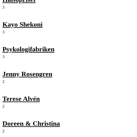
3
Kayo Shekoni
3
Psykologifabriken
3
Jenny Rosengren
2
Terese Alvén
2
Doreen & Christina
2