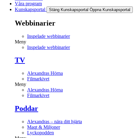
Våra program
Kunskapsportal
Stäng Kunskapsportal
Öppna Kunskapsportal
Webbinarier
Inspelade webbinarier
Meny
Inspelade webbinarier
TV
Alexandras Hörna
Filmarkivet
Meny
Alexandras Hörna
Filmarkivet
Poddar
Alexandras – nära ditt hjärta
Maqt & Miljoner
Lyckopodden