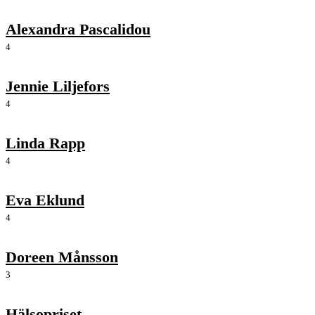
Alexandra Pascalidou
4
Jennie Liljefors
4
Linda Rapp
4
Eva Eklund
4
Doreen Månsson
3
Hälsopriset