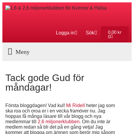
0,00
kr
Logga in
Sök
0
Aktuella Program
Tack gode Gud för
måndagar!
Första bloggdagen! Vad kul!
Mi Ridell
heter jag som
ska roa och oroa er i en vecka framöver nu. Jag
hoppas få många läsare till vår blogg och nya
medlemmar till
2.6 miljonerklubben
. Om du inte är
medlem redan så bli det på en gång vetja! Jag
kommer att blogga om ämnen som berör mig såsom