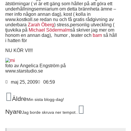
ätstörningar ( vi är ett gäng som håller på att göra ett
underhållningsemniarium om detta brännheta ämne –
mer info någon annan dag), kost ( kolla in
www.kostkoll.se redan nu och få gratis rådgivning av
underbara
Zarah Öberg
) stress,personlig utveckling (
tjuvkika på
Michael Södermalm
så skriver jag mer om
honom en annan dag), humor , teater och
barn
så håll
i hatten för
NU KÖR VI!!!
foto av Angelica Engström på
www.starstudio.se
maj 25, 2009
06:59
Äldre
Min sista blogg-dag!
Nyare
Jag borde skruva ner tempot..